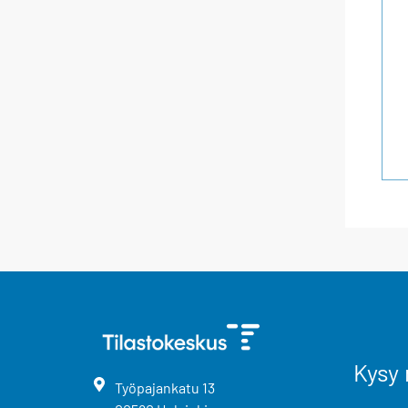
Kysy 
Työpajankatu
13