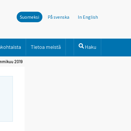
Suomeksi
På svenska
In English
nkohtaista
Tietoa meistä
Haku
ammikuu 2019