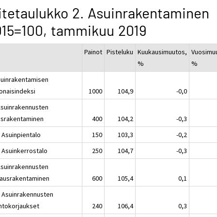
itetaulukko 2. Asuinrakentaminen
15=100, tammikuu 2019
Painot
Pisteluku
Kuukausimuutos,
Vuosimu
%
%
suinrakentamisen
onaisindeksi
1000
104,9
-0,0
Asuinrakennusten
israkentaminen
400
104,2
-0,3
1 Asuinpientalo
150
103,3
-0,2
2 Asuinkerrostalo
250
104,7
-0,3
Asuinrakennusten
jausrakentaminen
600
105,4
0,1
1 Asuinrakennusten
ntokorjaukset
240
106,4
0,3