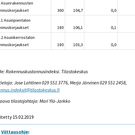
2 Asuinrakennusten
ennuskorjaukset
360
104,7
0,0
.1 Asuinpientalon
ennuskorjaukset
180
106,1
0,1
2.2 Asuinkerrostalon
ennuskorjaukset
180
103,3
0,0
e: Rakennuskustannusindeksi. Tilastokeskus
tietoja: Jose Lahtinen 029 551 3776, Merja Järvinen 029 551 2458,
nnus.indeksit@tilastokeskus.fi
aava tilastojohtaja: Mari Ylä-Jarkko
itetty 15.02.2019
Viittausohje
: