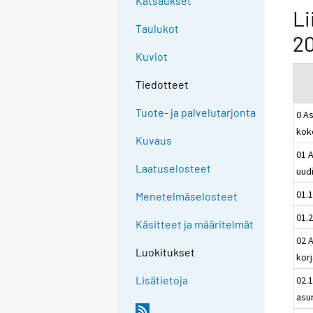
Katsaukset
Li
Taulukot
20
Kuviot
Tiedotteet
Tuote- ja palvelutarjonta
0 A
kok
Kuvaus
01 
Laatuselosteet
uud
01.
Menetelmäselosteet
01.
Käsitteet ja määritelmät
02 
Luokitukset
kor
Lisätietoja
02.
asu