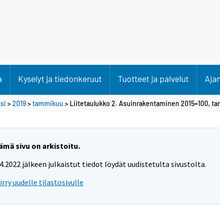
a
Kyselyt ja tiedonkeruut
Tuotteet ja palvelut
Aja
si
>
2019
>
tammikuu
> Liitetaulukko 2. Asuinrakentaminen 2015=100, t
ämä sivu on arkistoitu.
.4.2022 jälkeen julkaistut tiedot löydät uudistetulta sivustolta.
iirry uudelle tilastosivulle