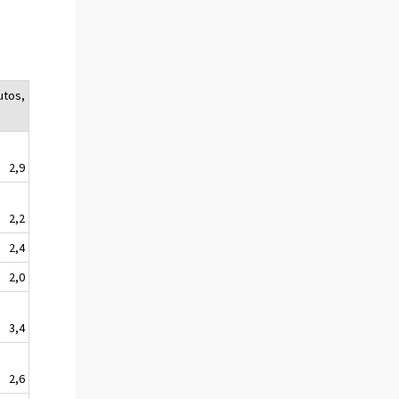
utos,
2,9
2,2
2,4
2,0
3,4
2,6