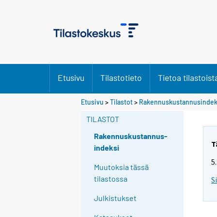
Etusivu
Tilastotieto
Tietoa tilastoist
Etusivu
>
Tilastot
>
Rakennuskustannusindek
TILASTOT
Rakennuskustannus-
T
indeksi
5
Muutoksia tässä
tilastossa
S
Julkistukset