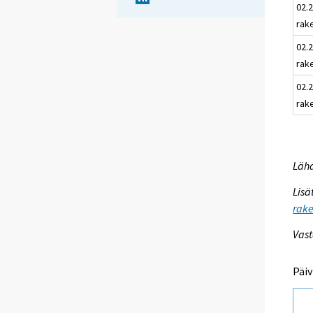
02.
rak
02.2
rak
02.
rak
Lähd
Lisä
rake
Vast
Päiv