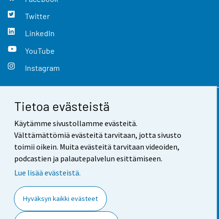
Twitter
LinkedIn
YouTube
Instagram
Tietoa evästeistä
Yhteystiedot
Käytämme sivustollamme evästeitä.
Palaute
Välttämättömiä evästeitä tarvitaan, jotta sivusto
toimii oikein. Muita evästeitä tarvitaan videoiden,
Käyttöehdot
podcastien ja palautepalvelun esittämiseen.
Tietosuoja
Lue lisää evästeistä.
Saavutettavuus
Hyväksyn kaikki evästeet
Tietoa sivustosta