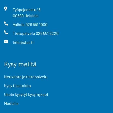
Työpajankatu
13
00580
Helsinki
Vaihde
029 551 1000
Tietopalvelu
029 551 2220
info@stat.fi
Kysy meiltä
Neuvonta ja tietopalvelu
Kysy tilastoista
Usein kysytyt kysymykset
Medialle