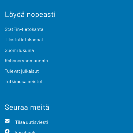
Löydä nopeasti
StatFin-tietokanta
Tilastotietokannat
Suomi lukuina
Rahanarvonmuunnin
Tulevat julkaisut
Tutkimusaineistot
Seuraa meitä
Tilaa uutisviesti
Facebook