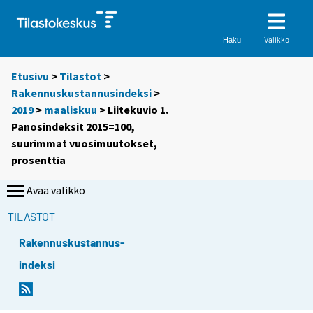
Valikko
Haku
Etusivu
>
Tilastot
>
Rakennuskustannusindeksi
>
2019
>
maaliskuu
> Liitekuvio 1.
Panosindeksit 2015=100,
suurimmat vuosimuutokset,
prosenttia
Avaa valikko
TILASTOT
Rakennuskustannus-
indeksi