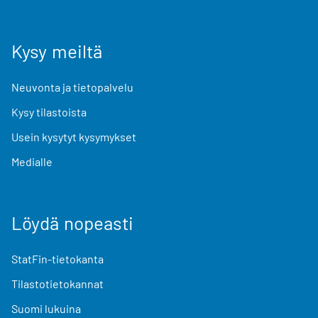
Kysy meiltä
Neuvonta ja tietopalvelu
Kysy tilastoista
Usein kysytyt kysymykset
Medialle
Löydä nopeasti
StatFin-tietokanta
Tilastotietokannat
Suomi lukuina