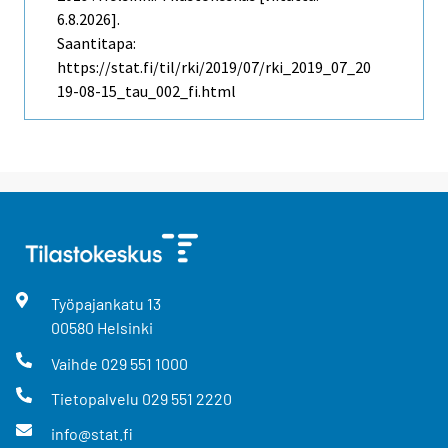
6.8.2026].
Saantitapa:
https://stat.fi/til/rki/2019/07/rki_2019_07_20
19-08-15_tau_002_fi.html
Työpajankatu
13
00580
Helsinki
Vaihde
029 551 1000
Tietopalvelu
029 551 2220
info@stat.fi