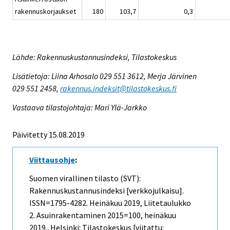
rakennuskorjaukset
180
103,7
0,3
Lähde: Rakennuskustannusindeksi, Tilastokeskus
Lisätietoja: Liina Arhosalo 029 551 3612, Merja Järvinen
029 551 2458,
rakennus.indeksit@tilastokeskus.fi
Vastaava tilastojohtaja: Mari Ylä-Jarkko
Päivitetty 15.08.2019
Viittausohje
:
Suomen virallinen tilasto (SVT):
Rakennuskustannusindeksi [verkkojulkaisu].
ISSN=1795-4282.
Heinäkuu
2019, Liitetaulukko
2. Asuinrakentaminen 2015=100, heinäkuu
2019 . Helsinki: Tilastokeskus [viitattu: