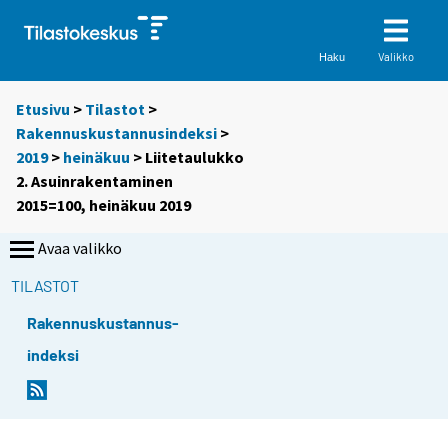
Valikko
Haku
Etusivu
>
Tilastot
>
Rakennuskustannusindeksi
>
2019
>
heinäkuu
> Liitetaulukko
2. Asuinrakentaminen
2015=100, heinäkuu 2019
Avaa valikko
TILASTOT
Rakennuskustannus-
indeksi