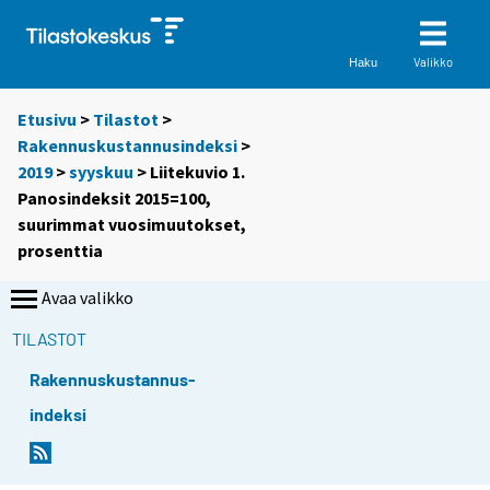
Valikko
Haku
Etusivu
>
Tilastot
>
Rakennuskustannusindeksi
>
2019
>
syyskuu
> Liitekuvio 1.
Panosindeksit 2015=100,
suurimmat vuosimuutokset,
prosenttia
Avaa valikko
TILASTOT
Rakennuskustannus-
indeksi