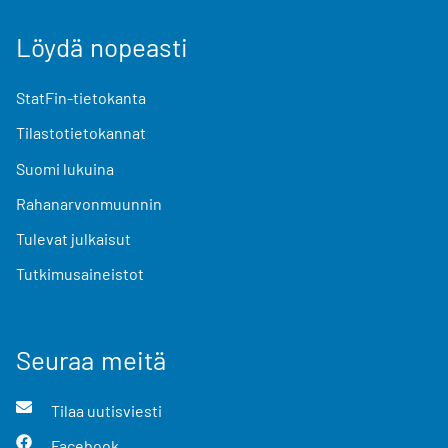
Löydä nopeasti
StatFin-tietokanta
Tilastotietokannat
Suomi lukuina
Rahanarvonmuunnin
Tulevat julkaisut
Tutkimusaineistot
Seuraa meitä
Tilaa uutisviesti
Facebook