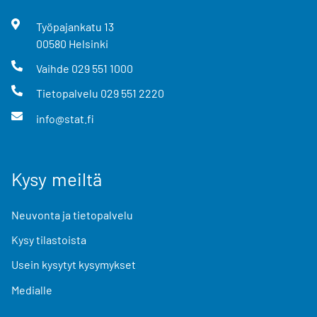
Työpajankatu
13
00580
Helsinki
Vaihde
029 551 1000
Tietopalvelu
029 551 2220
info@stat.fi
Kysy meiltä
Neuvonta ja tietopalvelu
Kysy tilastoista
Usein kysytyt kysymykset
Medialle