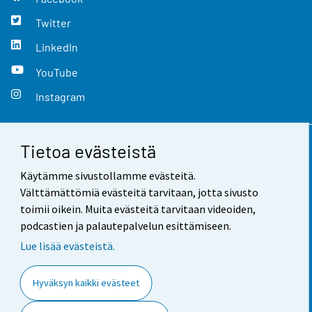
Twitter
LinkedIn
YouTube
Instagram
Tietoa evästeistä
Yhteystiedot
Käytämme sivustollamme evästeitä.
Palaute
Välttämättömiä evästeitä tarvitaan, jotta sivusto
toimii oikein. Muita evästeitä tarvitaan videoiden,
Käyttöehdot
podcastien ja palautepalvelun esittämiseen.
Tietosuoja
Lue lisää evästeistä.
Saavutettavuus
Hyväksyn kaikki evästeet
Tietoa sivustosta