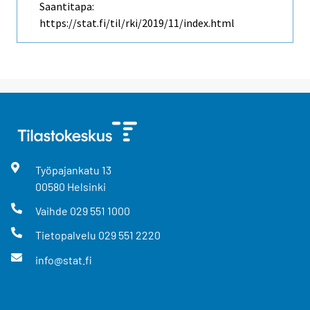
Saantitapa:
https://stat.fi/til/rki/2019/11/index.html
Työpajankatu
13
00580
Helsinki
Vaihde
029 551 1000
Tietopalvelu
029 551 2220
info@stat.fi