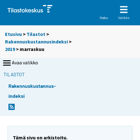
Valikko
Haku
Etusivu
>
Tilastot
>
Rakennuskustannusindeksi
>
2019
>
marraskuu
Avaa valikko
TILASTOT
Rakennuskustannus-
indeksi
Tämä sivu on arkistoitu.