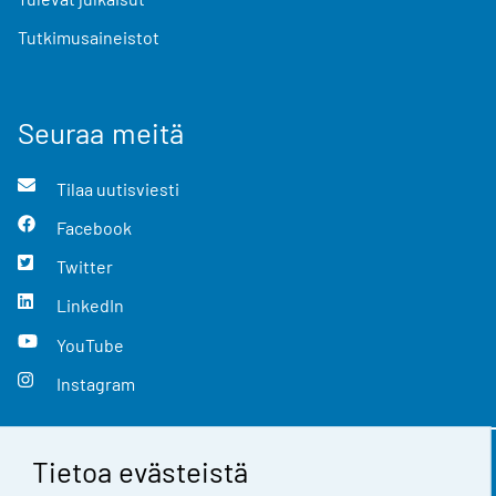
Tutkimusaineistot
Seuraa meitä
Tilaa uutisviesti
Facebook
Twitter
LinkedIn
YouTube
Instagram
Tietoa evästeistä
Yhteystiedot