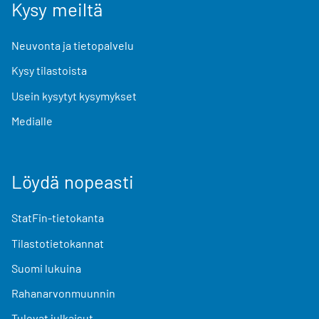
Kysy meiltä
Neuvonta ja tietopalvelu
Kysy tilastoista
Usein kysytyt kysymykset
Medialle
Löydä nopeasti
StatFin-tietokanta
Tilastotietokannat
Suomi lukuina
Rahanarvonmuunnin
Tulevat julkaisut