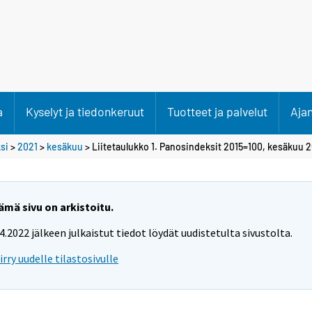
a
Kyselyt ja tiedonkeruut
Tuotteet ja palvelut
Aja
si
>
2021
>
kesäkuu
> Liitetaulukko 1. Panosindeksit 2015=100, kesäkuu 
ämä sivu on arkistoitu.
.4.2022 jälkeen julkaistut tiedot löydät uudistetulta sivustolta.
iirry uudelle tilastosivulle