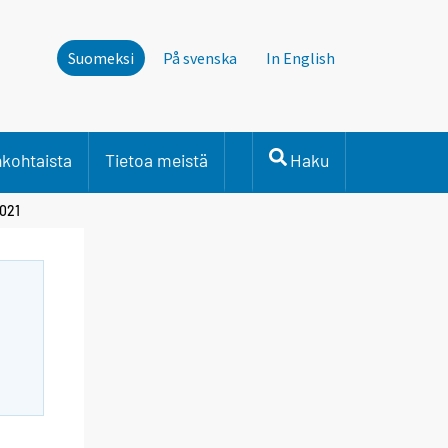
Suomeksi
På svenska
In English
nkohtaista
Tietoa meistä
Haku
2021