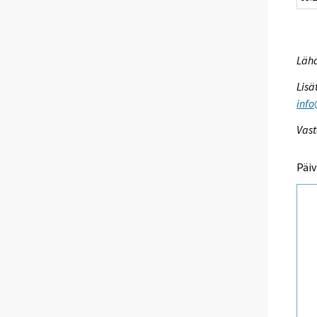
Lähd
Lisä
info
Vast
Päiv