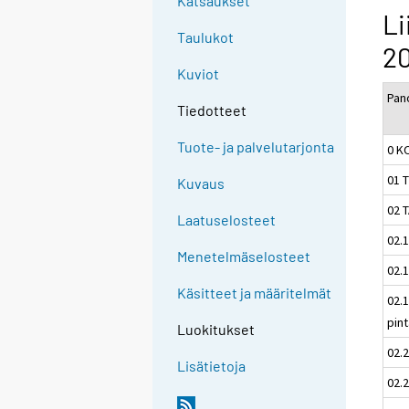
Katsaukset
Li
Taulukot
20
Kuviot
Pan
Tiedotteet
Tuote- ja palvelutarjonta
0 K
01 
Kuvaus
02 
Laatuselosteet
02.
Menetelmäselosteet
02.
Käsitteet ja määritelmät
02.
pin
Luokitukset
02.
Lisätietoja
02.2