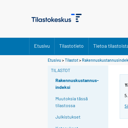
Etusivu
Tilastotieto
Tietoa tilastoist
Etusivu
>
Tilastot
>
Rakennuskustannusindek
TILASTOT
Rakennuskustannus-
T
indeksi
5
Muutoksia tässä
tilastossa
S
Julkistukset