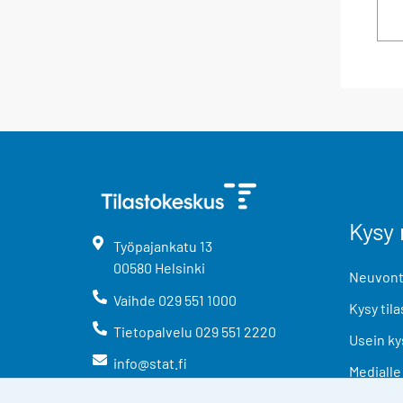
Kysy 
Työpajankatu
13
00580
Helsinki
Neuvonta
Vaihde
029 551 1000
Kysy tila
Tietopalvelu
029 551 2220
Usein ky
info@stat.fi
Medialle