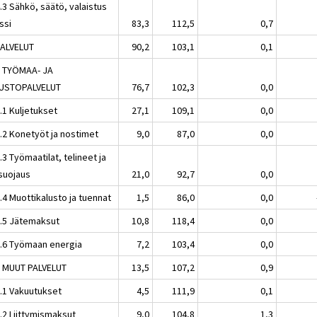
.3 Sähkö, säätö, valaistus
issi
83,3
112,5
0,7
PALVELUT
90,2
103,1
0,1
1 TYÖMAA- JA
USTOPALVELUT
76,7
102,3
0,0
.1 Kuljetukset
27,1
109,1
0,0
1.2 Konetyöt ja nostimet
9,0
87,0
0,0
.3 Työmaatilat, telineet ja
suojaus
21,0
92,7
0,0
.4 Muottikalusto ja tuennat
1,5
86,0
0,0
1.5 Jätemaksut
10,8
118,4
0,0
1.6 Työmaan energia
7,2
103,4
0,0
2 MUUT PALVELUT
13,5
107,2
0,9
2.1 Vakuutukset
4,5
111,9
0,1
.2 Liittymismaksut
9,0
104,8
1,3