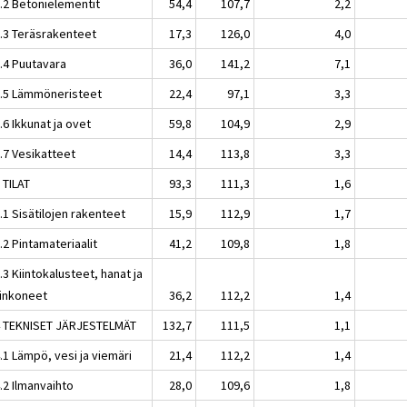
2.2 Betonielementit
54,4
107,7
2,2
2.3 Teräsrakenteet
17,3
126,0
4,0
2.4 Puutavara
36,0
141,2
7,1
2.5 Lämmöneristeet
22,4
97,1
3,3
.6 Ikkunat ja ovet
59,8
104,9
2,9
.7 Vesikatteet
14,4
113,8
3,3
 TILAT
93,3
111,3
1,6
.1 Sisätilojen rakenteet
15,9
112,9
1,7
.2 Pintamateriaalit
41,2
109,8
1,8
.3 Kiintokalusteet, hanat ja
inkoneet
36,2
112,2
1,4
4 TEKNISET JÄRJESTELMÄT
132,7
111,5
1,1
.1 Lämpö, vesi ja viemäri
21,4
112,2
1,4
.2 Ilmanvaihto
28,0
109,6
1,8