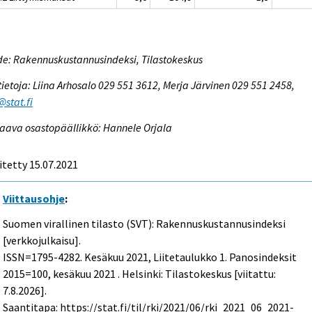
e: Rakennuskustannusindeksi, Tilastokeskus
tietoja: Liina Arhosalo 029 551 3612, Merja Järvinen 029 551 2458,
@stat.fi
aava osastopäällikkö: Hannele Orjala
itetty 15.07.2021
Viittausohje
:
Suomen virallinen tilasto (SVT): Rakennuskustannusindeksi
[verkkojulkaisu].
ISSN=1795-4282.
Kesäkuu
2021, Liitetaulukko 1. Panosindeksit
2015=100, kesäkuu 2021 . Helsinki: Tilastokeskus [viitattu:
7.8.2026].
Saantitapa: https://stat.fi/til/rki/2021/06/rki_2021_06_2021-