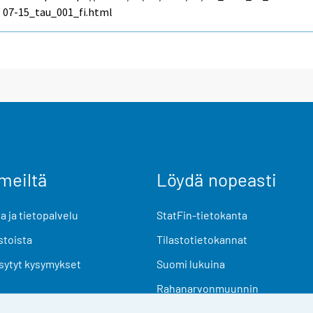
07-15_tau_001_fi.html
meiltä
Löydä nopeasti
 ja tietopalvelu
StatFin-tietokanta
stoista
Tilastotietokannat
sytyt kysymykset
Suomi lukuina
Rahanarvonmuunnin
Tulevat julkaisut