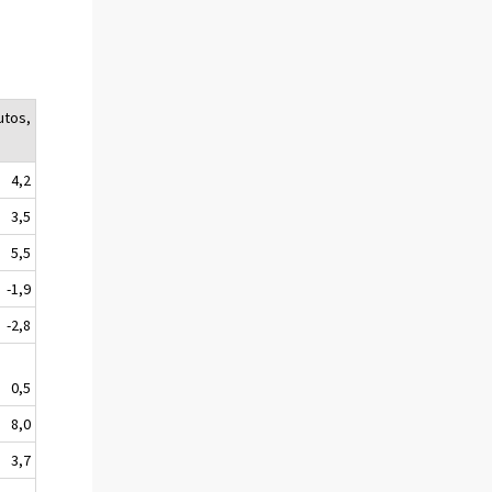
utos,
4,2
3,5
5,5
-1,9
-2,8
0,5
8,0
3,7