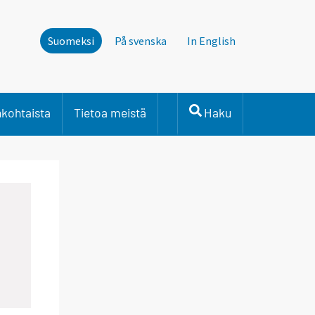
Suomeksi
På svenska
In English
nkohtaista
Tietoa meistä
Haku