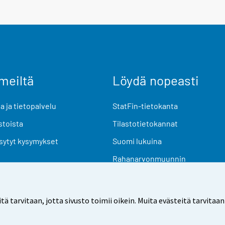
meiltä
Löydä nopeasti
 ja tietopalvelu
StatFin-tietokanta
stoista
Tilastotietokannat
sytyt kysymykset
Suomi lukuina
Rahanarvonmuunnin
Tulevat julkaisut
Tutkimusaineistot
arvitaan, jotta sivusto toimii oikein. Muita evästeitä tarvitaan