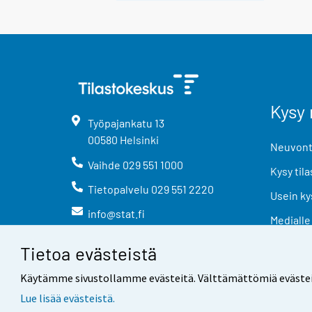
Kysy 
Työpajankatu
13
00580
Helsinki
Neuvonta
Vaihde
029 551 1000
Kysy tila
Tietopalvelu
029 551 2220
Usein ky
info@stat.fi
Medialle
Tietoa evästeistä
Käytämme sivustollamme evästeitä. Välttämättömiä evästeitä t
Lue lisää evästeistä.