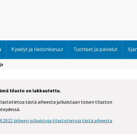
a
Kyselyt ja tiedonkeruut
Tuotteet ja palvelut
Aja
ja
ämä tilasto on lakkautettu.
ilastotietoa tästä aiheesta julkaistaan toisen tilaston
hteydessä.
.4.2022 jälkeen julkaistuja tilastotietoja tästä aiheesta