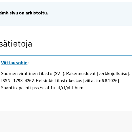
ämä sivu on arkistoitu.
sätietoja
Viittausohje
:
Suomen virallinen tilasto (SVT): Rakennusluvat [verkkojulkaisu].
ISSN=1798-4262. Helsinki: Tilastokeskus [viitattu: 6.8.2026].
Saantitapa: https://stat.fi/til/rl/yht.html