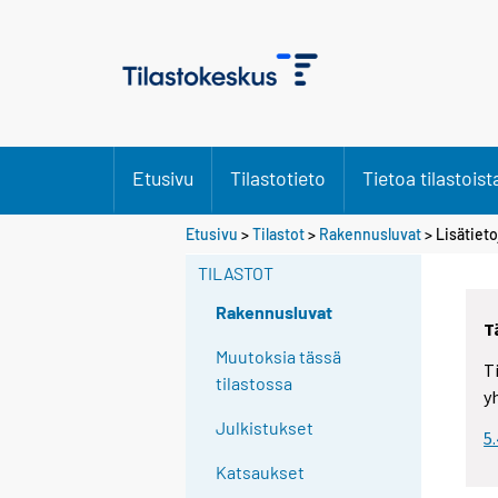
Etusivu
Tilastotieto
Tietoa tilastoist
Etusivu
>
Tilastot
>
Rakennusluvat
> Lisätieto
TILASTOT
Rakennusluvat
T
Muutoksia tässä
T
tilastossa
y
Julkistukset
5
Katsaukset