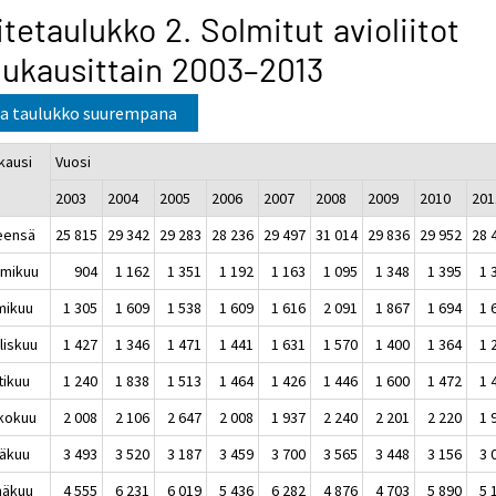
itetaulukko 2. Solmitut avioliitot
ukausittain 2003–2013
a taulukko suurempana
kausi
Vuosi
2003
2004
2005
2006
2007
2008
2009
2010
201
eensä
25 815
29 342
29 283
28 236
29 497
31 014
29 836
29 952
28 
mikuu
904
1 162
1 351
1 192
1 163
1 095
1 348
1 395
1 
mikuu
1 305
1 609
1 538
1 609
1 616
2 091
1 867
1 694
1 
liskuu
1 427
1 346
1 471
1 441
1 631
1 570
1 400
1 364
1 
tikuu
1 240
1 838
1 513
1 464
1 426
1 446
1 600
1 472
1 
kokuu
2 008
2 106
2 647
2 008
1 937
2 240
2 201
2 220
1 
äkuu
3 493
3 520
3 187
3 459
3 700
3 565
3 448
3 156
3 
näkuu
4 555
6 231
6 019
5 436
6 282
4 876
4 703
5 890
5 