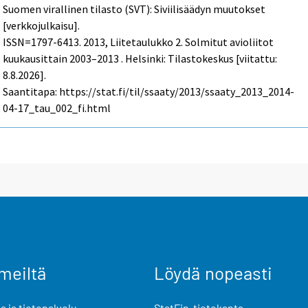
Suomen virallinen tilasto (SVT): Siviilisäädyn muutokset
[verkkojulkaisu].
ISSN=1797-6413. 2013, Liitetaulukko 2. Solmitut avioliitot
kuukausittain 2003–2013 . Helsinki: Tilastokeskus [viitattu:
8.8.2026].
Saantitapa: https://stat.fi/til/ssaaty/2013/ssaaty_2013_2014-
04-17_tau_002_fi.html
meiltä
Löydä nopeasti
 ja tietopalvelu
StatFin-tietokanta