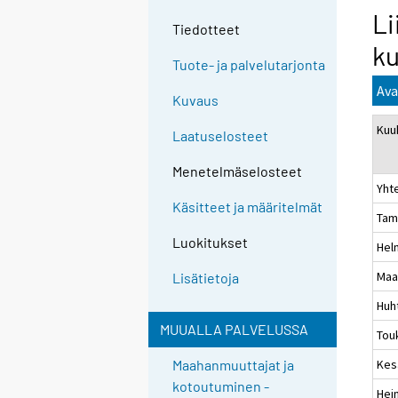
Li
Tiedotteet
ku
Tuote- ja palvelutarjonta
Ava
Kuvaus
Kuu
Laatuselosteet
Menetelmäselosteet
Yht
Käsitteet ja määritelmät
Tam
Luokitukset
Hel
Maa
Lisätietoja
Huh
MUUALLA PALVELUSSA
Tou
Kes
Maahanmuuttajat ja
kotoutuminen -
Hei