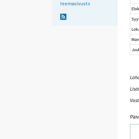
teemasivusto
Elo
Syy
Lok
Mar
Jou
Lähd
Lisä
Vast
Päiv