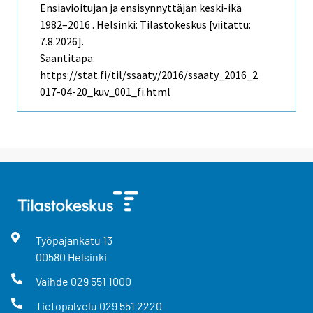
Ensiavioitujan ja ensisynnyttäjän keski-ikä
1982–2016 . Helsinki: Tilastokeskus [viitattu:
7.8.2026].
Saantitapa:
https://stat.fi/til/ssaaty/2016/ssaaty_2016_2
017-04-20_kuv_001_fi.html
Työpajankatu
13
00580
Helsinki
Vaihde
029 551 1000
Tietopalvelu
029 551 2220