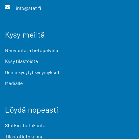
info@stat.fi
Kysy meiltä
Neuvonta ja tietopalvelu
Kysy tilastoista
Usein kysytyt kysymykset
Medialle
Löydä nopeasti
StatFin-tietokanta
Tilastotietokannat