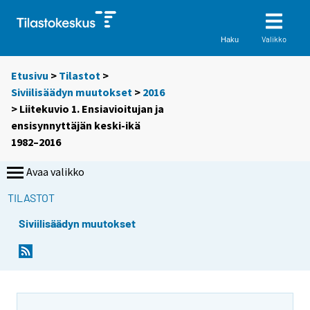
Valikko
Haku
Etusivu
>
Tilastot
>
Siviilisäädyn muutokset
>
2016
> Liitekuvio 1. Ensiavioitujan ja
ensisynnyttäjän keski-ikä
1982–2016
Avaa valikko
TILASTOT
Siviilisäädyn muutokset