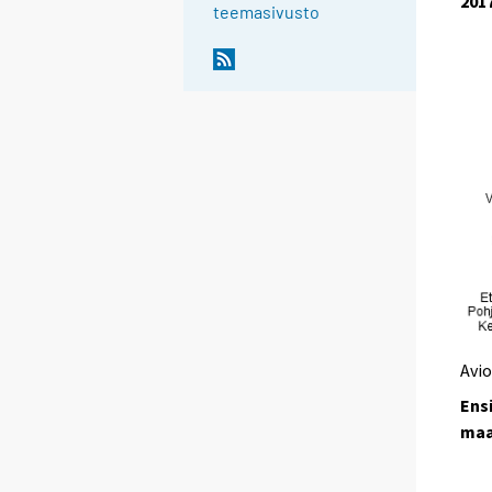
201
teemasivusto
Avio
Ens
maa