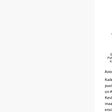
Avio
Kaik
puol
on K
Kes
maa
ens