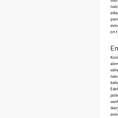
suu
nais
aika
pien
avio
on t
En
Kosk
ale
väh
nais
kahd
Edel
jatk
vanh
ikär
avio