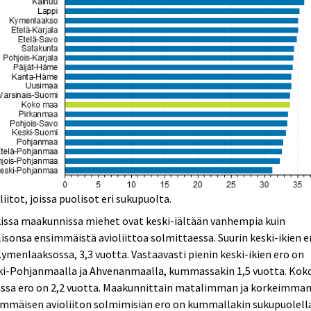
liitot, joissa puolisot eri sukupuolta.
issa maakunnissa miehet ovat keski-iältään vanhempia kuin
isonsa ensimmäistä avioliittoa solmittaessa. Suurin keski-ikien e
ymenlaaksossa, 3,3 vuotta. Vastaavasti pienin keski-ikien ero on
ki-Pohjanmaalla ja Ahvenanmaalla, kummassakin 1,5 vuotta. Kok
ssa ero on 2,2 vuotta. Maakunnittain matalimman ja korkeimma
immäisen avioliiton solmimisiän ero on kummallakin sukupuolell