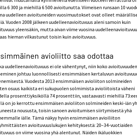
renivat muutamalla kymmenellä edelliseen vuoteen verrattuna ol
illa 6 300 ja miehillä 6 500 avioitunutta. Viimeisen runsaan 10 vuo
na uudelleen avioituneiden vuosimuutokset ovat olleet määrällis
iä. Vuoden 2008 jälkeen uudelleenavioituvuus aleni samoin kuin
ituvuus yleensäkin, mutta aivan viime vuosina uudelleenavioituvu
aas hieman vilkastunut toisin kuin avioituvuus.
simmäinen avioliitto saa odottaa
a uudelleenavioituvuus ei ole vähentynyt, niin koko avioituvuude
neminen johtuu luonnollisesti ensimmäisen kertaluvun avioituvu
enemisestä. Vuodesta 2013 ensimmäisen avioliiton solmineiden
ten osuus kaikista eri sukupuolen solmimista avioliitoista väheni
ella prosenttiyksiköllä 74 prosenttiin, vastaavasti miehillä 73:ee
lä on jo kerrottu ensimmäisen avioliiton solmineiden keski-iän y
uneesta noususta, toisin sanoen avioitumisen siirtymisestä yhä
emmalle iälle. Tämä näkyy hyvin ensimmäisen avioiliiton
yhmittäisten avioituvuuslukujen kehityksestä: 20–34-vuotiaiden
ituvuus on viime vuosina yhä alentunut. Näiden ikäluokkien