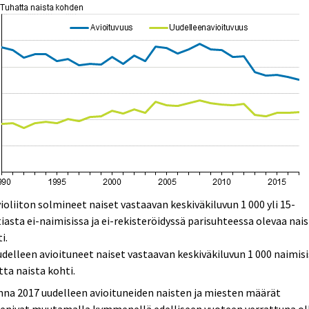
violiiton solmineet naiset vastaavan keskiväkiluvun 1 000 yli 15-
iasta ei-naimisissa ja ei-rekisteröidyssä parisuhteessa olevaa nai
i.
udelleen avioituneet naiset vastaavan keskiväkiluvun 1 000 naimis
tta naista kohti.
na 2017 uudelleen avioituneiden naisten ja miesten määrät