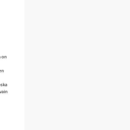
a on
en
oska
vain