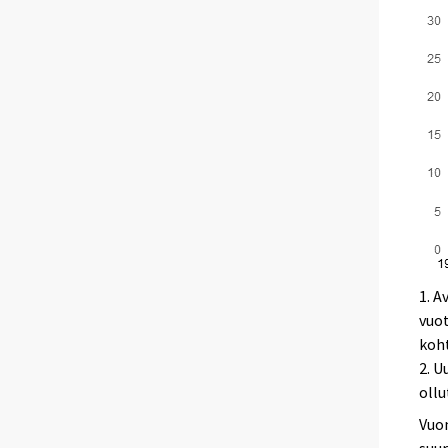
1. A
vuot
koht
2. U
ollu
Vuon