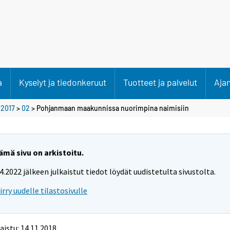
a
Kyselyt ja tiedonkeruut
Tuotteet ja palvelut
Aja
>
2017
>
02
> Pohjanmaan maakunnissa nuorimpina naimisiin
ämä sivu on arkistoitu.
.4.2022 jälkeen julkaistut tiedot löydät uudistetulta sivustolta.
iirry uudelle tilastosivulle
aistu: 14.11.2018