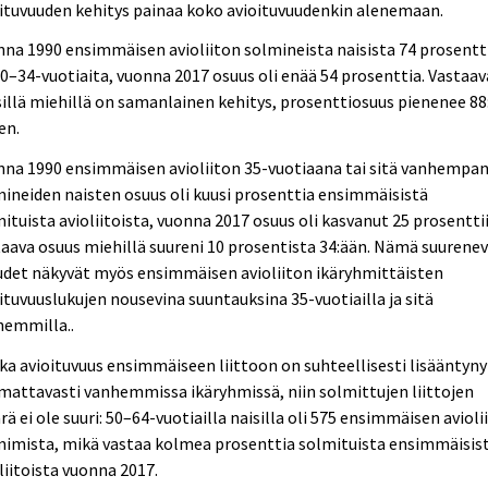
ituvuuden kehitys painaa koko avioituvuudenkin alenemaan.
na 1990 ensimmäisen avioliiton solmineista naisista 74 prosentt
20–34-vuotiaita, vuonna 2017 osuus oli enää 54 prosenttia. Vastaa
sillä miehillä on samanlainen kehitys, prosenttiosuus pienenee 88
en.
nna 1990 ensimmäisen avioliiton 35-vuotiaana tai sitä vanhempa
ineiden naisten osuus oli kuusi prosenttia ensimmäisistä
ituista avioliitoista, vuonna 2017 osuus oli kasvanut 25 prosenttii
aava osuus miehillä suureni 10 prosentista 34:ään. Nämä suurene
udet näkyvät myös ensimmäisen avioliiton ikäryhmittäisten
ituvuuslukujen nousevina suuntauksina 35-vuotiailla ja sitä
hemmilla..
ka avioituvuus ensimmäiseen liittoon on suhteellisesti lisääntyny
attavasti vanhemmissa ikäryhmissä, niin solmittujen liittojen
ä ei ole suuri: 50–64-vuotiailla naisilla oli 575 ensimmäisen avioli
mimista, mikä vastaa kolmea prosenttia solmituista ensimmäisis
liitoista vuonna 2017.