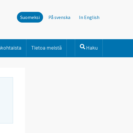
Suomeksi
På svenska
In English
nkohtaista
Tietoa meistä
Haku