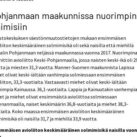
ohjanmaan maakunnissa nuorimpin
imisiin
astokeskuksen väestönmuutostietojen mukaan ensimmäisen
liiton keskimääräinen solmimisikä oli sekä naisilla että miehillä
alin Pohjanmaan neljässä maakunnassa vuonna 2017. Nuorimpin
ittiin avioliitto Keski-Pohjanmaalla, jossa naisten keski-ikä oli 2
tta ja miesten 31,3 vuotta. Manner-Suomen maakunnista Lapissa
et olivat keski-iältään vanhimpia solmiessaan ensimmäisen
liiton, 33,3-vuotiaita. Vastaavasti miehet olivat keski-iältään
impia Kainuussa. 36,1-vuotiaita. Lappia ja Kainuutakin vanhempi
et ja miehet olivat ensimmäistä avioliittoa solmiessaan
nanmaalla, naiset keskimäärin 36,8-vuotiaita ja miehet 38,3-
tiaita. Koko maassa ensimmäisen avioliiton keskimääräinen
imisikä oli naisilla 31,7 ja miehillä 33,9 vuotta.
immäisen avioliiton keskimääräinen solmimisikä naisilla vuo