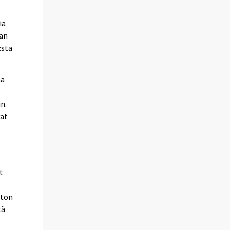
ia
van
:sta
na
n.
vat
t
iton
tä