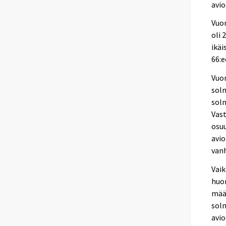
avio
Vuon
oli 
ikäi
66:e
Vuo
solm
solm
Vast
osu
avio
van
Vaik
huom
määr
sol
avio