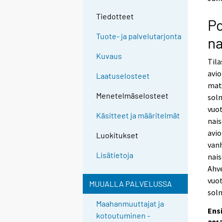
o
o
a
a
Tiedotteet
P
n
n
o
o
Tuote- ja palvelutarjonta
na
t
t
h
h
Kuvaus
Til
e
e
avio
r
r
Laatuselosteet
s
s
mat
e
e
Menetelmäselosteet
solm
r
r
vuo
v
v
Käsitteet ja määritelmät
nais
i
i
avio
c
c
Luokitukset
e
e
vanh
.
.
Lisätietoja
nais
Ahve
vuo
MUUALLA PALVELUSSA
solm
Maahanmuuttajat ja
Ens
kotoutuminen -