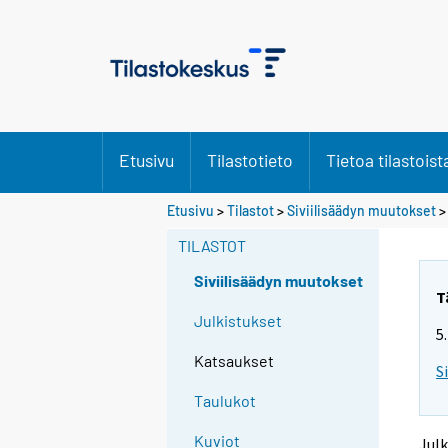
Etusivu
Tilastotieto
Tietoa tilastoist
Y
Y
Etusivu
>
Tilastot
>
Siviilisäädyn muutokset
o
o
u
u
TILASTOT
a
a
r
r
Siviilisäädyn muutokset
e
e
T
m
m
Julkistukset
5
o
o
v
v
Katsaukset
S
i
i
n
n
Taulukot
g
g
t
t
Kuviot
Julk