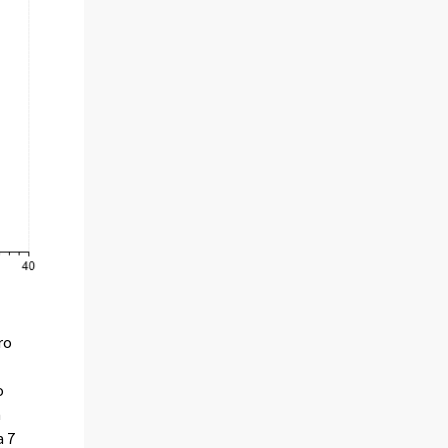
ro
o
n
a 7