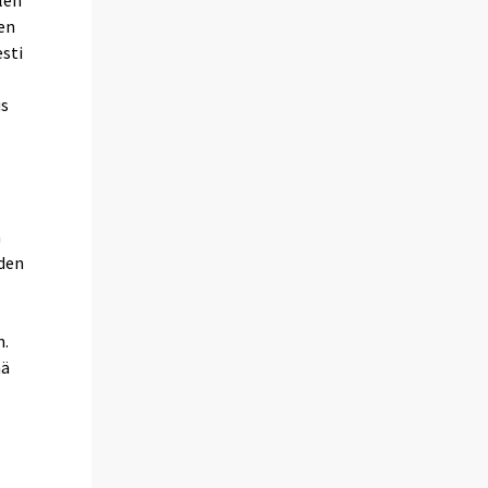
len
den
esti
us
n
uden
n.
hä