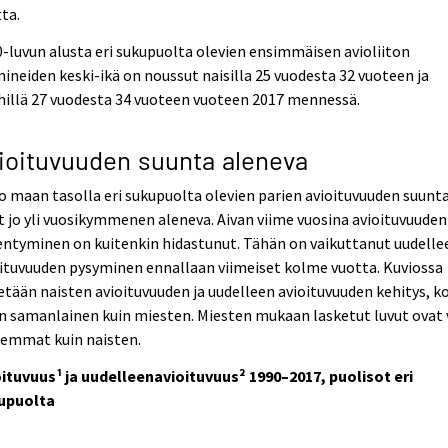
ta.
-luvun alusta eri sukupuolta olevien ensimmäisen avioliiton
ineiden keski-ikä on noussut naisilla 25 vuodesta 32 vuoteen ja
illä 27 vuodesta 34 vuoteen vuoteen 2017 mennessä.
ioituvuuden suunta aleneva
 maan tasolla eri sukupuolta olevien parien avioituvuuden suunt
t jo yli vuosikymmenen aleneva. Aivan viime vuosina avioituvuuden
ntyminen on kuitenkin hidastunut. Tähän on vaikuttanut uudelle
ituvuuden pysyminen ennallaan viimeiset kolme vuotta. Kuviossa
etään naisten avioituvuuden ja uudelleen avioituvuuden kehitys, k
n samanlainen kuin miesten. Miesten mukaan lasketut luvut ovat 
remmat kuin naisten.
oituvuus¹ ja uudelleenavioituvuus² 1990–2017, puolisot eri
upuolta