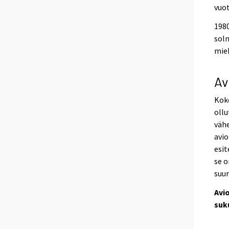
vuot
1980
solm
mieh
Av
Koko
ollu
vähe
avio
esit
se o
suu
Avi
suk