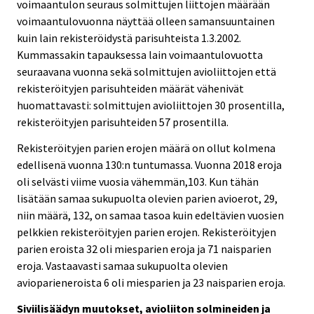
voimaantulon seuraus solmittujen liittojen määrään
voimaantulovuonna näyttää olleen samansuuntainen
kuin lain rekisteröidystä parisuhteista 1.3.2002.
Kummassakin tapauksessa lain voimaantulovuotta
seuraavana vuonna sekä solmittujen avioliittojen että
rekisteröityjen parisuhteiden määrät vähenivät
huomattavasti: solmittujen avioliittojen 30 prosentilla,
rekisteröityjen parisuhteiden 57 prosentilla.
Rekisteröityjen parien erojen määrä on ollut kolmena
edellisenä vuonna 130:n tuntumassa. Vuonna 2018 eroja
oli selvästi viime vuosia vähemmän,103. Kun tähän
lisätään samaa sukupuolta olevien parien avioerot, 29,
niin määrä, 132, on samaa tasoa kuin edeltävien vuosien
pelkkien rekisteröityjen parien erojen. Rekisteröityjen
parien eroista 32 oli miesparien eroja ja 71 naisparien
eroja. Vastaavasti samaa sukupuolta olevien
avioparieneroista 6 oli miesparien ja 23 naisparien eroja.
Siviilisäädyn muutokset, avioliiton solmineiden ja