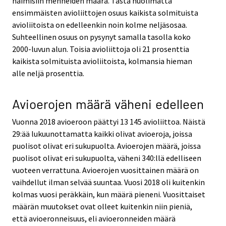
naimisiin menneiden määrä. Tästä huolimatta
ensimmäisten avioliittojen osuus kaikista solmituista
avioliitoista on edelleenkin noin kolme neljäsosaa.
Suhteellinen osuus on pysynyt samalla tasolla koko
2000-luvun alun. Toisia avioliittoja oli 21 prosenttia
kaikista solmituista avioliitoista, kolmansia hieman
alle neljä prosenttia.
Avioerojen määrä väheni edelleen
Vuonna 2018 avioeroon päättyi 13 145 avioliittoa. Näistä
29:ää lukuunottamatta kaikki olivat avioeroja, joissa
puolisot olivat eri sukupuolta. Avioerojen määrä, joissa
puolisot olivat eri sukupuolta, väheni 340:llä edelliseen
vuoteen verrattuna. Avioerojen vuosittainen määrä on
vaihdellut ilman selvää suuntaa. Vuosi 2018 oli kuitenkin
kolmas vuosi peräkkäin, kun määrä pieneni. Vuosittaiset
määrän muutokset ovat olleet kuitenkin niin pieniä,
että avioeronneisuus, eli avioeronneiden määrä