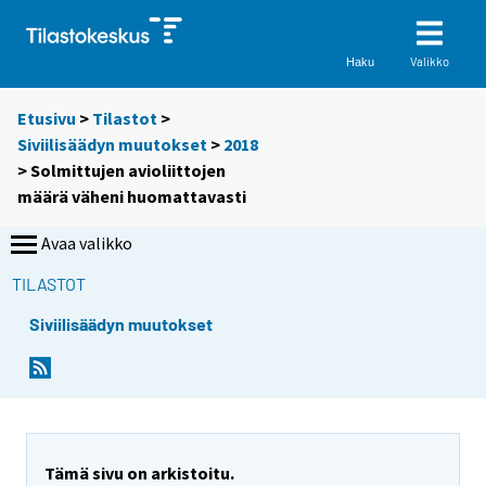
Valikko
Haku
Etusivu
>
Tilastot
>
Siviilisäädyn muutokset
>
2018
> Solmittujen avioliittojen
määrä väheni huomattavasti
Avaa valikko
TILASTOT
Siviilisäädyn muutokset
Y
Y
Y
o
o
o
u
u
u
a
a
a
r
r
r
e
e
Tämä sivu on arkistoitu.