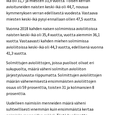
ikä oli 31,7 ja miesten 33,9 vuotta. Toisen kerran
avioituneiden naisten keski-ikä oli 44,7, nousua
kymmenyksen verran edellisestä vuodesta. Vastaava
miesten keski-ikä pysyi ennallaan ollen 47,5 vuotta.
Vuonna 2018 kahden naisen solmimissa avioliitoissa
naisten keski-ikä oli 35,4 vuotta, vuotta aiemmin 36,1
vuotta. Vastaavasti kahden miehen solmimissa
avioliitoissa keski-ikä oli 44,3 vuotta, edellisenä vuonna
41,3 vuotta.
Solmittujen avioliittojen, joissa puolisot olivat eri
sukupuolta, määrä väheni solmitun avioliiton
järjestysluvusta riippumatta. Solmittujen avioliittojen
määrän vähenemisestä ensimmäisten avioliittojen
osuus oli 59 prosenttia, toisten 31 ja kolmansien 8
prosenttia.
Uudelleen naimisiin menneiden määrä väheni
suhteellisesti enemmän kuin ensimmäistä kertaa