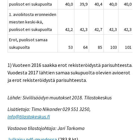
puolisot eri sukupuolta
40,0
39,9
40,4
40,0
40,0
1. avioliitosta eronneiden
miesten keski-ikä,
puolisot eri sukupuolta
42,2
42,3
42,7
42,3
42,3
Erot, puolisot samaa
sukupuolta
53
64
85
103
101
1) Vuoteen 2016 saakka erot rekisteröidystä parisuhteesta.
Vuodesta 2017 lähtien samaa sukupuolta olevien avioerot
ja erot rekisteröidystä parisuhteesta.
Lähde: Siviilisäädyn muutokset 2018. Tilastokeskus
Lisätietoja: Timo Nikander 029 551 3250,
info@tilastokeskus.fi
Vastaava tilastojohtaja: Jari Tarkoma
Julkaisu pdf-muodossa
(283,8 kt)