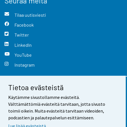
Seuraa meitä
Tilaa uutisviesti
Facebook
Twitter
LinkedIn
YouTube
Instagram
Tietoa evästeistä
Yhteystiedot
Käytämme sivustollamme evästeitä.
Palaute
Välttämättömiä evästeitä tarvitaan, jotta sivusto
toimii oikein. Muita evästeitä tarvitaan videoiden,
Käyttöehdot
podcastien ja palautepalvelun esittämiseen.
Tietosuoja
Lue lisää evästeistä.