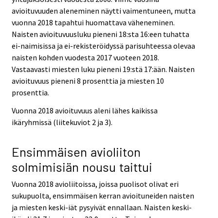
avioituvuuden aleneminen näytti vaimentuneen, mutta
vuonna 2018 tapahtui huomattava väheneminen.
Naisten avioituvuusluku pieneni 18:sta 16:een tuhatta
ei-naimisissa ja ei-rekisteröidyssä parisuhteessa olevaa
naisten kohden vuodesta 2017 vuoteen 2018.
Vastaavasti miesten luku pieneni 19:stä 17:ään. Naisten
avioituvuus pieneni 8 prosenttia ja miesten 10
prosenttia.
Vuonna 2018 avioituvuus aleni lähes kaikissa
ikäryhmissä (liitekuviot 2 ja 3).
Ensimmäisen avioliiton
solmimisiän nousu taittui
Vuonna 2018 avioliitoissa, joissa puolisot olivat eri
sukupuolta, ensimmäisen kerran avioituneiden naisten
ja miesten keski-iät pysyivät ennallaan. Naisten keski-