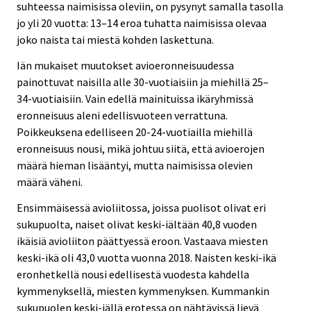
suhteessa naimisissa oleviin, on pysynyt samalla tasolla
jo yli 20 vuotta: 13–14 eroa tuhatta naimisissa olevaa
joko naista tai miestä kohden laskettuna.
Iän mukaiset muutokset avioeronneisuudessa
painottuvat naisilla alle 30-vuotiaisiin ja miehillä 25–
34-vuotiaisiin. Vain edellä mainituissa ikäryhmissä
eronneisuus aleni edellisvuoteen verrattuna.
Poikkeuksena edelliseen 20-24-vuotiailla miehillä
eronneisuus nousi, mikä johtuu siitä, että avioerojen
määrä hieman lisääntyi, mutta naimisissa olevien
määrä väheni.
Ensimmäisessä avioliitossa, joissa puolisot olivat eri
sukupuolta, naiset olivat keski-iältään 40,8 vuoden
ikäisiä avioliiton päättyessä eroon. Vastaava miesten
keski-ikä oli 43,0 vuotta vuonna 2018. Naisten keski-ikä
eronhetkellä nousi edellisestä vuodesta kahdella
kymmenyksellä, miesten kymmenyksen. Kummankin
sukupuolen keski-iällä erotessa on nähtävissä lievä