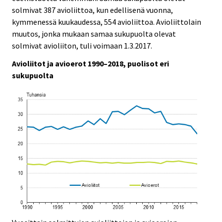
.
.
v
solmivat 387 avioliittoa, kun edellisenä vuonna,
i
kymmenessä kuukaudessa, 554 avioliittoa. Avioliittolain
c
muutos, jonka mukaan samaa sukupuolta olevat
e
solmivat avioliiton, tuli voimaan 1.3.2017.
.
Avioliitot ja avioerot 1990–2018, puolisot eri
sukupuolta