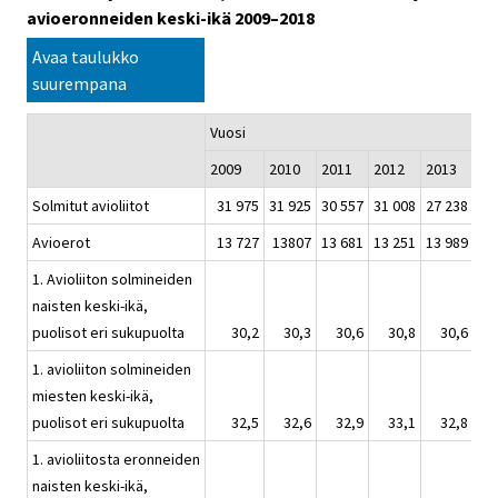
avioeronneiden keski-ikä 2009–2018
Avaa taulukko
suurempana
Vuosi
2009
2010
2011
2012
2013
20
Solmitut avioliitot
31 975
31 925
30 557
31 008
27 238
26
Avioerot
13 727
13807
13 681
13 251
13 989
13
1. Avioliiton solmineiden
naisten keski-ikä,
puolisot eri sukupuolta
30,2
30,3
30,6
30,8
30,6
1. avioliiton solmineiden
miesten keski-ikä,
puolisot eri sukupuolta
32,5
32,6
32,9
33,1
32,8
1. avioliitosta eronneiden
naisten keski-ikä,