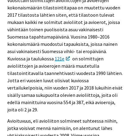
Vuosittain solmittujen avioliittojen ja avioerojen
kokonaismäärän tilastointitapaa on muutettu vuoden
2017 tilastosta lähtien siten, että tilastoon tulevat
mukaan kaikki ne solmitut avioliitot ja avioerot, joissa
vähintään toinen puolisoista asuu vakinaisesti
Suomessa tapahtumapäivänä. Vuosina 1980–2016
kokonaismäärä muodostui tapauksista, joissa nainen
asui vakinaisesti Suomessa vihki- tai eropäivänä.
Kuviossa ja taulukossa
121e
on solmittujen
avioliittojen ja avioerojen määrä muutetulla
tilastointitavalla taannehtivasti vuodesta 1990 lähtien.
Jotta eri vuosien luvut olisivat kuviossa
vertailukelpoisia, niin vuoden 2017 ja 2018 lukuihin eivät
sisälly samaa sukupuolta olevien avioliittoja, joita oli
edellä mainittuina vuosina 554 ja 387, eikä avioeroja,
joita oli 2 ja 29.
Avioituvuus, eli avioliiton solmineet suhteessa niihin,
jotka voisivat mennä naimisiin, on alentunut lähes
yhtäjaksoisesti vuodesta 2008. Viime vuosina