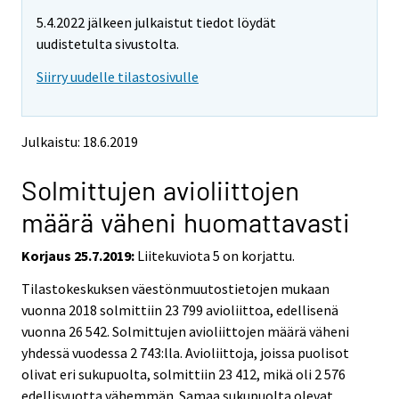
m
m
e
5.4.2022 jälkeen julkaistut tiedot löydät
o
o
m
v
v
uudistetulta sivustolta.
o
i
i
v
Siirry uudelle tilastosivulle
n
n
i
g
g
t
t
n
o
o
g
Julkaistu: 18.6.2019
a
a
t
n
n
o
Solmittujen avioliittojen
o
o
a
t
t
määrä väheni huomattavasti
h
h
n
e
e
o
Korjaus 25.7.2019:
Liitekuviota 5 on korjattu.
r
r
t
s
s
h
Tilastokeskuksen väestönmuutostietojen mukaan
e
e
e
vuonna 2018 solmittiin 23 799 avioliittoa, edellisenä
r
r
v
v
r
vuonna 26 542. Solmittujen avioliittojen määrä väheni
i
i
s
yhdessä vuodessa 2 743:lla. Avioliittoja, joissa puolisot
c
c
e
olivat eri sukupuolta, solmittiin 23 412, mikä oli 2 576
e
e
r
edellisvuotta vähemmän. Samaa sukupuolta olevat