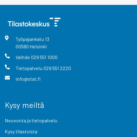
Työpajankatu
13
00580
Helsinki
Vaihde
029 551 1000
Tietopalvelu
029 551 2220
info@stat.fi
Kysy meiltä
Neuvonta ja tietopalvelu
Kysy tilastoista