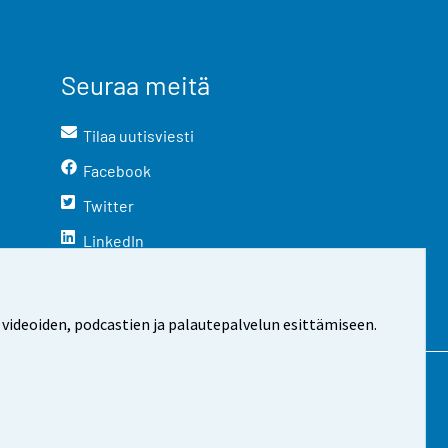
Seuraa meitä
Tilaa uutisviesti
Facebook
Twitter
LinkedIn
YouTube
Instagram
 videoiden, podcastien ja palautepalvelun esittämiseen.
stosta
Evästeasetukset