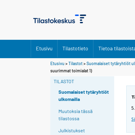
Etusivu
Tilastotieto
Tietoa tilastoist
Etusivu
>
Tilastot
>
Suomalaiset tytäryhtiöt u
suurimmat toimialat 1)
TILASTOT
Suomalaiset tytäryhtiöt
T
ulkomailla
5
Muutoksia tässä
tilastossa
S
Julkistukset