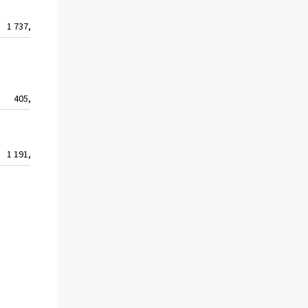
1 737,9
92
405,3
155
1 191,3
37