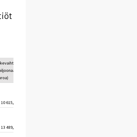
tiöt
ikevaihto
Yritysten
miljoonaa
lukumäärä
uroa)
10 615,2
326
13 489,0
126