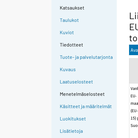
Katsaukset
Li
Taulukot
E
Kuviot
to
Tiedotteet
Ava
Tuote- ja palvelutarjonta
Kuvaus
Laatuselosteet
Van
Menetelmäselosteet
EU-
maa
Käsitteet ja määritelmät
(EU-
15) 
Luokitukset
Suo
Lisätietoja