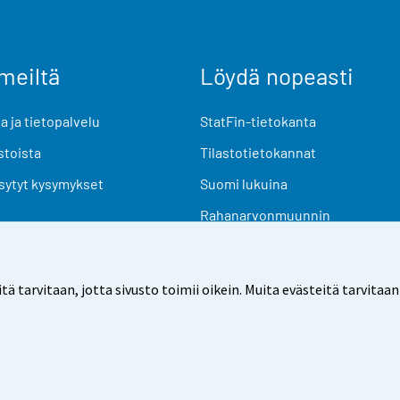
meiltä
Löydä nopeasti
 ja tietopalvelu
StatFin-tietokanta
stoista
Tilastotietokannat
sytyt kysymykset
Suomi lukuina
Rahanarvonmuunnin
Tulevat julkaisut
Tutkimusaineistot
arvitaan, jotta sivusto toimii oikein. Muita evästeitä tarvitaan
Käyttöehdot
Tietosuoja
Saavutettavuus
Tietoa sivu