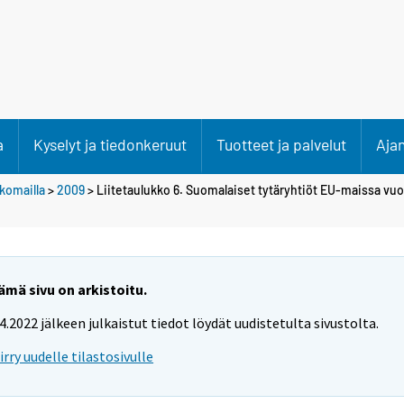
a
Kyselyt ja tiedonkeruut
Tuotteet ja palvelut
Aja
lkomailla
>
2009
> Liitetaulukko 6. Suomalaiset tytäryhtiöt EU-maissa vu
ämä sivu on arkistoitu.
.4.2022 jälkeen julkaistut tiedot löydät uudistetulta sivustolta.
iirry uudelle tilastosivulle