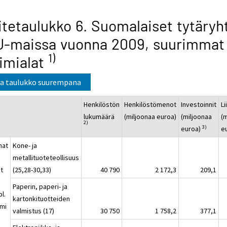
itetaulukko 6. Suomalaiset tytäryh
U-maissa vuonna 2009, suurimmat
1)
imialat
a taulukko suurempana
Henkilöstön
Henkilöstömenot
Investoinnit
Li
lukumäärä
(miljoonaa euroa)
(miljoonaa
(
2)
3)
euroa)
e
hat
Kone- ja
metallituoteteollisuus
t
(25,28-30,33)
40 790
2 172,3
209,1
Paperin, paperi- ja
pl.
kartonkituotteiden
mi
valmistus (17)
30 750
1 758,2
377,1