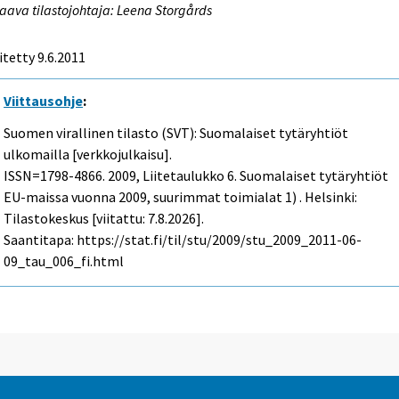
aava tilastojohtaja: Leena Storgårds
itetty 9.6.2011
Viittausohje
:
Suomen virallinen tilasto (SVT): Suomalaiset tytäryhtiöt
ulkomailla [verkkojulkaisu].
ISSN=1798-4866. 2009, Liitetaulukko 6. Suomalaiset tytäryhtiöt
EU-maissa vuonna 2009, suurimmat toimialat 1) . Helsinki:
Tilastokeskus [viitattu: 7.8.2026].
Saantitapa: https://stat.fi/til/stu/2009/stu_2009_2011-06-
09_tau_006_fi.html