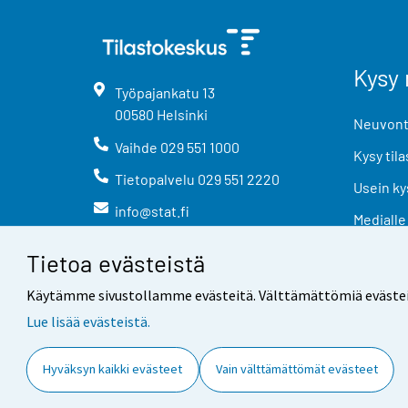
Kysy 
Työpajankatu
13
00580
Helsinki
Neuvonta
Vaihde
029 551 1000
Kysy tila
Tietopalvelu
029 551 2220
Usein ky
info@stat.fi
Medialle
Tietoa evästeistä
Käytämme sivustollamme evästeitä. Välttämättömiä evästeitä t
Lue lisää evästeistä.
Yhteystiedot
Palaute
Hyväksyn kaikki evästeet
Vain välttämättömät evästeet