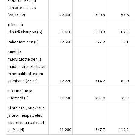
Elektroniikka- ja
sähköteollisuus
(26,27,32)
22 000
1 799,8
55,6
Tukku- ja
vähittäiskauppa (G)
21 610
1 099,3
102,3
Rakentaminen (F)
12 560
677,2
15,1
Kumi- ja
muovituotteiden ja
muiden ei-metallisten
mineraalituotteiden
valmistus (22-23)
12 220
514,2
80,9
Informaatio ja
viestintä (J)
11 780
858,0
39,5
Kiinteistö-, vuokraus-
ja tutkimuspalvelut;
liike-elämän palvelut
(L, M ja N)
11 260
647,7
119,2