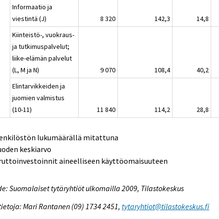
Informaatio ja
viestintä (J)
8 320
142,3
14,8
Kiinteistö-, vuokraus-
ja tutkimuspalvelut;
liike-elämän palvelut
(L, M ja N)
9 070
108,4
40,2
Elintarvikkeiden ja
juomien valmistus
(10-11)
11 840
114,2
28,8
Henkilöstön lukumäärällä mitattuna
uoden keskiarvo
ruttoinvestoinnit aineelliseen käyttöomaisuuteen
e: Suomalaiset tytäryhtiöt ulkomailla 2009, Tilastokeskus
tietoja: Mari Rantanen (09) 1734 2451,
tytaryhtiot@tilastokeskus.fi