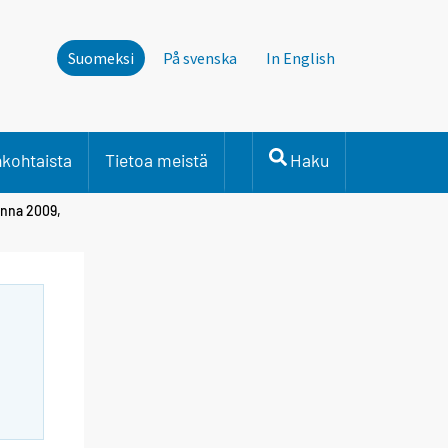
Suomeksi
På svenska
In English
nkohtaista
Tietoa meistä
Haku
onna 2009,