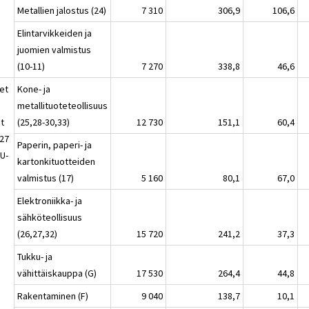
Metallien jalostus (24)
7 310
306,9
106,6
Elintarvikkeiden ja
juomien valmistus
(10-11)
7 270
338,8
46,6
et
Kone- ja
metallituoteteollisuus
t
(25,28-30,33)
12 730
151,1
60,4
-27
Paperin, paperi- ja
EU-
kartonkituotteiden
valmistus (17)
5 160
80,1
67,0
Elektroniikka- ja
sähköteollisuus
(26,27,32)
15 720
241,2
37,3
Tukku- ja
vähittäiskauppa (G)
17 530
264,4
44,8
Rakentaminen (F)
9 040
138,7
10,1