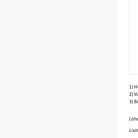
1) 
2) V
3) B
Lähd
Lisä