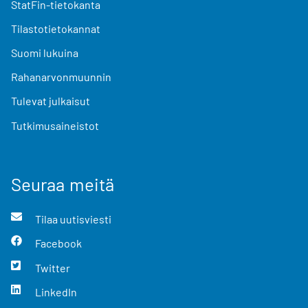
StatFin-tietokanta
Tilastotietokannat
Suomi lukuina
Rahanarvonmuunnin
Tulevat julkaisut
Tutkimusaineistot
Seuraa meitä
Tilaa uutisviesti
Facebook
Twitter
LinkedIn