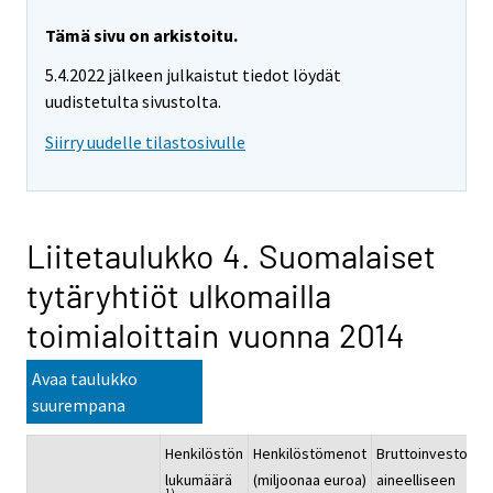
Tämä sivu on arkistoitu.
5.4.2022 jälkeen julkaistut tiedot löydät
uudistetulta sivustolta.
Siirry uudelle tilastosivulle
Liitetaulukko 4. Suomalaiset
tytäryhtiöt ulkomailla
toimialoittain vuonna 2014
Avaa taulukko
suurempana
Henkilöstön
Henkilöstömenot
Bruttoinvestoinni
lukumäärä
(miljoonaa euroa)
aineelliseen
1)