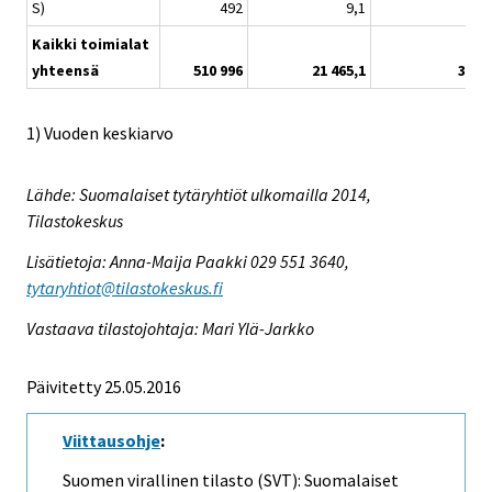
S)
492
9,1
1
Kaikki toimialat
yhteensä
510 996
21 465,1
3 946
1) Vuoden keskiarvo
Lähde: Suomalaiset tytäryhtiöt ulkomailla 2014,
Tilastokeskus
Lisätietoja: Anna-Maija Paakki 029 551 3640,
tytaryhtiot@tilastokeskus.fi
Vastaava tilastojohtaja: Mari Ylä-Jarkko
Päivitetty 25.05.2016
Viittausohje
:
Suomen virallinen tilasto (SVT): Suomalaiset