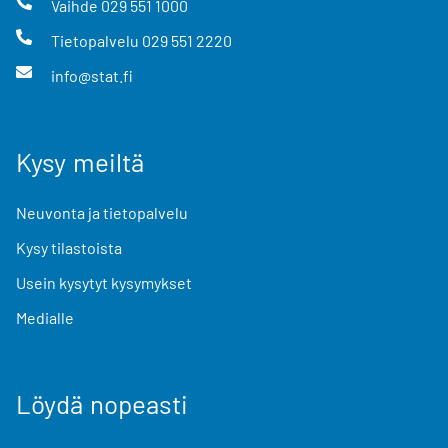
Vaihde
029 551 1000
Tietopalvelu
029 551 2220
info@stat.fi
Kysy meiltä
Neuvonta ja tietopalvelu
Kysy tilastoista
Usein kysytyt kysymykset
Medialle
Löydä nopeasti