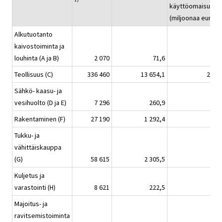
käyttöomaisuute
(miljoonaa euroa)
Alkutuotanto
kaivostoiminta ja
louhinta (A ja B)
2 070
71,6
35
Teollisuus (C)
336 460
13 654,1
2 102
Sähkö- kaasu- ja
vesihuolto (D ja E)
7 296
260,9
648
Rakentaminen (F)
27 190
1 292,4
41
Tukku- ja
vähittäiskauppa
(G)
58 615
2 305,5
570
Kuljetus ja
varastointi (H)
8 621
222,5
131
Majoitus- ja
ravitsemistoiminta