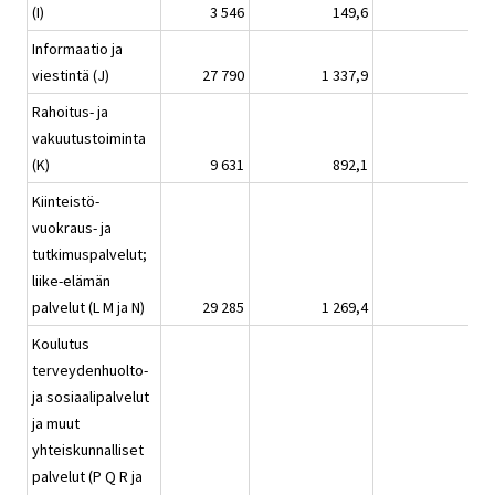
(I)
3 546
149,6
7
Informaatio ja
viestintä (J)
27 790
1 337,9
39
Rahoitus- ja
vakuutustoiminta
(K)
9 631
892,1
16
Kiinteistö-
vuokraus- ja
tutkimuspalvelut;
liike-elämän
palvelut (L M ja N)
29 285
1 269,4
354
Koulutus
terveydenhuolto-
ja sosiaalipalvelut
ja muut
yhteiskunnalliset
palvelut (P Q R ja