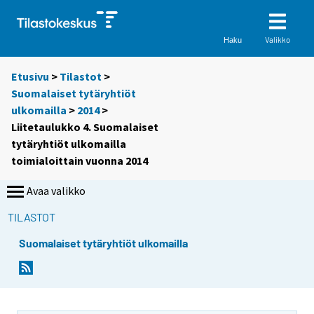
Valikko
Haku
Etusivu
>
Tilastot
>
Suomalaiset tytäryhtiöt
ulkomailla
>
2014
>
Liitetaulukko 4. Suomalaiset
tytäryhtiöt ulkomailla
toimialoittain vuonna 2014
Avaa valikko
TILASTOT
Suomalaiset tytäryhtiöt ulkomailla