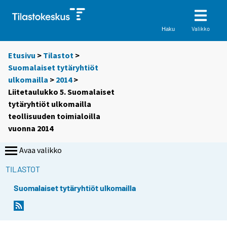
Valikko
Haku
Etusivu
>
Tilastot
>
Suomalaiset tytäryhtiöt
ulkomailla
>
2014
>
Liitetaulukko 5. Suomalaiset
tytäryhtiöt ulkomailla
teollisuuden toimialoilla
vuonna 2014
Avaa valikko
TILASTOT
Suomalaiset tytäryhtiöt ulkomailla