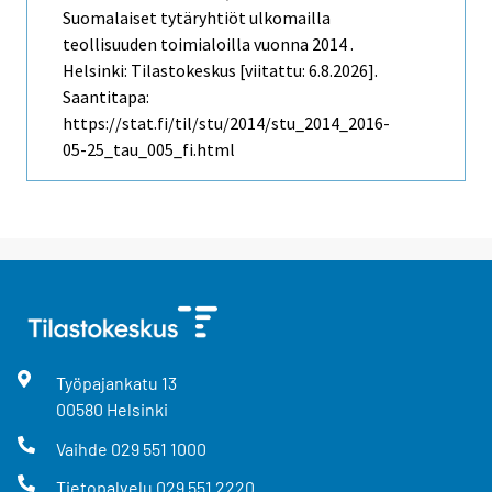
Suomalaiset tytäryhtiöt ulkomailla
teollisuuden toimialoilla vuonna 2014 .
Helsinki: Tilastokeskus [viitattu: 6.8.2026].
Saantitapa:
https://stat.fi/til/stu/2014/stu_2014_2016-
05-25_tau_005_fi.html
Työpajankatu
13
00580
Helsinki
Vaihde
029 551 1000
Tietopalvelu
029 551 2220