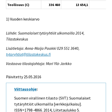
Teollisuus (C)
336 460
13 654,1
2 
1) Vuoden keskiarvo
Lähde: Suomalaiset tytäryhtiöt ulkomailla 2014,
Tilastokeskus
Lisätietoja: Anna-Maija Paakki 029 551 3640,
tytaryhtiot@tilastokeskus.fi
Vastaava tilastojohtaja: Mari Ylä-Jarkko
Päivitetty 25.05.2016
Viittausohje
:
Suomen virallinen tilasto (SVT): Suomalaiset
tytäryhtiöt ulkomailla [verkkojulkaisu].
ISSN=1798-4866. 2014, Liitetaulukko 5.