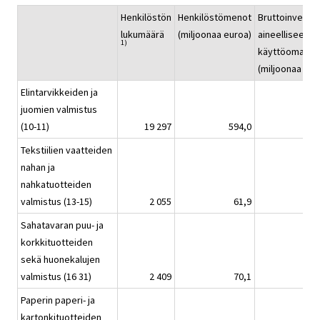
Henkilöstön
Henkilöstömenot
Bruttoinvestoi
lukumäärä
(miljoonaa euroa)
aineelliseen
1)
käyttöomaisu
(miljoonaa eur
Elintarvikkeiden ja
juomien valmistus
(10-11)
19 297
594,0
Tekstiilien vaatteiden
nahan ja
nahkatuotteiden
valmistus (13-15)
2 055
61,9
Sahatavaran puu- ja
korkkituotteiden
sekä huonekalujen
valmistus (16 31)
2 409
70,1
Paperin paperi- ja
kartonkituotteiden