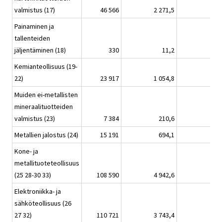
valmistus (17)
46 566
2 271,5
Painaminen ja
tallenteiden
jäljentäminen (18)
330
11,2
Kemianteollisuus (19-
22)
23 917
1 054,8
Muiden ei-metallisten
mineraalituotteiden
valmistus (23)
7 384
210,6
Metallien jalostus (24)
15 191
694,1
Kone- ja
metallituoteteollisuus
(25 28-30 33)
108 590
4 942,6
Elektroniikka- ja
sähköteollisuus (26
27 32)
110 721
3 743,4