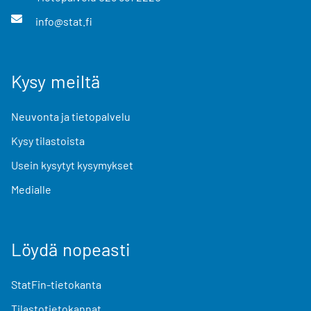
info@stat.fi
Kysy meiltä
Neuvonta ja tietopalvelu
Kysy tilastoista
Usein kysytyt kysymykset
Medialle
Löydä nopeasti
StatFin-tietokanta
Tilastotietokannat