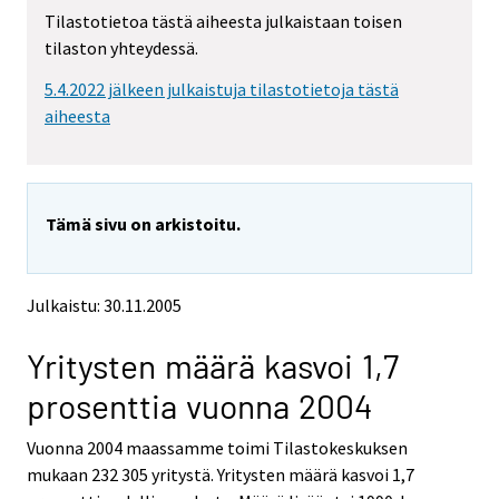
t
t
Tilastotietoa tästä aiheesta julkaistaan toisen
t
t
tilaston yhteydessä.
o
o
i
i
5.4.2022 jälkeen julkaistuja tilastotietoja tästä
s
s
e
e
aiheesta
e
e
n
n
p
p
a
a
Tämä sivu on arkistoitu.
l
l
v
v
e
e
l
l
Julkaistu: 30.11.2005
u
u
u
u
Yritysten määrä kasvoi 1,7
n
n
.
.
prosenttia vuonna 2004
Vuonna 2004 maassamme toimi Tilastokeskuksen
mukaan 232 305 yritystä. Yritysten määrä kasvoi 1,7