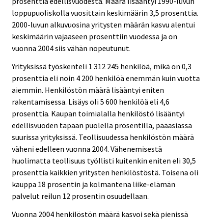
prosenttia edellisvuodesta. Määrä lisääntyi 1990-luvun
loppupuoliskolla vuosittain keskimäärin 3,5 prosenttia.
2000-luvun alkuvuosina yritysten määrän kasvu alentui
keskimäärin vajaaseen prosenttiin vuodessa ja on
vuonna 2004 siis vähän nopeutunut.
Yrityksissä työskenteli 1 312 245 henkilöä, mikä on 0,3
prosenttia eli noin 4 200 henkilöä enemmän kuin vuotta
aiemmin. Henkilöstön määrä lisääntyi eniten
rakentamisessa. Lisäys oli 5 600 henkilöä eli 4,6
prosenttia. Kaupan toimialalla henkilöstö lisääntyi
edellisvuoden tapaan puolella prosentilla, pääasiassa
suurissa yrityksissä. Teollisuudessa henkilöstön määrä
väheni edelleen vuonna 2004. Vähenemisestä
huolimatta teollisuus työllisti kuitenkin eniten eli 30,5
prosenttia kaikkien yritysten henkilöstöstä. Toisena oli
kauppa 18 prosentin ja kolmantena liike-elämän
palvelut reilun 12 prosentin osuudellaan.
Vuonna 2004 henkilöstön määrä kasvoi sekä pienissä