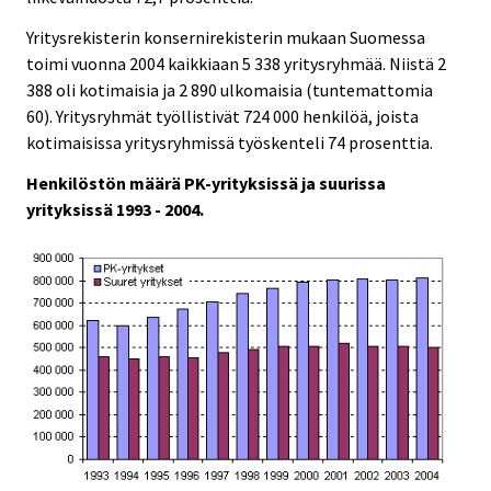
Yritysrekisterin konsernirekisterin mukaan Suomessa
toimi vuonna 2004 kaikkiaan 5 338 yritysryhmää. Niistä 2
388 oli kotimaisia ja 2 890 ulkomaisia (tuntemattomia
60). Yritysryhmät työllistivät 724 000 henkilöä, joista
kotimaisissa yritysryhmissä työskenteli 74 prosenttia.
Henkilöstön määrä PK-yrityksissä ja suurissa
yrityksissä 1993 - 2004.