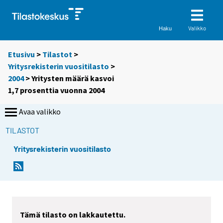
Valikko
Haku
Etusivu
>
Tilastot
>
Yritysrekisterin vuositilasto
>
2004
> Yritysten määrä kasvoi
1,7 prosenttia vuonna 2004
Avaa valikko
TILASTOT
Yritysrekisterin vuositilasto
S
S
i
i
i
i
r
r
r
r
Tämä tilasto on lakkautettu.
y
y