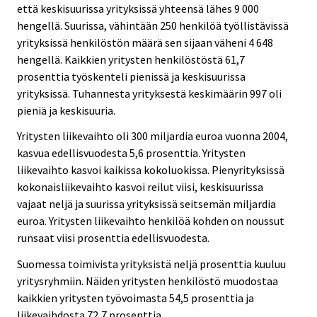
että keskisuurissa yrityksissä yhteensä lähes 9 000
hengellä. Suurissa, vähintään 250 henkilöä työllistävissä
yrityksissä henkilöstön määrä sen sijaan väheni 4 648
hengellä. Kaikkien yritysten henkilöstöstä 61,7
prosenttia työskenteli pienissä ja keskisuurissa
yrityksissä. Tuhannesta yrityksestä keskimäärin 997 oli
pieniä ja keskisuuria.
Yritysten liikevaihto oli 300 miljardia euroa vuonna 2004,
kasvua edellisvuodesta 5,6 prosenttia. Yritysten
liikevaihto kasvoi kaikissa kokoluokissa. Pienyrityksissä
kokonaisliikevaihto kasvoi reilut viisi, keskisuurissa
vajaat neljä ja suurissa yrityksissä seitsemän miljardia
euroa. Yritysten liikevaihto henkilöä kohden on noussut
runsaat viisi prosenttia edellisvuodesta.
Suomessa toimivista yrityksistä neljä prosenttia kuuluu
yritysryhmiin. Näiden yritysten henkilöstö muodostaa
kaikkien yritysten työvoimasta 54,5 prosenttia ja
liikevaihdosta 72,7 prosenttia.