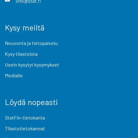
info@stat.fi
Kysy meiltä
Neuvonta ja tietopalvelu
Kysy tilastoista
Usein kysytyt kysymykset
Medialle
Löydä nopeasti
StatFin-tietokanta
Tilastotietokannat