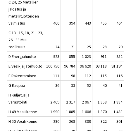
C 24, 25 Metallien
jalostus ja
metallituotteiden
valmistus
460
394
443
455
464
C 13 - 15, 18, 21 - 23,
26 - 33 Muu
teollisuus
24
21
25
28
20
D Energiahuolto
923
855
1 023
911
852
E Vesi- ja jätehuolto
100 750
96 784
96 620
93 118
91 194
F Rakentaminen
111
98
112
115
116
G Kauppa
36
33
52
40
41
H Kuljetus ja
varastointi
2 469
2 317
2 067
1 858
1 884
H 49 Maaliikenne
1 990
1 885
1 606
1 370
1 438
H 50 Vesiliikenne
280
268
309
322
301
H 51 Ilmaliikenne
100
78
80
99
76