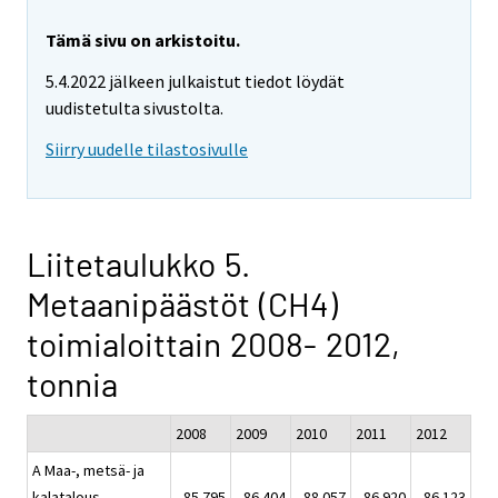
Tämä sivu on arkistoitu.
5.4.2022 jälkeen julkaistut tiedot löydät
uudistetulta sivustolta.
Siirry uudelle tilastosivulle
Liitetaulukko 5.
Metaanipäästöt (CH4)
toimialoittain 2008- 2012,
tonnia
2008
2009
2010
2011
2012
A Maa-, metsä- ja
kalatalous
85 795
86 404
88 057
86 920
86 123