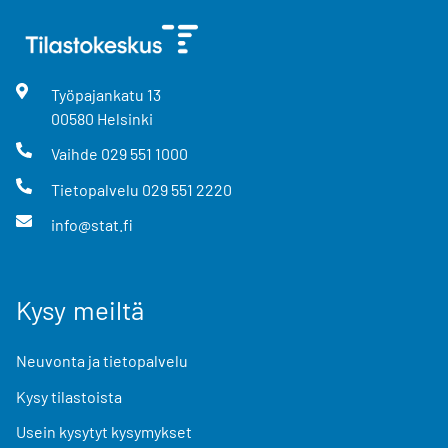
Työpajankatu
13
00580
Helsinki
Vaihde
029 551 1000
Tietopalvelu
029 551 2220
info@stat.fi
Kysy meiltä
Neuvonta ja tietopalvelu
Kysy tilastoista
Usein kysytyt kysymykset