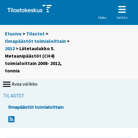
Valikko
Haku
Etusivu
>
Tilastot
>
Ilmapäästöt toimialoittain
>
2012
> Liitetaulukko 5.
Metaanipäästöt (CH4)
toimialoittain 2008- 2012,
tonnia
Avaa valikko
TILASTOT
Ilmapäästöt toimialoittain