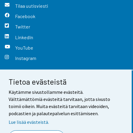
Tilaa uutisviesti
Facebook
Twitter
LinkedIn
YouTube
Instagram
Tietoa evästeistä
Yhteystiedot
Käytämme sivustollamme evästeitä.
Palaute
Välttämättömiä evästeitä tarvitaan, jotta sivusto
toimii oikein. Muita evästeitä tarvitaan videoiden,
Käyttöehdot
podcastien ja palautepalvelun esittämiseen.
Tietosuoja
Lue lisää evästeistä.
Saavutettavuus