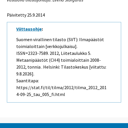
Päivitetty 25.9.2014
Viittausohje
:
Suomen virallinen tilasto (SVT): Ilmapäästöt
toimialoittain [verkkojulkaisu].
ISSN=2323-7589. 2012, Liitetaulukko 5.
Metaanipäästöt (CH4) toimialoittain 2008-
2012, tonnia . Helsinki: Tilastokeskus [viitattu:
9.8.2026].
Saantitapa:
https://stat.fi/til/tilma/2012/tilma_2012_201
4-09-25_tau_005_fi.html