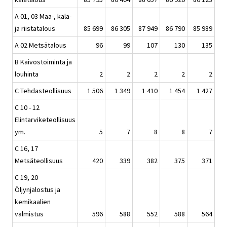
A 01, 03 Maa-, kala-
ja riistatalous
85 699
86 305
87 949
86 790
85 989
A 02 Metsätalous
96
99
107
130
135
B Kaivostoiminta ja
louhinta
2
2
2
2
2
C Tehdasteollisuus
1 506
1 349
1 410
1 454
1 427
C 10 - 12
Elintarviketeollisuus
ym.
5
7
8
8
7
C 16, 17
Metsäteollisuus
420
339
382
375
371
C 19, 20
Öljynjalostus ja
kemikaalien
valmistus
596
588
552
588
564