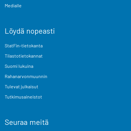
Medialle
Löydä nopeasti
StatFin-tietokanta
Tilastotietokannat
Suomi lukuina
Rahanarvonmuunnin
Tulevat julkaisut
Tutkimusaineistot
Seuraa meitä