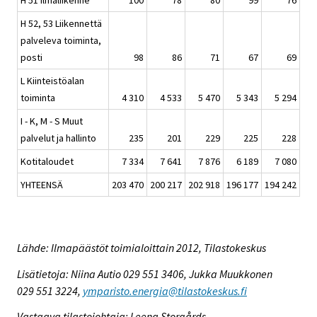
H 52, 53 Liikennettä
palveleva toiminta,
posti
98
86
71
67
69
L Kiinteistöalan
toiminta
4 310
4 533
5 470
5 343
5 294
I - K, M - S Muut
palvelut ja hallinto
235
201
229
225
228
Kotitaloudet
7 334
7 641
7 876
6 189
7 080
YHTEENSÄ
203 470
200 217
202 918
196 177
194 242
Lähde: Ilmapäästöt toimialoittain 2012, Tilastokeskus
Lisätietoja: Niina Autio 029 551 3406, Jukka Muukkonen
029 551 3224,
ymparisto.energia@tilastokeskus.fi
Vastaava tilastojohtaja: Leena Storgårds