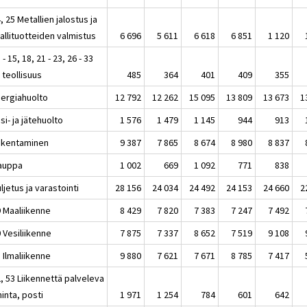
, 25 Metallien jalostus ja
allituotteiden valmistus
6 696
5 611
6 618
6 851
1 120
 - 15, 18, 21 - 23, 26 - 33
 teollisuus
485
364
401
409
355
nergiahuolto
12 792
12 262
15 095
13 809
13 673
1
si- ja jätehuolto
1 576
1 479
1 145
944
913
akentaminen
9 387
7 865
8 674
8 980
8 837
auppa
1 002
669
1 092
771
838
ljetus ja varastointi
28 156
24 034
24 492
24 153
24 660
2
9 Maaliikenne
8 429
7 820
7 383
7 247
7 492
 Vesiliikenne
7 875
7 337
8 652
7 519
9 108
 Ilmaliikenne
9 880
7 621
7 671
8 785
7 417
, 53 Liikennettä palveleva
inta, posti
1 971
1 254
784
601
642