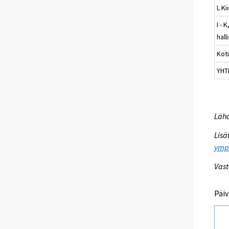
L Ki
I - 
hall
Kot
YHT
Lähd
Lisä
ympa
Vast
Päiv