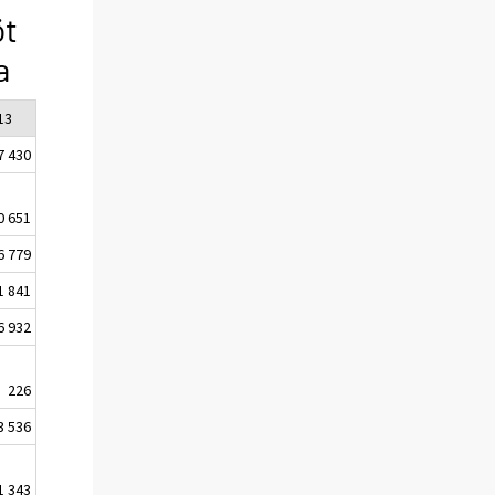
öt
a
13
7 430
0 651
6 779
1 841
6 932
226
3 536
1 343