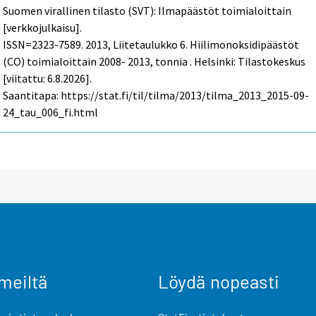
Suomen virallinen tilasto (SVT): Ilmapäästöt toimialoittain
[verkkojulkaisu].
ISSN=2323-7589. 2013, Liitetaulukko 6. Hiilimonoksidipäästöt
(CO) toimialoittain 2008- 2013, tonnia . Helsinki: Tilastokeskus
[viitattu: 6.8.2026].
Saantitapa: https://stat.fi/til/tilma/2013/tilma_2013_2015-09-
24_tau_006_fi.html
meiltä
Löydä nopeasti