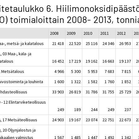
itetaulukko 6. Hiilimonoksidipääst
O) toimialoittain 2008- 2013, tonni
2008
2009
2010
2011
2012
20
a-, metsä- ja kalatalous
21 418
22 520
25 116
24 346
26 953
2
, 03 Maa-, kala- ja
tatalous
16 452
17 219
19 162
16 663
19 137
2
2 Metsätalous
4 966
5 300
5 953
7 683
7 815
ivostoiminta ja louhinta
1 600
1 322
1 582
1 760
1 852
ehdasteollisuus
33 903
26 819
31 786
31 755
25 729
2
 - 12 Elintarviketeollisuus
249
189
244
249
237
6, 17 Metsäteollisuus
24 903
19 167
23 074
22 751
22 673
2
, 20 Öljynjalostus ja
ikaalien valmistus
1 567
1 485
1 447
1 492
1 342