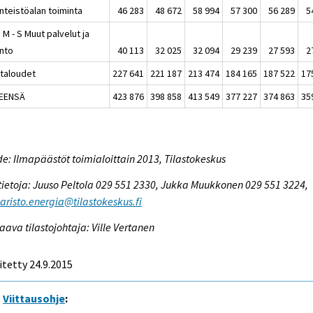
inteistöalan toiminta
46 283
48 672
58 994
57 300
56 289
5
K, M - S Muut palvelut ja
into
40 113
32 025
32 094
29 239
27 593
2
italoudet
227 641
221 187
213 474
184 165
187 522
17
EENSÄ
423 876
398 858
413 549
377 227
374 863
35
e: Ilmapäästöt toimialoittain 2013, Tilastokeskus
tietoja: Juuso Peltola 029 551 2330, Jukka Muukkonen 029 551 3224,
risto.energia@tilastokeskus.fi
aava tilastojohtaja: Ville Vertanen
itetty 24.9.2015
Viittausohje
: