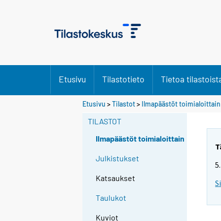
Etusivu
Tilastotieto
Tietoa tilastoist
Etusivu
>
Tilastot
>
Ilmapäästöt toimialoittain
TILASTOT
Ilmapäästöt toimialoittain
T
Julkistukset
5
Katsaukset
S
Taulukot
Kuviot