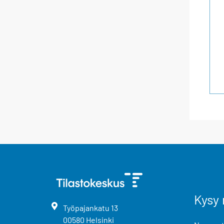
Kysy 
Työpajankatu
13
00580
Helsinki