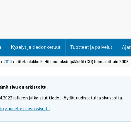
a
Kyselyt ja tiedonkeruut
Tuotteet ja palvelut
Aja
>
2013
> Liitetaulukko 6. Hiilimonoksidipäästöt (CO) toimialoittain 2008-
ämä sivu on arkistoitu.
.4.2022 jälkeen julkaistut tiedot löydät uudistetulta sivustolta.
iirry uudelle tilastosivulle