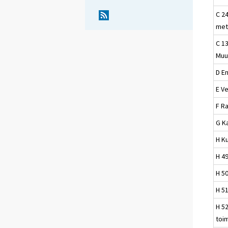
C 24
met
C 13
Muu
D E
E Ve
F R
G K
H Ku
H 4
H 50
H 51
H 52
toim