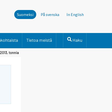
Suomeksi
På svenska
In English
nkohtaista
Tietoa meistä
Haku
 2013, tonnia