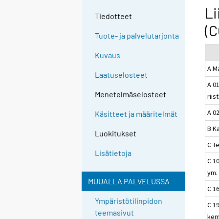
Li
Tiedotteet
(C
Tuote- ja palvelutarjonta
Kuvaus
A Ma
Laatuselosteet
A 01
Menetelmäselosteet
riis
A 0
Käsitteet ja määritelmät
B Ka
Luokitukset
C T
Lisätietoja
C 10
ym.
MUUALLA PALVELUSSA
C 1
Ympäristötilinpidon
C 19
teemasivut
kem