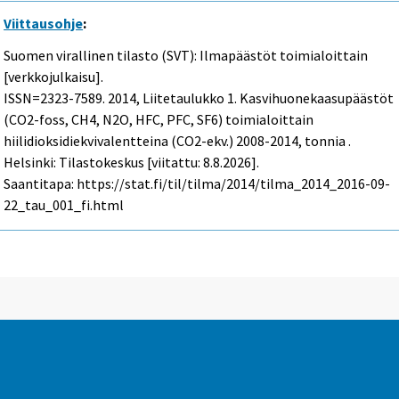
Viittausohje
:
Suomen virallinen tilasto (SVT): Ilmapäästöt toimialoittain
[verkkojulkaisu].
ISSN=2323-7589. 2014, Liitetaulukko 1. Kasvihuonekaasupäästöt
(CO2-foss, CH4, N2O, HFC, PFC, SF6) toimialoittain
hiilidioksidiekvivalentteina (CO2-ekv.) 2008-2014, tonnia .
Helsinki: Tilastokeskus [viitattu: 8.8.2026].
Saantitapa: https://stat.fi/til/tilma/2014/tilma_2014_2016-09-
22_tau_001_fi.html