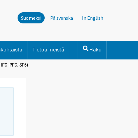
Suomeksi
På svenska
In English
nkohtaista
Tietoa meistä
Haku
HFC, PFC, SF6)