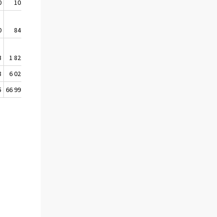
0
103 665
99 515
0
840 700
813 162
3
1 821 270
1 700 124
8
6 024 858
5 799 851
5
66 998 489
62 796 503