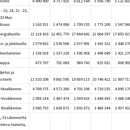
mistus
6 490 900
4 757 925
6 012 544
5 936 790
5 121 60
 - 15, 18, 21 - 23,
 33 Muu
lisuus
2 163 551
1 474 006
1 709 155
1 773 200
1 567 06
nergiahuolto
21 218 416
22 451 770
27 864 642
21 664 397
17 855 02
si- ja jätehuolto
2 579 653
2 538 568
2 537 991
2 435 322
2 448 57
akentaminen
1 338 018
1 337 230
1 595 458
1 498 049
1 421 27
auppa
673 707
701 069
980 743
825 031
808 90
ljetus ja
stointi
11 520 206
9 861 595
10 659 115
10 746 422
11 007 71
9 Maaliikenne
4 769 375
4 572 286
4 703 208
4 720 155
4 895 17
 Vesiliikenne
2 958 184
2 467 474
2 939 625
2 440 430
3 068 24
 Ilmaliikenne
3 560 753
2 638 873
2 892 672
3 488 344
2 937 43
, 53 Liikennettä
veleva toiminta,