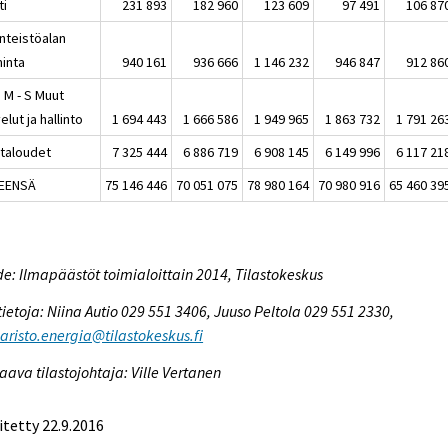
ti
231 893
182 960
123 609
97 491
106 87
inteistöalan
minta
940 161
936 666
1 146 232
946 847
912 86
K, M - S Muut
elut ja hallinto
1 694 443
1 666 586
1 949 965
1 863 732
1 791 26
italoudet
7 325 444
6 886 719
6 908 145
6 149 996
6 117 21
EENSÄ
75 146 446
70 051 075
78 980 164
70 980 916
65 460 39
e: Ilmapäästöt toimialoittain 2014, Tilastokeskus
tietoja: Niina Autio 029 551 3406, Juuso Peltola 029 551 2330,
risto.energia@tilastokeskus.fi
aava tilastojohtaja: Ville Vertanen
itetty 22.9.2016