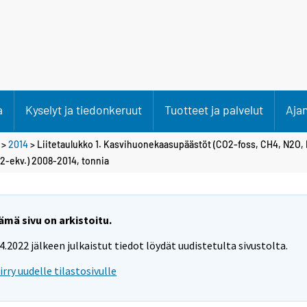
a
Kyselyt ja tiedonkeruut
Tuotteet ja palvelut
Aja
>
2014
> Liitetaulukko 1. Kasvihuonekaasupäästöt (CO2-foss, CH4, N2O, 
CO2-ekv.) 2008-2014, tonnia
ämä sivu on arkistoitu.
.4.2022 jälkeen julkaistut tiedot löydät uudistetulta sivustolta.
iirry uudelle tilastosivulle