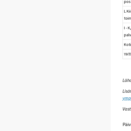
pos
L Ki
toi
I - 
palv
Kot
YHT
Lähd
Lisä
ympa
Vast
Päiv