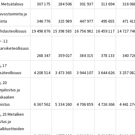
2 Metsätalous
307 175
284 506
301 937
313 694
316 06
ivostoiminta ja
inta
346 776
325 989
447 977
495 655
471 41
ehdasteollisuus
19 498 876
15 398 585
16 756 982
16 459 117
14 727 74
 - 12
tarviketeollisuus
268 347
359 027
384 315
378 133
340 72
, 17
säteollisuus
4 208 514
3 473 365
3 944 107
3 644 626
3 257 08
, 20
njalostus ja
ikaalien
mistus
6 367 562
5 334 260
4 706 859
4 726 366
4 441 27
, 25 Metallien
stus ja
allituotteiden