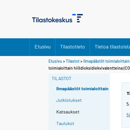
Etusivu
Tilastotieto
Tietoa tilastoist
Etusivu
>
Tilastot
>
Ilmapäästöt toimialoittain
toimialoittain hiilidioksidiekvivalentteina (
TILASTOT
Ilmapäästöt toimialoittain
T
Julkistukset
5
Katsaukset
S
Taulukot