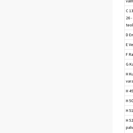
val
C 13
26 -
teol
D E
E Ve
F R
G K
H Ku
vara
H 4
H 50
H 51
H 52
pal