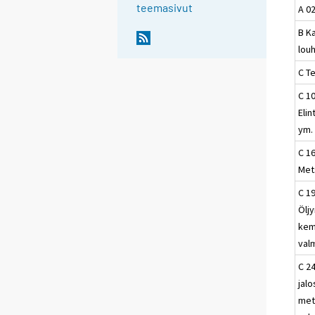
teemasivut
A 0
B Ka
louh
C T
C 10
Elin
ym.
C 16
Met
C 19
Öljy
kem
val
C 24
jalo
met