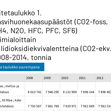
itetaulukko 1.
svihuonekaasupäästöt (CO2-foss,
4, N2O, HFC, PFC, SF6)
imialoittain
ilidioksidiekvivalentteina (CO2-ekv.
08-2014, tonnia
a taulukko suurempana
2008
2009
2010
2011
2012
a-, metsä- ja
atalous
8 010 742
7 946 295
8 132 909
7 896 344
7 898 40
, 03 Maa-, kala-
iistatalous
7 703 567
7 661 788
7 830 971
7 582 649
7 582 33