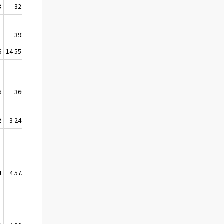
8
323 548
321 616
1
398 114
422 865
6
14 552 432
14 481 679
6
360 077
372 637
2
3 244 132
3 174 648
4
4 575 561
4 443 770