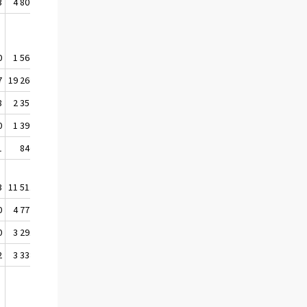
3
4 807 694
4 996 454
0
1 564 965
1 494 169
7
19 260 012
16 577 721
8
2 352 490
2 203 101
0
1 399 555
1 315 506
1
846 497
894 702
3
11 511 140
10 722 168
0
4 777 588
4 206 674
0
3 291 652
3 119 405
2
3 338 233
3 296 573