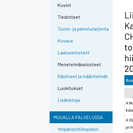
Kuviot
Li
Tiedotteet
Ka
Tuote- ja palvelutarjonta
CH
Kuvaus
to
Laatuselosteet
hi
Menetelmäselosteet
20
Käsitteet ja määritelmät
Ava
Luokitukset
Lisätietoja
A Ma
kal
MUUALLA PALVELUSSA
A 01
ja r
Ympäristötilinpidon