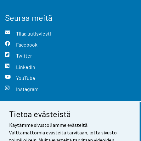
Seuraa meitä
Tilaa uutisviesti
Facebook
Twitter
LinkedIn
YouTube
Instagram
Tietoa evästeistä
Yhteystiedot
Käytämme sivustollamme evästeitä.
Palaute
Välttämättömiä evästeitä tarvitaan, jotta sivusto
toimii oikein. Muita evästeitä tarvitaan videoiden,
Käyttöehdot