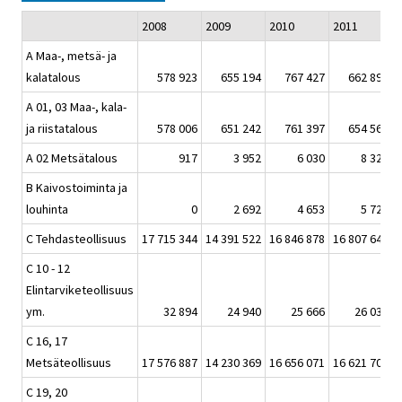
2008
2009
2010
2011
A Maa-, metsä- ja
kalatalous
578 923
655 194
767 427
662 894
A 01, 03 Maa-, kala-
ja riistatalous
578 006
651 242
761 397
654 566
A 02 Metsätalous
917
3 952
6 030
8 328
B Kaivostoiminta ja
louhinta
0
2 692
4 653
5 729
C Tehdasteollisuus
17 715 344
14 391 522
16 846 878
16 807 645
C 10 - 12
Elintarviketeollisuus
ym.
32 894
24 940
25 666
26 035
C 16, 17
Metsäteollisuus
17 576 887
14 230 369
16 656 071
16 621 705
C 19, 20