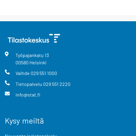
Työpajankatu
13
00580
Helsinki
Vaihde
029 551 1000
Tietopalvelu
029 551 2220
info@stat.fi
Kysy meiltä
Neuvonta ja tietopalvelu