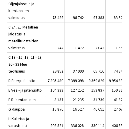
Öljynjalostus ja
kemikaalien
valmistus
75 429
96 742
97 383
83 504
C 24, 25 Metallien
jalostus ja
metallituotteiden
valmistus
242
1 472
2 042
1 553
C 13 - 15, 18, 21 - 23,
26 - 33 Muu
teollisuus
29 892
37 999
65 716
74 848
D Energiahuolto
7 805 480
7 399 098
9 369 829
9 954 834
E Vesi- ja jätehuolto
104 333
127 252
153 837
159 895
F Rakentaminen
3 137
21 235
31 739
41 827
G Kauppa
15 870
16 527
40 691
27 671
H Kuljetus ja
varastointi
208 821
336 028
330 114
406 836