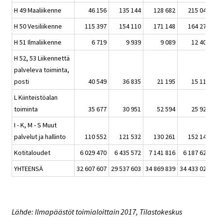
H 49 Maaliikenne
46 156
135 144
128 682
215 047
H 50 Vesiliikenne
115 397
154 110
171 148
164 272
H 51 Ilmaliikenne
6 719
9 939
9 089
12 403
H 52, 53 Liikennettä
palveleva toiminta,
posti
40 549
36 835
21 195
15 114
L Kiinteistöalan
toiminta
35 677
30 951
52 594
25 924
I - K, M - S Muut
palvelut ja hallinto
110 552
121 532
130 261
152 146
Kotitaloudet
6 029 470
6 435 572
7 141 816
6 187 624
YHTEENSÄ
32 607 607
29 537 603
34 869 839
34 433 025
Lähde: Ilmapäästöt toimialoittain 2017, Tilastokeskus