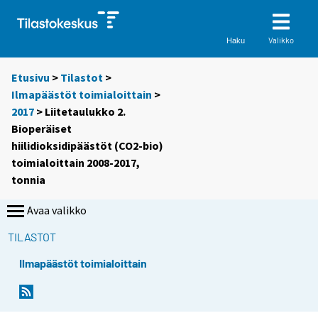
Valikko
Haku
Etusivu
>
Tilastot
>
Ilmapäästöt toimialoittain
>
2017
> Liitetaulukko 2.
Bioperäiset
hiilidioksidipäästöt (CO2-bio)
toimialoittain 2008-2017,
tonnia
Avaa valikko
TILASTOT
Ilmapäästöt toimialoittain