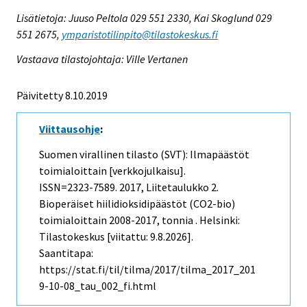
Lisätietoja: Juuso Peltola 029 551 2330, Kai Skoglund 029
551 2675,
ymparistotilinpito@tilastokeskus.fi
Vastaava tilastojohtaja: Ville Vertanen
Päivitetty 8.10.2019
Viittausohje
:
Suomen virallinen tilasto (SVT): Ilmapäästöt
toimialoittain [verkkojulkaisu].
ISSN=2323-7589. 2017, Liitetaulukko 2.
Bioperäiset hiilidioksidipäästöt (CO2-bio)
toimialoittain 2008-2017, tonnia . Helsinki:
Tilastokeskus [viitattu: 9.8.2026].
Saantitapa:
https://stat.fi/til/tilma/2017/tilma_2017_201
9-10-08_tau_002_fi.html