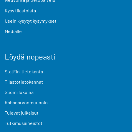
Kysy tilastoista
Usein kysytyt kysymykset
Medialle
Löydä nopeasti
StatFin-tietokanta
Tilastotietokannat
Suomi lukuina
Rahanarvonmuunnin
Tulevat julkaisut
Tutkimusaineistot