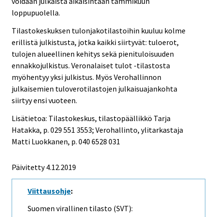
voidaan julkaista aikaisintaan tammikuun
loppupuolella.
Tilastokeskuksen tulonjakotilastoihin kuuluu kolme
erillistä julkistusta, jotka kaikki siirtyvät: tuloerot,
tulojen alueellinen kehitys sekä pienituloisuuden
ennakkojulkistus. Veronalaiset tulot -tilastosta
myöhentyy yksi julkistus. Myös Verohallinnon
julkaisemien tuloverotilastojen julkaisuajankohta
siirtyy ensi vuoteen.
Lisätietoa: Tilastokeskus, tilastopäällikkö Tarja
Hatakka, p. 029 551 3553; Verohallinto, ylitarkastaja
Matti Luokkanen, p. 040 6528 031
Päivitetty 4.12.2019
Viittausohje
:
Suomen virallinen tilasto (SVT):