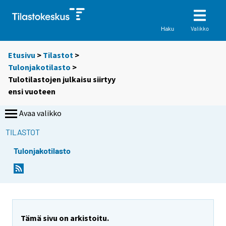
Valikko
Haku
Etusivu
>
Tilastot
>
Tulonjakotilasto
>
Tulotilastojen julkaisu siirtyy
ensi vuoteen
Avaa valikko
TILASTOT
Tulonjakotilasto
Tämä sivu on arkistoitu.