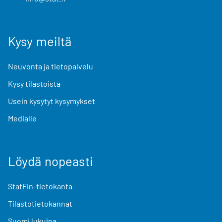
Kysy meiltä
Neuvonta ja tietopalvelu
Kysy tilastoista
Usein kysytyt kysymykset
Medialle
Löydä nopeasti
StatFin-tietokanta
Tilastotietokannat
Suomi lukuina