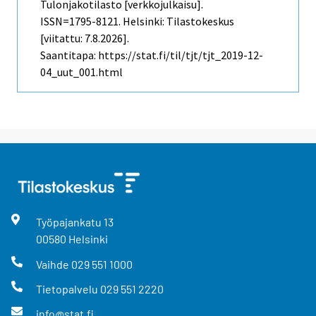
Tulonjakotilasto [verkkojulkaisu].
ISSN=1795-8121. Helsinki: Tilastokeskus
[viitattu: 7.8.2026].
Saantitapa: https://stat.fi/til/tjt/tjt_2019-12-
04_uut_001.html
Työpajankatu
13
00580
Helsinki
Vaihde
029 551 1000
Tietopalvelu
029 551 2220
info@stat.fi