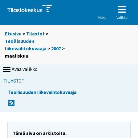
Valikko
Haku
Etusivu
>
Tilastot
>
Teollisuuden
liikevaihtokuvaaja
>
2007
>
maaliskuu
Avaa valikko
TILASTOT
Teollisuuden liikevaihtokuvaaja
Tämä sivu on arkistoitu.