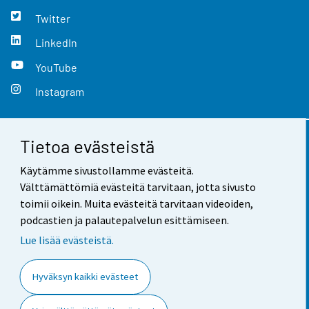
Twitter
LinkedIn
YouTube
Instagram
Tietoa evästeistä
Yhteystiedot
Käytämme sivustollamme evästeitä.
Palaute
Välttämättömiä evästeitä tarvitaan, jotta sivusto
toimii oikein. Muita evästeitä tarvitaan videoiden,
Käyttöehdot
podcastien ja palautepalvelun esittämiseen.
Tietosuoja
Lue lisää evästeistä.
Saavutettavuus
Hyväksyn kaikki evästeet
Tietoa sivustosta