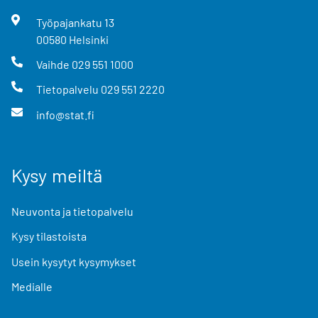
Työpajankatu
13
00580
Helsinki
Vaihde
029 551 1000
Tietopalvelu
029 551 2220
info@stat.fi
Kysy meiltä
Neuvonta ja tietopalvelu
Kysy tilastoista
Usein kysytyt kysymykset
Medialle