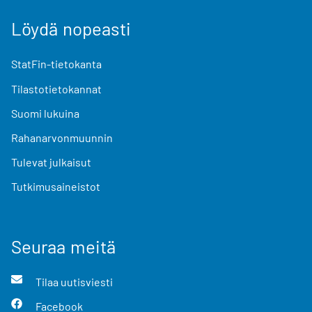
Löydä nopeasti
StatFin-tietokanta
Tilastotietokannat
Suomi lukuina
Rahanarvonmuunnin
Tulevat julkaisut
Tutkimusaineistot
Seuraa meitä
Tilaa uutisviesti
Facebook