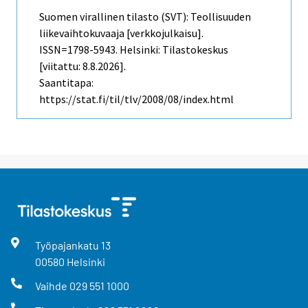
Suomen virallinen tilasto (SVT): Teollisuuden
liikevaihtokuvaaja [verkkojulkaisu].
ISSN=1798-5943. Helsinki: Tilastokeskus
[viitattu: 8.8.2026].
Saantitapa:
https://stat.fi/til/tlv/2008/08/index.html
Työpajankatu
13
00580
Helsinki
Vaihde
029 551 1000