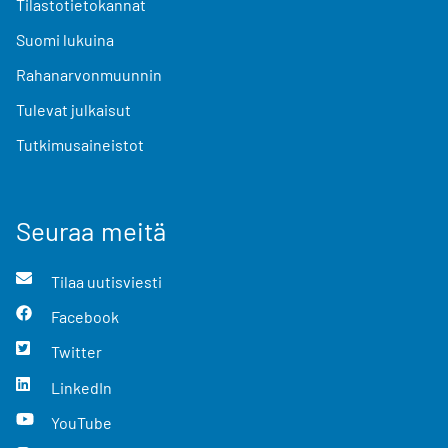
Tilastotietokannat
Suomi lukuina
Rahanarvonmuunnin
Tulevat julkaisut
Tutkimusaineistot
Seuraa meitä
Tilaa uutisviesti
Facebook
Twitter
LinkedIn
YouTube