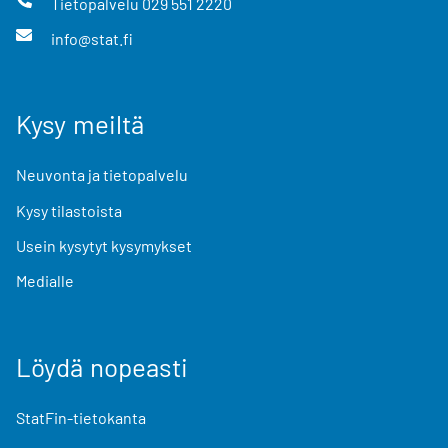
Tietopalvelu
029 551 2220
info@stat.fi
Kysy meiltä
Neuvonta ja tietopalvelu
Kysy tilastoista
Usein kysytyt kysymykset
Medialle
Löydä nopeasti
StatFin-tietokanta