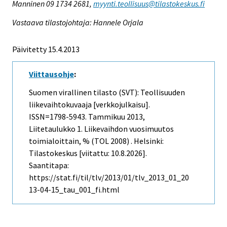
Manninen 09 1734 2681,
myynti.teollisuus@tilastokeskus.fi
Vastaava tilastojohtaja: Hannele Orjala
Päivitetty 15.4.2013
Viittausohje
:
Suomen virallinen tilasto (SVT): Teollisuuden
liikevaihtokuvaaja [verkkojulkaisu].
ISSN=1798-5943.
Tammikuu
2013,
Liitetaulukko 1. Liikevaihdon vuosimuutos
toimialoittain, % (TOL 2008) . Helsinki:
Tilastokeskus [viitattu: 10.8.2026].
Saantitapa:
https://stat.fi/til/tlv/2013/01/tlv_2013_01_20
13-04-15_tau_001_fi.html