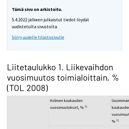
Tämä sivu on arkistoitu.
5.4.2022 jälkeen julkaistut tiedot löydät
uudistetulta sivustolta.
Siirry uudelle tilastosivulle
Liitetaulukko 1. Liikevaihdon
vuosimuutos toimialoittain, %
(TOL 2008)
Kolmen kuukauden
Uusimma
1)
vuosimuutokset, %
kuukaude
vuosimuu
1)
%