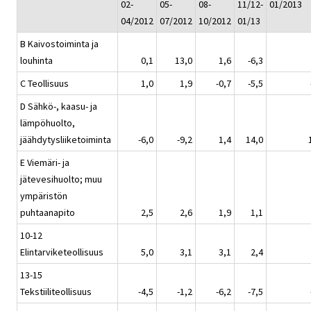
02-
05-
08-
11/12-
01/2013
04/2012
07/2012
10/2012
01/13
B Kaivostoiminta ja
louhinta
0,1
13,0
1,6
-6,3
C Teollisuus
1,0
1,9
-0,7
-5,5
D Sähkö-, kaasu- ja
lämpöhuolto,
jäähdytysliiketoiminta
-6,0
-9,2
1,4
14,0
E Viemäri- ja
jätevesihuolto; muu
ympäristön
puhtaanapito
2,5
2,6
1,9
1,1
10-12
Elintarviketeollisuus
5,0
3,1
3,1
2,4
13-15
Tekstiiliteollisuus
-4,5
-1,2
-6,2
-7,5