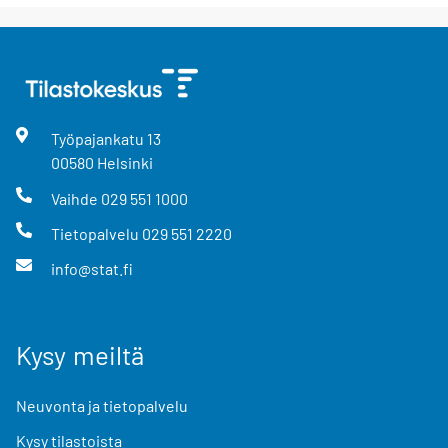
Työpajankatu
13
00580
Helsinki
Vaihde
029 551 1000
Tietopalvelu
029 551 2220
info@stat.fi
Kysy meiltä
Neuvonta ja tietopalvelu
Kysy tilastoista