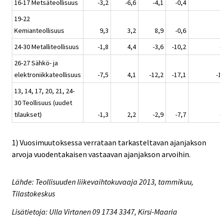
16-17 Metsäteollisuus
-3,2
-6,6
-4,1
-0,4
19-22
Kemianteollisuus
9,3
3,2
8,9
-0,6
24-30 Metalliteollisuus
-1,8
4,4
-3,6
-10,2
26-27 Sähkö- ja
elektroniikkateollisuus
-7,5
4,1
-12,2
-17,1
-
13, 14, 17, 20, 21, 24-
30 Teollisuus (uudet
tilaukset)
-1,3
2,2
-2,9
-7,7
1) Vuosimuutoksessa verrataan tarkasteltavan ajanjakson
arvoja vuodentakaisen vastaavan ajanjakson arvoihin.
Lähde: Teollisuuden liikevaihtokuvaaja 2013, tammikuu,
Tilastokeskus
Lisätietoja: Ulla Virtanen 09 1734 3347, Kirsi-Maaria