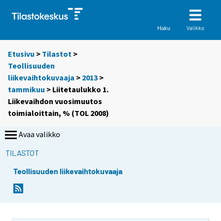
Valikko
Haku
Etusivu
>
Tilastot
>
Teollisuuden
liikevaihtokuvaaja
>
2013
>
tammikuu
> Liitetaulukko 1.
Liikevaihdon vuosimuutos
toimialoittain, % (TOL 2008)
Avaa valikko
TILASTOT
Teollisuuden liikevaihtokuvaaja