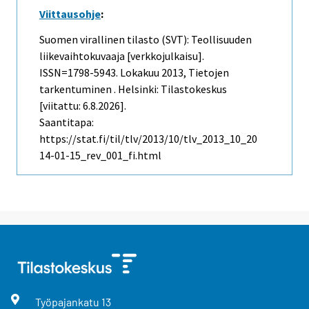
Viittausohje
:
Suomen virallinen tilasto (SVT): Teollisuuden
liikevaihtokuvaaja [verkkojulkaisu].
ISSN=1798-5943.
Lokakuu
2013, Tietojen
tarkentuminen . Helsinki: Tilastokeskus
[viitattu: 6.8.2026].
Saantitapa:
https://stat.fi/til/tlv/2013/10/tlv_2013_10_20
14-01-15_rev_001_fi.html
Työpajankatu
13