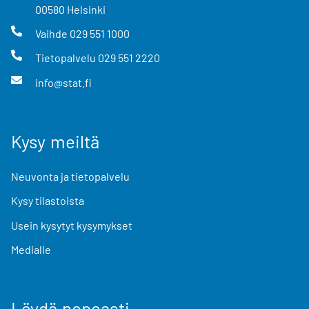
00580
Helsinki
Vaihde
029 551 1000
Tietopalvelu
029 551 2220
info@stat.fi
Kysy meiltä
Neuvonta ja tietopalvelu
Kysy tilastoista
Usein kysytyt kysymykset
Medialle
Löydä nopeasti