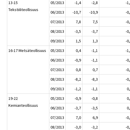
13-15
05/2013
-1,4
-2,8
-1
Tekstiiliteollisuus
06/2013
-10,7
-10,9
-0
07/2013
7,8
7,5
-0
08/2013
-3,5
-3,7
-0
09/2013
1,5
1,3
-0
16-17 Metsäteollisuus
05/2013
0,4
-1,1
-1
06/2013
-0,9
-1,1
-0
07/2013
0,8
0,7
-0
08/2013
-8,2
-8,3
-0
09/2013
-1,2
-1,1
0
19-22
05/2013
-0,9
-0,8
0
Kemianteollisuus
06/2013
-3,7
-3,5
0
07/2013
7,0
6,9
-0
08/2013
-3,0
-3,2
-0