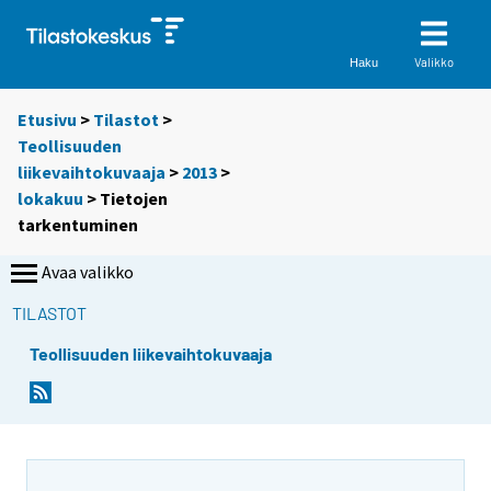
Valikko
Haku
Etusivu
>
Tilastot
>
Teollisuuden
liikevaihtokuvaaja
>
2013
>
lokakuu
> Tietojen
tarkentuminen
Avaa valikko
TILASTOT
Teollisuuden liikevaihtokuvaaja