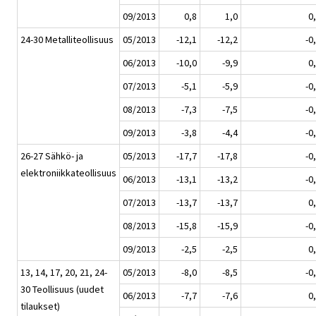
09/2013
0,8
1,0
0
24-30 Metalliteollisuus
05/2013
-12,1
-12,2
-0
06/2013
-10,0
-9,9
0
07/2013
-5,1
-5,9
-0
08/2013
-7,3
-7,5
-0
09/2013
-3,8
-4,4
-0
26-27 Sähkö- ja
05/2013
-17,7
-17,8
-0
elektroniikkateollisuus
06/2013
-13,1
-13,2
-0
07/2013
-13,7
-13,7
0
08/2013
-15,8
-15,9
-0
09/2013
-2,5
-2,5
0
13, 14, 17, 20, 21, 24-
05/2013
-8,0
-8,5
-0
30 Teollisuus (uudet
06/2013
-7,7
-7,6
0
tilaukset)