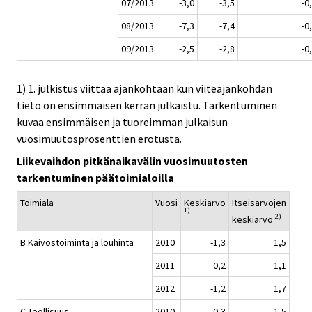
07/2013
-3,0
-3,5
-0
08/2013
-7,3
-7,4
-0
09/2013
-2,5
-2,8
-0
1) 1. julkistus viittaa ajankohtaan kun viiteajankohdan
tieto on ensimmäisen kerran julkaistu. Tarkentuminen
kuvaa ensimmäisen ja tuoreimman julkaisun
vuosimuutosprosenttien erotusta.
Liikevaihdon pitkänaikavälin vuosimuutosten
tarkentuminen päätoimialoilla
Toimiala
Vuosi
Keskiarvo
Itseisarvojen
1)
2)
keskiarvo
B Kaivostoiminta ja louhinta
2010
-1,3
1,5
2011
0,2
1,1
2012
-1,2
1,7
C Teollisuus
2010
-0,3
1,5