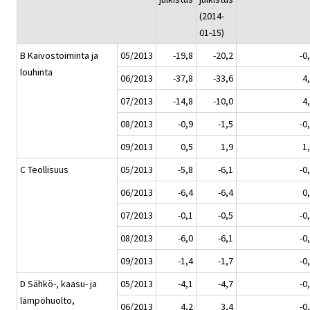
(2014-
01-15)
B Kaivostoiminta ja
05/2013
-19,8
-20,2
-0
louhinta
06/2013
-37,8
-33,6
4
07/2013
-14,8
-10,0
4
08/2013
-0,9
-1,5
-0
09/2013
0,5
1,9
1
C Teollisuus
05/2013
-5,8
-6,1
-0
06/2013
-6,4
-6,4
0
07/2013
-0,1
-0,5
-0
08/2013
-6,0
-6,1
-0
09/2013
-1,4
-1,7
-0
D Sähkö-, kaasu- ja
05/2013
-4,1
-4,7
-0
lämpöhuolto,
06/2013
4,2
3,4
-0