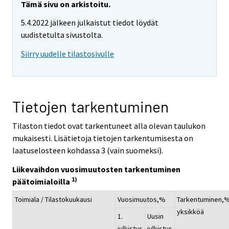
Tämä sivu on arkistoitu.
5.4.2022 jälkeen julkaistut tiedot löydät
uudistetulta sivustolta.
Siirry uudelle tilastosivulle
Tietojen tarkentuminen
Tilaston tiedot ovat tarkentuneet alla olevan taulukon
mukaisesti. Lisätietoja tietojen tarkentumisesta on
laatuselosteen kohdassa 3 (vain suomeksi).
Liikevaihdon vuosimuutosten tarkentuminen
1)
päätoimialoilla
Toimiala / Tilastokuukausi
Vuosimuutos,%
Tarkentuminen,
yksikköä
1.
Uusin
julkistus
julkistus