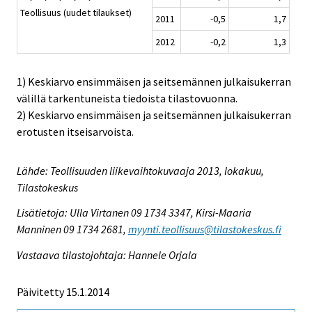
Teollisuus (uudet tilaukset)
2011
-0,5
1,7
2012
-0,2
1,3
1) Keskiarvo ensimmäisen ja seitsemännen julkaisukerran
välillä tarkentuneista tiedoista tilastovuonna.
2) Keskiarvo ensimmäisen ja seitsemännen julkaisukerran
erotusten itseisarvoista.
Lähde: Teollisuuden liikevaihtokuvaaja 2013, lokakuu,
Tilastokeskus
Lisätietoja: Ulla Virtanen 09 1734 3347, Kirsi-Maaria
Manninen 09 1734 2681,
myynti.teollisuus@tilastokeskus.fi
Vastaava tilastojohtaja: Hannele Orjala
Päivitetty 15.1.2014