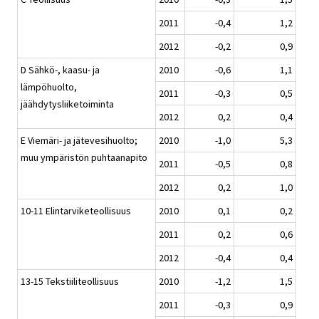
2011
-0,4
1,2
2012
-0,2
0,9
D Sähkö-, kaasu- ja
2010
-0,6
1,1
lämpöhuolto,
2011
-0,3
0,5
jäähdytysliiketoiminta
2012
0,2
0,4
E Viemäri- ja jätevesihuolto;
2010
-1,0
5,3
muu ympäristön puhtaanapito
2011
-0,5
0,8
2012
0,2
1,0
10-11 Elintarviketeollisuus
2010
0,1
0,2
2011
0,2
0,6
2012
-0,4
0,4
13-15 Tekstiiliteollisuus
2010
-1,2
1,5
2011
-0,3
0,9