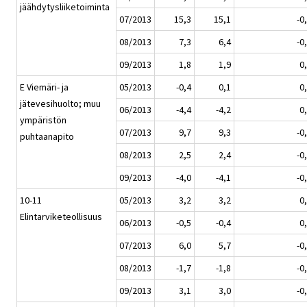
jäähdytysliiketoiminta
07/2013
15,3
15,1
-0
08/2013
7,3
6,4
-0
09/2013
1,8
1,9
0
E Viemäri- ja
05/2013
-0,4
0,1
0
jätevesihuolto; muu
06/2013
-4,4
-4,2
0
ympäristön
07/2013
9,7
9,3
-0
puhtaanapito
08/2013
2,5
2,4
-0
09/2013
-4,0
-4,1
-0
10-11
05/2013
3,2
3,2
0
Elintarviketeollisuus
06/2013
-0,5
-0,4
0
07/2013
6,0
5,7
-0
08/2013
-1,7
-1,8
-0
09/2013
3,1
3,0
-0