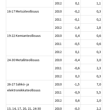
2012
0,1
1,1
16-17 Metsäteollisuus
2010
-0,2
0,3
2011
-0,1
0,2
2012
-1,6
2,8
19-22 Kemianteollisuus
2010
0,4
0,6
2011
-0,5
0,6
2012
0,1
0,3
24-30 Metalliteollisuus
2010
-0,4
3,0
2011
-0,6
2,3
2012
0,3
0,3
26-27 Sähkö- ja
2010
-1,5
7,0
elektroniikkateollisuus
2011
-0,9
5,5
2012
0,6
2,0
13, 14, 17, 20, 21, 24-30
2010
-0,3
2,2