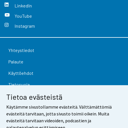
LinkedIn
YouTube
Instagram
Yhteystiedot
Palaute
Käyttöehdot
Tietosuoja
Tietoa evästeistä
Saavutettavuus
Käytämme sivustollamme evästeitä. Välttämättömiä
Tietoa sivustosta
evästeitä tarvitaan, jotta sivusto toimii oikein. Muita
Evästeasetukset
evästeitä tarvitaan videoiden, podcastien ja
palautepalvelun esittämiseen.