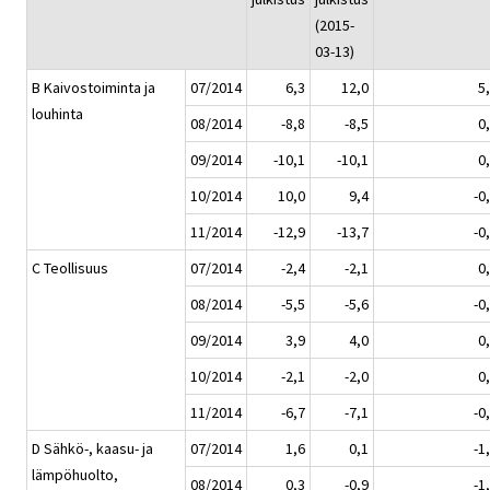
(2015-
03-13)
B Kaivostoiminta ja
07/2014
6,3
12,0
5
louhinta
08/2014
-8,8
-8,5
0
09/2014
-10,1
-10,1
0
10/2014
10,0
9,4
-0
11/2014
-12,9
-13,7
-0
C Teollisuus
07/2014
-2,4
-2,1
0
08/2014
-5,5
-5,6
-0
09/2014
3,9
4,0
0
10/2014
-2,1
-2,0
0
11/2014
-6,7
-7,1
-0
D Sähkö-, kaasu- ja
07/2014
1,6
0,1
-1
lämpöhuolto,
08/2014
0,3
-0,9
-1