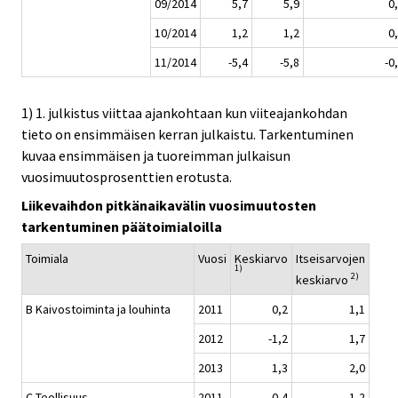
09/2014
5,7
5,9
0
10/2014
1,2
1,2
0
11/2014
-5,4
-5,8
-0
1) 1. julkistus viittaa ajankohtaan kun viiteajankohdan
tieto on ensimmäisen kerran julkaistu. Tarkentuminen
kuvaa ensimmäisen ja tuoreimman julkaisun
vuosimuutosprosenttien erotusta.
Liikevaihdon pitkänaikavälin vuosimuutosten
tarkentuminen päätoimialoilla
Toimiala
Vuosi
Keskiarvo
Itseisarvojen
1)
2)
keskiarvo
B Kaivostoiminta ja louhinta
2011
0,2
1,1
2012
-1,2
1,7
2013
1,3
2,0
C Teollisuus
2011
-0,4
1,2