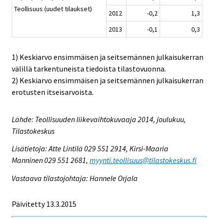
Teollisuus (uudet tilaukset)
2012
-0,2
1,3
2013
-0,1
0,3
1) Keskiarvo ensimmäisen ja seitsemännen julkaisukerran
välillä tarkentuneista tiedoista tilastovuonna.
2) Keskiarvo ensimmäisen ja seitsemännen julkaisukerran
erotusten itseisarvoista.
Lähde: Teollisuuden liikevaihtokuvaaja 2014, joulukuu,
Tilastokeskus
Lisätietoja: Atte Lintilä 029 551 2914, Kirsi-Maaria
Manninen 029 551 2681,
myynti.teollisuus@tilastokeskus.fi
Vastaava tilastojohtaja: Hannele Orjala
Päivitetty 13.3.2015