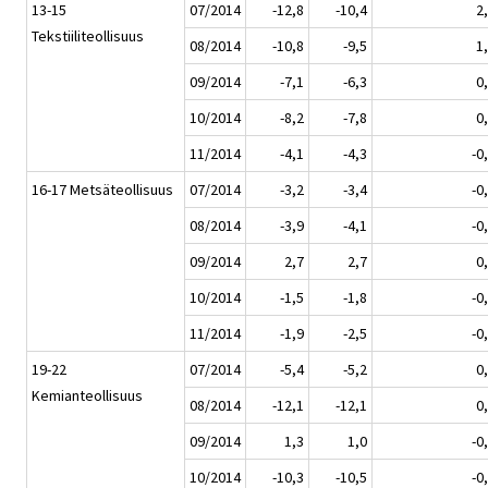
13-15
07/2014
-12,8
-10,4
2
Tekstiiliteollisuus
08/2014
-10,8
-9,5
1
09/2014
-7,1
-6,3
0
10/2014
-8,2
-7,8
0
11/2014
-4,1
-4,3
-0
16-17 Metsäteollisuus
07/2014
-3,2
-3,4
-0
08/2014
-3,9
-4,1
-0
09/2014
2,7
2,7
0
10/2014
-1,5
-1,8
-0
11/2014
-1,9
-2,5
-0
19-22
07/2014
-5,4
-5,2
0
Kemianteollisuus
08/2014
-12,1
-12,1
0
09/2014
1,3
1,0
-0
10/2014
-10,3
-10,5
-0