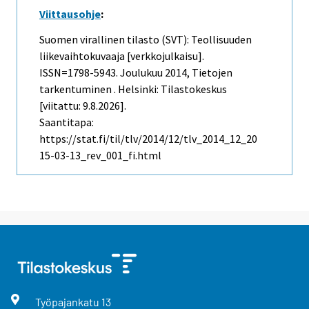
Viittausohje
:
Suomen virallinen tilasto (SVT): Teollisuuden
liikevaihtokuvaaja [verkkojulkaisu].
ISSN=1798-5943.
Joulukuu
2014, Tietojen
tarkentuminen . Helsinki: Tilastokeskus
[viitattu: 9.8.2026].
Saantitapa:
https://stat.fi/til/tlv/2014/12/tlv_2014_12_20
15-03-13_rev_001_fi.html
Työpajankatu
13