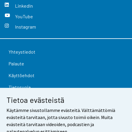
LinkedIn
YouTube
Instagram
Yhteystiedot
Palaute
Käyttöehdot
Tietosuoja
Tietoa evästeistä
Saavutettavuus
Käytämme sivustollamme evästeitä. Välttämättömiä
Tietoa sivustosta
evästeitä tarvitaan, jotta sivusto toimii oikein. Muita
Evästeasetukset
evästeitä tarvitaan videoiden, podcastien ja
palautepalvelun esittämiseen.