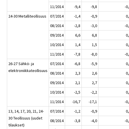
11/2014
-9,4
-9,8
-0
24-30 Metalliteollisuus
07/2014
-1,4
-0,9
0
08/2014
-2,8
-3,0
-0
09/2014
6,6
6,8
0
10/2014
1,4
1,5
0
11/2014
-7,8
-8,0
-0
26-27 Sähkö- ja
07/2014
-6,8
-5,9
0
elektroniikkateollisuus
08/2014
2,3
2,6
0
09/2014
2,1
2,7
0
10/2014
-2,5
-2,2
0
11/2014
-16,7
-17,1
-0
13, 14, 17, 20, 21, 24-
07/2014
-1,2
-0,9
0
30 Teollisuus (uudet
08/2014
-3,8
-4,0
-0
tilaukset)