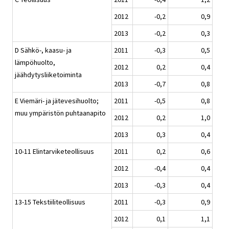
2012
-0,2
0,9
2013
-0,2
0,3
D Sähkö-, kaasu- ja
2011
-0,3
0,5
lämpöhuolto,
2012
0,2
0,4
jäähdytysliiketoiminta
2013
-0,7
0,8
E Viemäri- ja jätevesihuolto;
2011
-0,5
0,8
muu ympäristön puhtaanapito
2012
0,2
1,0
2013
0,3
0,4
10-11 Elintarviketeollisuus
2011
0,2
0,6
2012
-0,4
0,4
2013
-0,3
0,4
13-15 Tekstiiliteollisuus
2011
-0,3
0,9
2012
0,1
1,1