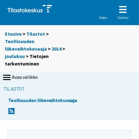
Valikko
Haku
Etusivu
>
Tilastot
>
Teollisuuden
liikevaihtokuvaaja
>
2014
>
joulukuu
> Tietojen
tarkentuminen
Avaa valikko
TILASTOT
Teollisuuden liikevaihtokuvaaja