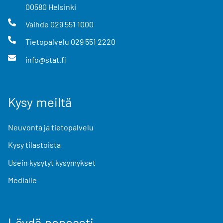
00580
Helsinki
Vaihde
029 551 1000
Tietopalvelu
029 551 2220
info@stat.fi
Kysy meiltä
Neuvonta ja tietopalvelu
Kysy tilastoista
Usein kysytyt kysymykset
Medialle
Löydä nopeasti