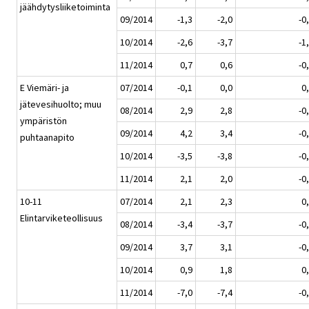
jäähdytysliiketoiminta
09/2014
-1,3
-2,0
-0
10/2014
-2,6
-3,7
-1
11/2014
0,7
0,6
-0
E Viemäri- ja
07/2014
-0,1
0,0
0
jätevesihuolto; muu
08/2014
2,9
2,8
-0
ympäristön
09/2014
4,2
3,4
-0
puhtaanapito
10/2014
-3,5
-3,8
-0
11/2014
2,1
2,0
-0
10-11
07/2014
2,1
2,3
0
Elintarviketeollisuus
08/2014
-3,4
-3,7
-0
09/2014
3,7
3,1
-0
10/2014
0,9
1,8
0
11/2014
-7,0
-7,4
-0