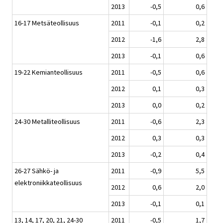
2013
-0,5
0,6
16-17 Metsäteollisuus
2011
-0,1
0,2
2012
-1,6
2,8
2013
-0,1
0,6
19-22 Kemianteollisuus
2011
-0,5
0,6
2012
0,1
0,3
2013
0,0
0,2
24-30 Metalliteollisuus
2011
-0,6
2,3
2012
0,3
0,3
2013
-0,2
0,4
26-27 Sähkö- ja
2011
-0,9
5,5
elektroniikkateollisuus
2012
0,6
2,0
2013
-0,1
0,1
13, 14, 17, 20, 21, 24-30
2011
-0,5
1,7