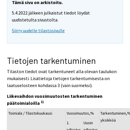
Tämä sivu on arkistoitu.
5.4.2022 jälkeen julkaistut tiedot löydät
uudistetulta sivustolta.
Siirry uudelle tilastosivulle
Tietojen tarkentuminen
Tilaston tiedot ovat tarkentuneet alla olevan taulukon
mukaisesti. Lisätietoja tietojen tarkentumisesta on
laatuselosteen kohdassa 3 (vain suomeksi).
Liikevaihdon vuosimuutosten tarkentuminen
1)
päätoimialoilla
Toimiala / Tilastokuukausi
Vuosimuutos,%
Tarkentuminen,
yksikköä
1.
Uusin
julkistus
julkistus