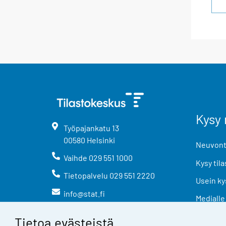
Kysy 
Työpajankatu
13
00580
Helsinki
Neuvonta
Vaihde
029 551 1000
Kysy tila
Tietopalvelu
029 551 2220
Usein ky
info@stat.fi
Medialle
Tietoa evästeistä