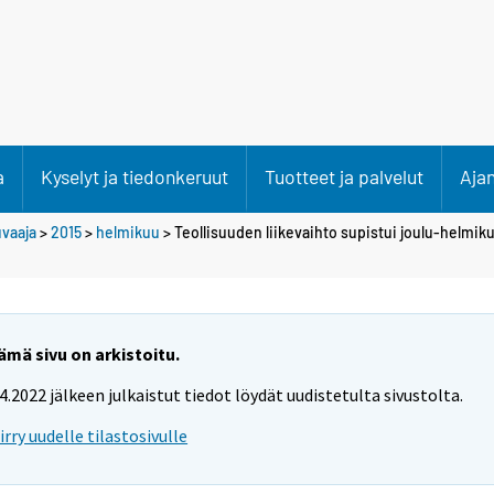
a
Kyselyt ja tiedonkeruut
Tuotteet ja palvelut
Aja
uvaaja
>
2015
>
helmikuu
> Teollisuuden liikevaihto supistui joulu-helmik
ämä sivu on arkistoitu.
.4.2022 jälkeen julkaistut tiedot löydät uudistetulta sivustolta.
iirry uudelle tilastosivulle