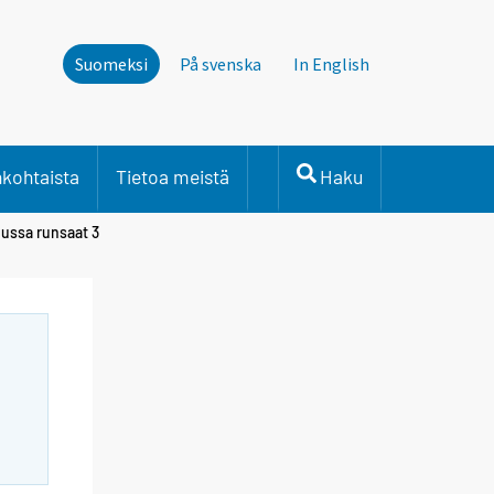
Suomeksi
På svenska
In English
nkohtaista
Tietoa meistä
Haku
uussa runsaat 3