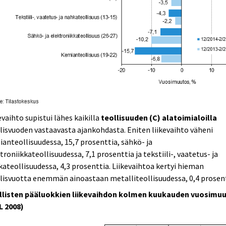
evaihto supistui lähes kaikilla
teollisuuden (C) alatoimialoilla
lisvuoden vastaavasta ajankohdasta. Eniten liikevaihto väheni
anteollisuudessa, 15,7 prosenttia, sähkö- ja
troniikkateollisuudessa, 7,1 prosenttia ja tekstiili-, vaatetus- ja
ateollisuudessa, 4,3 prosenttia. Liikevaihtoa kertyi hieman
lisvuotta enemmän ainoastaan metalliteollisuudessa, 0,4 prosent
llisten pääluokkien liikevaihdon kolmen kuukauden vuosimu
L 2008)