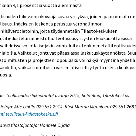
ialan 4,1 prosenttia vuotta aiemmasta.
lisuuden liikevaihtokuvaaja kuvaa yrityksiä, joiden päätoimiala on
lisuus. Indeksien laskenta perustuu verohallinnon
nlisäverotietoihin, joita täydennetään Tilastokeskuksen
titiedustelun aineistolla. Teollisuusyritysten kuukausittaisissa
evaihdoissa voi olla isojakin vaihteluita etenkin metalliteollisuude
ialoilla. Vaihtelut johtuvat pääasiassa laskutuskäytännöistä. Suu
toimitusten ja projektien loppulasku voi näkyä myyntinä yhdellä
audella, vaikka toimitusta varten olisi tehty työtä useita kuukaus
vuosia.
e: Teollisuuden liikevaihtokuvaaja 2015, helmikuu, Tilastokeskus
tietoja: Atte Lintilä 029 551 2914, Kirsi-Maaria Manninen 029 551 2681
ti.teollisuus@tilastokeskus.fi
aava tilastojohtaja: Hannele Orjala