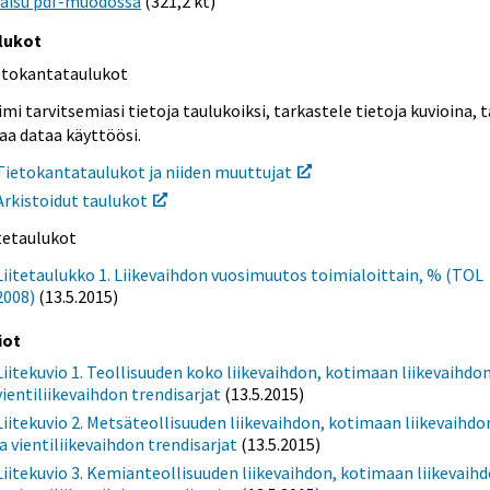
kaisu pdf-muodossa
(321,2 kt)
lukot
etokantataulukot
mi tarvitsemiasi tietoja taulukoiksi, tarkastele tietoja kuvioina, t
aa dataa käyttöösi.
Tietokantataulukot ja niiden muuttujat
Arkistoidut taulukot
itetaulukot
Liitetaulukko 1. Liikevaihdon vuosimuutos toimialoittain, % (TOL
2008)
(13.5.2015)
iot
Liitekuvio 1. Teollisuuden koko liikevaihdon, kotimaan liikevaihdon
vientiliikevaihdon trendisarjat
(13.5.2015)
Liitekuvio 2. Metsäteollisuuden liikevaihdon, kotimaan liikevaihdo
ja vientiliikevaihdon trendisarjat
(13.5.2015)
Liitekuvio 3. Kemianteollisuuden liikevaihdon, kotimaan liikevaih