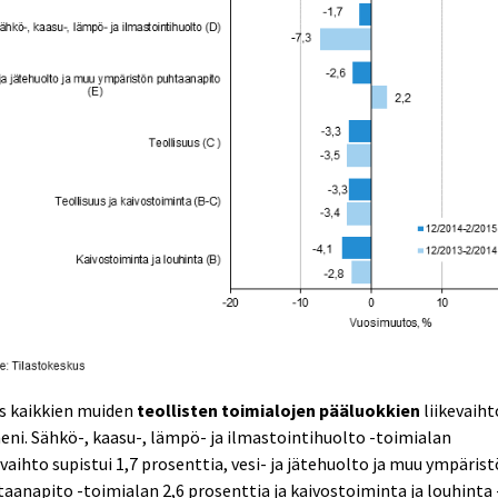
s kaikkien muiden
teollisten toimialojen pääluokkien
liikevaiht
eni. Sähkö-, kaasu-, lämpö- ja ilmastointihuolto -toimialan
evaihto supistui 1,7 prosenttia, vesi- ja jätehuolto ja muu ympäris
aanapito -toimialan 2,6 prosenttia ja kaivostoiminta ja louhinta 