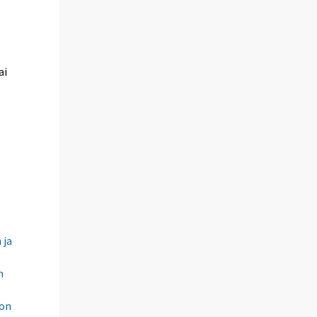
ai
 ja
n
don