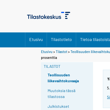
Etusivu
Tilastotieto
Tietoa tilastoist
Etusivu
>
Tilastot
>
Teollisuuden liikevaihtok
Y
Y
prosenttia
o
o
u
u
TILASTOT
a
a
r
r
Teollisuuden
e
e
T
liikevaihtokuvaaja
m
m
5
o
o
Muutoksia tässä
v
v
tilastossa
S
i
i
n
n
Julkistukset
g
g