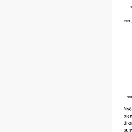
Myö
pien
liik
puht