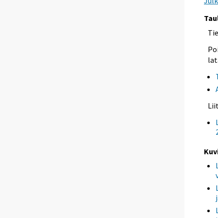
Jul
Tau
Ti
Poi
lat
Li
Kuv