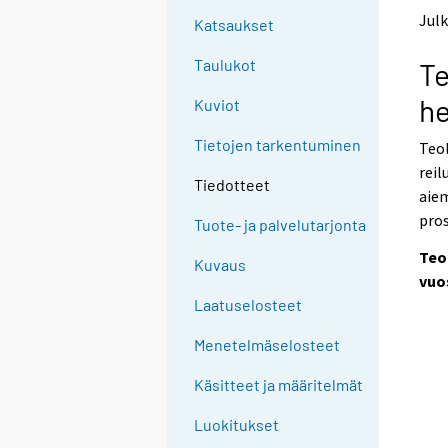
t
t
Julk
Katsaukset
o
o
a
a
Taulukot
Te
n
n
o
o
he
Kuviot
t
t
h
h
Tietojen tarkentuminen
Teol
e
e
reil
r
r
Tiedotteet
s
s
aiem
e
e
pro
Tuote- ja palvelutarjonta
r
r
v
v
Teo
Kuvaus
i
i
vuo
c
c
Laatuselosteet
e
e
.
.
Menetelmäselosteet
Käsitteet ja määritelmät
Luokitukset