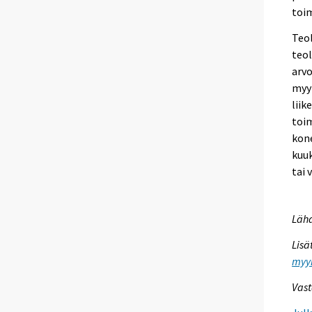
toim
Teol
teol
arvo
myyn
liik
toim
kone
kuuk
tai 
Lähd
Lisä
myyn
Vast