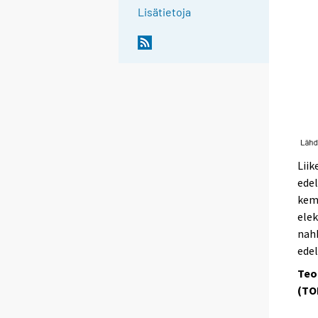
Lisätietoja
Liik
edel
kemi
elek
nahk
edel
Teo
(TO