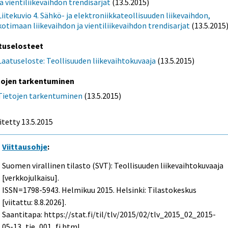
ja vientiliikevaihdon trendisarjat
(13.5.2015)
Liitekuvio 4. Sähkö- ja elektroniikkateollisuuden liikevaihdon,
kotimaan liikevaihdon ja vientiliikevaihdon trendisarjat
(13.5.2015
tuselosteet
Laatuseloste: Teollisuuden liikevaihtokuvaaja
(13.5.2015)
tojen tarkentuminen
Tietojen tarkentuminen
(13.5.2015)
itetty 13.5.2015
Viittausohje
:
Suomen virallinen tilasto (SVT): Teollisuuden liikevaihtokuvaaja
[verkkojulkaisu].
ISSN=1798-5943.
Helmikuu
2015. Helsinki: Tilastokeskus
[viitattu: 8.8.2026].
Saantitapa: https://stat.fi/til/tlv/2015/02/tlv_2015_02_2015-
05-13_tie_001_fi.html