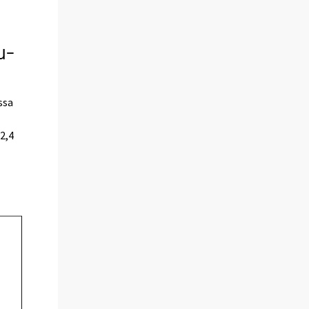
u-
ssa
2,4