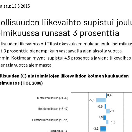
aistu: 13.5.2015
ollisuuden liikevaihto supistui joul
lmikuussa runsaat 3 prosenttia
lisuuden liikevaihto oli Tilastokeskuksen mukaan joulu-helmikuu
ut 3 prosenttia pienempi kuin vastaavalla ajanjaksolla vuotta
min. Kotimaan myynti supistui 4,5 prosenttia ja vientiliikevaihto 
senttia vuotta aiemmasta.
llisuuden (C) alatoimialojen liikevaihdon kolmen kuukauden
simuutos (TOL 2008)