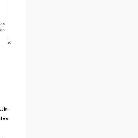
tia.
utos