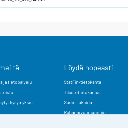
meiltä
Löydä nopeasti
 ja tietopalvelu
StatFin-tietokanta
stoista
Tilastotietokannat
sytyt kysymykset
Suomi lukuina
Rahanarvonmuunnin
Tulevat julkaisut