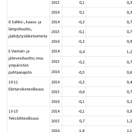
2015
0,1
0,3
2016
0,1
0,3
D Sähkö-, kaasu- ja
2014
-0,3
0,7
lämpöhuolto,
2015
-0,1
0,7
jäähdytysliiketoiminta
2016
-0,3
0,9
E Viemäri- ja
2014
0,4
1,2
jätevesihuolto; muu
2015
-0,2
0,7
ympäristön
2016
puhtaanapito
-0,5
0,6
10-11
2014
-0,3
0,4
Elintarviketeollisuus
2015
-0,6
0,7
2016
-0,1
0,2
13-15
2014
-0,1
0,9
Tekstiiliteollisuus
2015
0,7
1,2
2016
-1,8
2,1