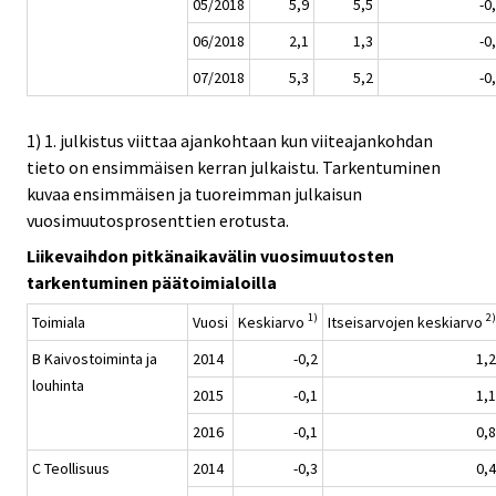
05/2018
5,9
5,5
-0
06/2018
2,1
1,3
-0
07/2018
5,3
5,2
-0
1) 1. julkistus viittaa ajankohtaan kun viiteajankohdan
tieto on ensimmäisen kerran julkaistu. Tarkentuminen
kuvaa ensimmäisen ja tuoreimman julkaisun
vuosimuutosprosenttien erotusta.
Liikevaihdon pitkänaikavälin vuosimuutosten
tarkentuminen päätoimialoilla
1)
2)
Toimiala
Vuosi
Keskiarvo
Itseisarvojen keskiarvo
B Kaivostoiminta ja
2014
-0,2
1,2
louhinta
2015
-0,1
1,1
2016
-0,1
0,8
C Teollisuus
2014
-0,3
0,4