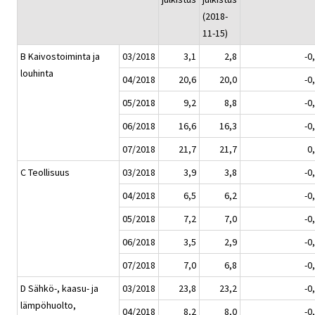
(2018-
11-15)
B Kaivostoiminta ja
03/2018
3,1
2,8
-0
louhinta
04/2018
20,6
20,0
-0
05/2018
9,2
8,8
-0
06/2018
16,6
16,3
-0
07/2018
21,7
21,7
0
C Teollisuus
03/2018
3,9
3,8
-0
04/2018
6,5
6,2
-0
05/2018
7,2
7,0
-0
06/2018
3,5
2,9
-0
07/2018
7,0
6,8
-0
D Sähkö-, kaasu- ja
03/2018
23,8
23,2
-0
lämpöhuolto,
04/2018
8,2
8,0
-0