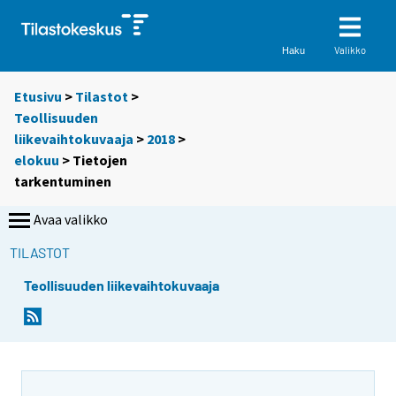
Valikko
Haku
Etusivu
>
Tilastot
>
Teollisuuden
liikevaihtokuvaaja
>
2018
>
elokuu
> Tietojen
tarkentuminen
Avaa valikko
TILASTOT
Teollisuuden liikevaihtokuvaaja