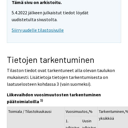
Tämä sivu on arkistoitu.
5.4.2022 jälkeen julkaistut tiedot löydät
uudistetulta sivustolta.
Siirry uudelle tilastosivulle
Tietojen tarkentuminen
Tilaston tiedot ovat tarkentuneet alla olevan taulukon
mukaisesti. Lisätietoja tietojen tarkentumisesta on
laatuselosteen kohdassa 3 (vain suomeksi).
Liikevaihdon vuosimuutosten tarkentuminen
1)
päätoimialoilla
Toimiala / Tilastokuukausi
Vuosimuutos,%
Tarkentuminen,
yksikköä
1.
Uusin
julkistus
julkistus