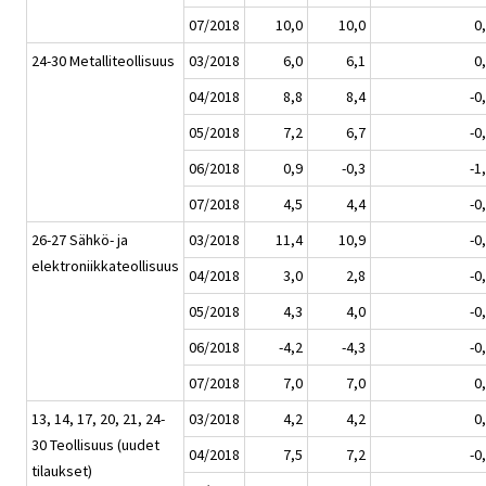
07/2018
10,0
10,0
0
24-30 Metalliteollisuus
03/2018
6,0
6,1
0
04/2018
8,8
8,4
-0
05/2018
7,2
6,7
-0
06/2018
0,9
-0,3
-1
07/2018
4,5
4,4
-0
26-27 Sähkö- ja
03/2018
11,4
10,9
-0
elektroniikkateollisuus
04/2018
3,0
2,8
-0
05/2018
4,3
4,0
-0
06/2018
-4,2
-4,3
-0
07/2018
7,0
7,0
0
13, 14, 17, 20, 21, 24-
03/2018
4,2
4,2
0
30 Teollisuus (uudet
04/2018
7,5
7,2
-0
tilaukset)