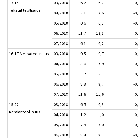
13-15
03/2018
-6,2
-6,2
0
Tekstiiliteollisuus
04/2018
13,1
12,6
-0
05/2018
0,6
0,5
-0
06/2018
-11,7
-12,1
-0
07/2018
-6,1
-6,2
-0
16-17 Metsäteollisuus
03/2018
-0,5
-0,7
-0
04/2018
8,0
7,9
-0
05/2018
5,2
5,2
0
06/2018
8,8
8,7
-0
07/2018
11,6
11,6
0
19-22
03/2018
6,5
6,3
-0
Kemianteollisuus
04/2018
1,2
1,0
-0
05/2018
12,9
13,0
0
06/2018
8,4
8,3
-0