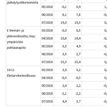
jäähdytysliiketoiminta
05/2018
-0,1
0,9
1
06/2018
8,1
7,8
-0
07/2018
19,3
19,3
0
E Viemäri- ja
03/2018
-0,3
0,5
0
jätevesihuolto; muu
04/2018
10,8
10,4
-0
ympäristön
05/2018
5,5
4,9
-0
puhtaanapito
06/2018
3,5
2,7
-0
07/2018
15,3
15,4
0
10-11
03/2018
3,0
3,2
0
Elintarviketeollisuus
04/2018
-0,3
-0,3
0
05/2018
2,4
2,2
-0
06/2018
-2,1
-2,2
-0
07/2018
4,4
3,7
-0