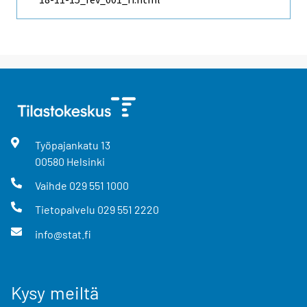
Työpajankatu
13
00580
Helsinki
Vaihde
029 551 1000
Tietopalvelu
029 551 2220
info@stat.fi
Kysy meiltä