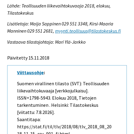
Lähde: Teollisuuden liikevaihtokuvaaja 2018, elokuu,
Tilastokeskus
Lisätietoja: Maija Sappinen 029 551 3348, Kirsi-Maaria
Manninen 029 551 2681,
myynti.teollisuus@tilastokeskus.fi
Vastaava tilastojohtaja: Mari Ylä-Jarkko
Päivitetty 15.11.2018
Viittausohje
:
Suomen virallinen tilasto (SVT): Teollisuuden
liikevaihtokuvaaja [verkkojulkaisu].
ISSN=1798-5943.
Elokuu
2018, Tietojen
tarkentuminen . Helsinki: Tilastokeskus
[viitattu: 7.8.2026].
Saantitapa:
https://stat.fi/til/tlv/2018/08/tlv_2018_08_20
18-11-15_rev_001_fi.html