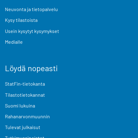
Neuvonta ja tietopalvelu
Kysy tilastoista
Usein kysytyt kysymykset
Medialle
Löydä nopeasti
StatFin-tietokanta
Tilastotietokannat
Suomi lukuina
Rahanarvonmuunnin
Tulevat julkaisut
Tutkimusaineistot