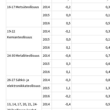
16-17 Metsäteollisuus
2014
-0,2
0,3
2015
0,0
0,1
2016
0,5
0,5
19-22
2014
-0,1
0,3
Kemianteollisuus
2015
0,0
0,1
2016
0,1
0,4
24-30 Metalliteollisuus
2014
-0,6
0,7
2015
0,3
0,6
2016
0,1
0,4
26-27 Sähkö- ja
2014
-0,3
0,8
elektroniikkateollisuus
2015
1,1
1,3
2016
-0,2
0,3
13, 14, 17, 20, 21, 24-
2014
-0,4
0,5
30 Teollisuus (uudet