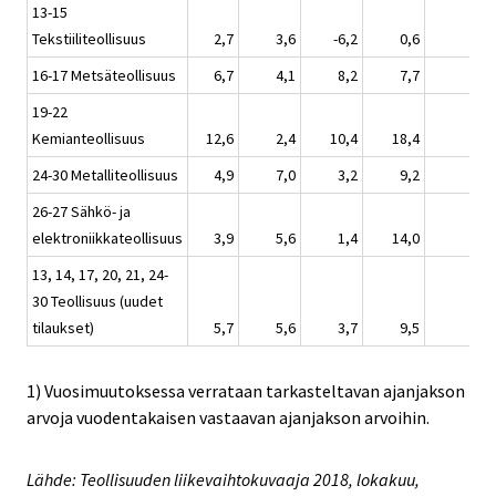
13-15
Tekstiiliteollisuus
2,7
3,6
-6,2
0,6
16-17 Metsäteollisuus
6,7
4,1
8,2
7,7
19-22
Kemianteollisuus
12,6
2,4
10,4
18,4
24-30 Metalliteollisuus
4,9
7,0
3,2
9,2
26-27 Sähkö- ja
elektroniikkateollisuus
3,9
5,6
1,4
14,0
13, 14, 17, 20, 21, 24-
30 Teollisuus (uudet
tilaukset)
5,7
5,6
3,7
9,5
1) Vuosimuutoksessa verrataan tarkasteltavan ajanjakson
arvoja vuodentakaisen vastaavan ajanjakson arvoihin.
Lähde: Teollisuuden liikevaihtokuvaaja 2018, lokakuu,