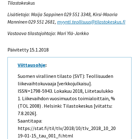
Tilastokeskus
Lisätietoja: Maija Sappinen 029 551 3348, Kirsi-Maaria
Manninen 029 551 2681,
myynti.teollisuus@tilastokeskus.fi
Vastaava tilastojohtaja: Mari Ylä-Jarkko
Päivitetty 15.1.2018
Viittausohje
:
Suomen virallinen tilasto (SVT): Teollisuuden
liikevaihtokuvaaja [verkkojulkaisu].
ISSN=1798-5943.
Lokakuu
2018, Liitetaulukko
1. Liikevaihdon vuosimuutos toimialoittain, %
(TOL 2008) . Helsinki: Tilastokeskus [viitattu:
7.8.2026].
Saantitapa:
https://stat.fi/til/tlv/2018/10/tlv_2018_10_20
19-01-15_tau_001_fi.html