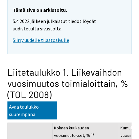
Tämä sivu on arkistoitu.
5.4.2022 jälkeen julkaistut tiedot löydät
uudistetulta sivustolta.
Siirry uudelle tilastosivulle
Liitetaulukko 1. Liikevaihdon
vuosimuutos toimialoittain, %
(TOL 2008)
Avaa taulukko
suurempana
Kolmen kuukauden
Kumulatii
1)
vuosimuutokset, %
vuosimuu