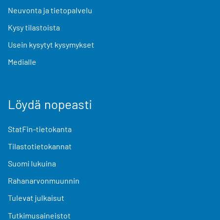
Neuvonta ja tietopalvelu
Kysy tilastoista
Usein kysytyt kysymykset
Medialle
Löydä nopeasti
StatFin-tietokanta
Tilastotietokannat
Suomi lukuina
Rahanarvonmuunnin
Tulevat julkaisut
Tutkimusaineistot