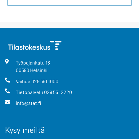
Työpajankatu
13
00580
Helsinki
Vaihde
029 551 1000
Tietopalvelu
029 551 2220
info@stat.fi
Kysy meiltä