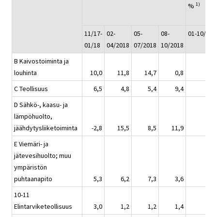
1)
%
11/17-
02-
05-
08-
01-10/201
01/18
04/2018
07/2018
10/2018
B Kaivostoiminta ja
louhinta
10,0
11,8
14,7
0,8
C Teollisuus
6,5
4,8
5,4
9,4
D Sähkö-, kaasu- ja
lämpöhuolto,
jäähdytysliiketoiminta
-2,8
15,5
8,5
11,9
E Viemäri- ja
jätevesihuolto; muu
ympäristön
puhtaanapito
5,3
6,2
7,3
3,6
10-11
Elintarviketeollisuus
3,0
1,2
1,2
1,4