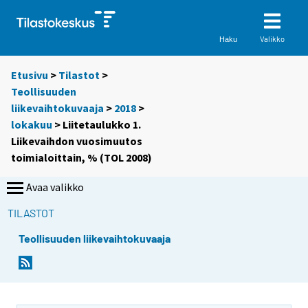
Valikko
Haku
Etusivu
>
Tilastot
>
Teollisuuden
liikevaihtokuvaaja
>
2018
>
lokakuu
> Liitetaulukko 1.
Liikevaihdon vuosimuutos
toimialoittain, % (TOL 2008)
Avaa valikko
TILASTOT
Teollisuuden liikevaihtokuvaaja