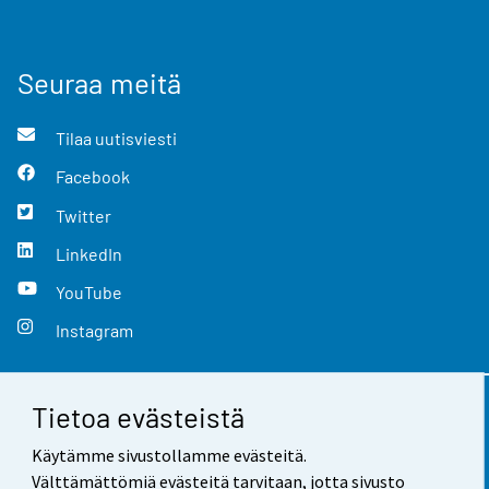
Seuraa meitä
Tilaa uutisviesti
Facebook
Twitter
LinkedIn
YouTube
Instagram
Tietoa evästeistä
Yhteystiedot
Käytämme sivustollamme evästeitä.
Palaute
Välttämättömiä evästeitä tarvitaan, jotta sivusto