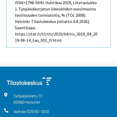
ISSN=1798-5943.
Huhtikuu
2019, Liitetaulukko
1. Työpäiväkorjatun liikevaihdon vuosimuutos
teollisuuden toimialoilla, % (TOL 2008) .
Helsinki: Tilastokeskus [viitattu: 6.8.2026].
Saantitapa:
https://stat.fi/til/tlv/2019/04/tlv_2019_04_20
19-06-14_tau_001_fi.html
Työpajankatu
13
00580
Helsinki
Vaihde
029 551 1000