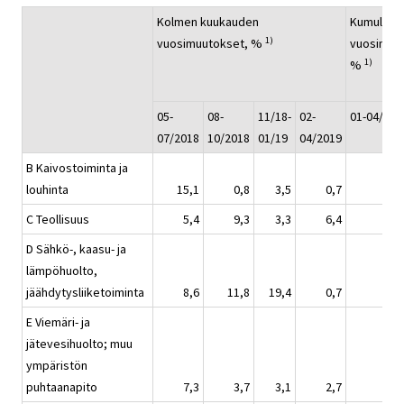
Kolmen kuukauden
Kumulatii
1)
vuosimuutokset, %
vuosimuu
1)
%
05-
08-
11/18-
02-
01-04/201
07/2018
10/2018
01/19
04/2019
B Kaivostoiminta ja
louhinta
15,1
0,8
3,5
0,7
C Teollisuus
5,4
9,3
3,3
6,4
D Sähkö-, kaasu- ja
lämpöhuolto,
jäähdytysliiketoiminta
8,6
11,8
19,4
0,7
E Viemäri- ja
jätevesihuolto; muu
ympäristön
puhtaanapito
7,3
3,7
3,1
2,7