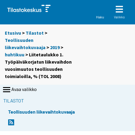
Valikko
Haku
Etusivu
>
Tilastot
>
Teollisuuden
liikevaihtokuvaaja
>
2019
>
huhtikuu
> Liitetaulukko 1.
Työpäiväkorjatun liikevaihdon
vuosimuutos teollisuuden
toimialoilla, % (TOL 2008)
Avaa valikko
TILASTOT
Teollisuuden liikevaihtokuvaaja