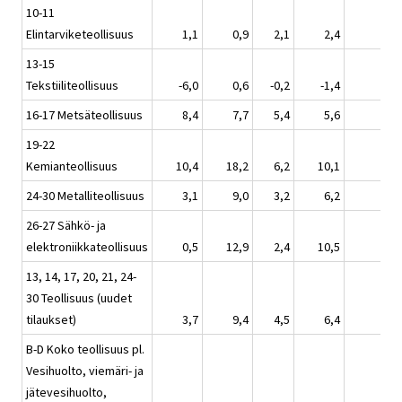
10-11
Elintarviketeollisuus
1,1
0,9
2,1
2,4
13-15
Tekstiiliteollisuus
-6,0
0,6
-0,2
-1,4
16-17 Metsäteollisuus
8,4
7,7
5,4
5,6
19-22
Kemianteollisuus
10,4
18,2
6,2
10,1
24-30 Metalliteollisuus
3,1
9,0
3,2
6,2
26-27 Sähkö- ja
elektroniikkateollisuus
0,5
12,9
2,4
10,5
13, 14, 17, 20, 21, 24-
30 Teollisuus (uudet
tilaukset)
3,7
9,4
4,5
6,4
B-D Koko teollisuus pl.
Vesihuolto, viemäri- ja
jätevesihuolto,