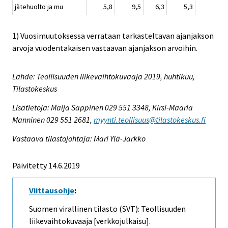
jätehuolto ja mu
5,8
9,5
6,3
5,3
1) Vuosimuutoksessa verrataan tarkasteltavan ajanjakson
arvoja vuodentakaisen vastaavan ajanjakson arvoihin.
Lähde: Teollisuuden liikevaihtokuvaaja 2019, huhtikuu,
Tilastokeskus
Lisätietoja: Maija Sappinen 029 551 3348, Kirsi-Maaria
Manninen 029 551 2681,
myynti.teollisuus@tilastokeskus.fi
Vastaava tilastojohtaja: Mari Ylä-Jarkko
Päivitetty 14.6.2019
Viittausohje
:
Suomen virallinen tilasto (SVT): Teollisuuden
liikevaihtokuvaaja [verkkojulkaisu].