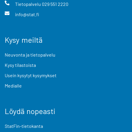
Tietopalvelu
029 551 2220
info@stat.fi
Kysy meiltä
Neuvonta ja tietopalvelu
Kysy tilastoista
Usein kysytyt kysymykset
Medialle
Löydä nopeasti
StatFin-tietokanta