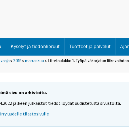
a
Kyselyt ja tiedonkeruut
Tuotteet ja palvelut
Aja
uvaaja
>
2019
>
marraskuu
> Liitetaulukko 1. Työpäiväkorjatun liikevaihd
ämä sivu on arkistoitu.
.4.2022 jälkeen julkaistut tiedot löydät uudistetulta sivustolta.
iirry uudelle tilastosivulle