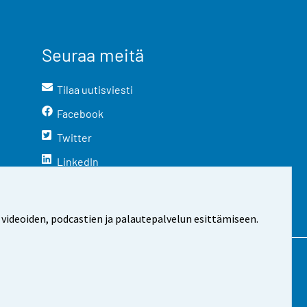
Seuraa meitä
Tilaa uutisviesti
Facebook
Twitter
LinkedIn
YouTube
Instagram
 videoiden, podcastien ja palautepalvelun esittämiseen.
stosta
Evästeasetukset