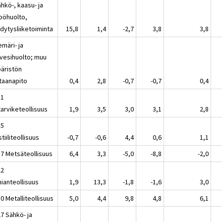
hkö-, kaasu- ja
pöhuolto,
dytysliiketoiminta
15,8
1,4
-2,7
3,8
3,8
emäri- ja
evesihuolto; muu
äristön
taanapito
0,4
2,8
-0,7
-0,7
0,4
11
tarviketeollisuus
1,9
3,5
3,0
3,1
2,8
15
tiiliteollisuus
-0,7
-0,6
4,4
0,6
1,1
17 Metsäteollisuus
6,4
3,3
-5,0
-8,8
-2,0
22
ianteollisuus
1,9
13,3
-1,8
-1,6
3,0
0 Metalliteollisuus
5,0
4,4
9,8
4,8
6,1
7 Sähkö- ja