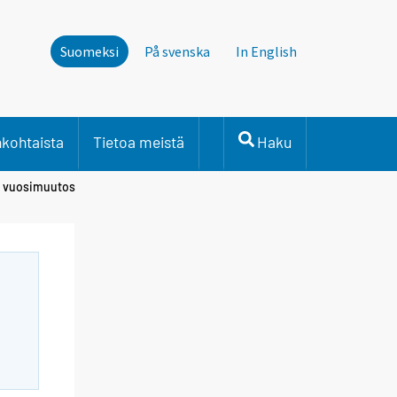
Suomeksi
På svenska
In English
nkohtaista
Tietoa meistä
Haku
on vuosimuutos