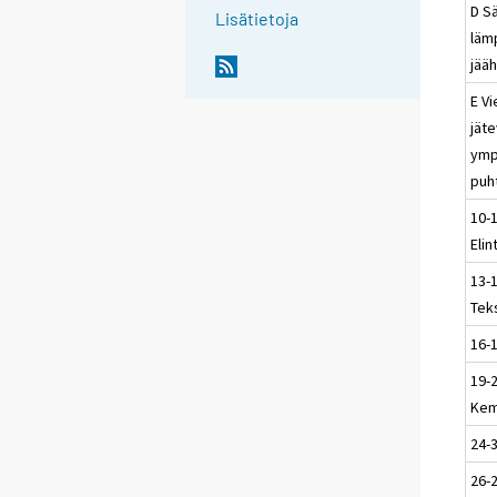
D Sä
Lisätietoja
läm
jääh
E Vi
jät
ymp
puh
10-
Elin
13-
Teks
16-
19-
Kem
24-3
26-2