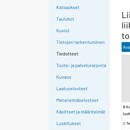
Katsaukset
Li
Taulukot
li
Kuviot
to
Tietojen tarkentuminen
Ava
Tiedotteet
Tuote- ja palvelutarjonta
Kuvaus
Laatuselosteet
Menetelmäselosteet
B Ka
Käsitteet ja määritelmät
louh
Luokitukset
C Te