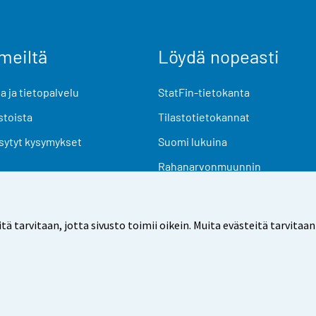
meiltä
Löydä nopeasti
 ja tietopalvelu
StatFin-tietokanta
stoista
Tilastotietokannat
sytyt kysymykset
Suomi lukuina
Rahanarvonmuunnin
Tulevat julkaisut
Tutkimusaineistot
arvitaan, jotta sivusto toimii oikein. Muita evästeitä tarvitaan
Käyttöehdot
Tietosuoja
Saavutettavuus
Tietoa sivu