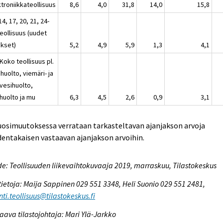
troniikkateollisuus
8,6
4,0
31,8
14,0
15,8
14, 17, 20, 21, 24-
eollisuus (uudet
ukset)
5,2
4,9
5,9
1,3
4,1
Koko teollisuus pl.
huolto, viemäri- ja
evesihuolto,
huolto ja mu
6,3
4,5
2,6
0,9
3,1
uosimuutoksessa verrataan tarkasteltavan ajanjakson arvoja
entakaisen vastaavan ajanjakson arvoihin.
e: Teollisuuden liikevaihtokuvaaja 2019, marraskuu, Tilastokeskus
tietoja: Maija Sappinen 029 551 3348, Heli Suonio 029 551 2481,
ti.teollisuus@tilastokeskus.fi
aava tilastojohtaja: Mari Ylä-Jarkko