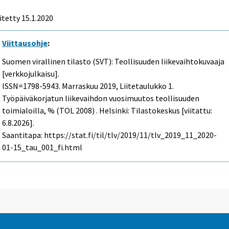
itetty 15.1.2020
Viittausohje
:
Suomen virallinen tilasto (SVT): Teollisuuden liikevaihtokuvaaja
[verkkojulkaisu].
ISSN=1798-5943.
Marraskuu
2019, Liitetaulukko 1.
Työpäiväkorjatun liikevaihdon vuosimuutos teollisuuden
toimialoilla, % (TOL 2008) . Helsinki: Tilastokeskus [viitattu:
6.8.2026].
Saantitapa: https://stat.fi/til/tlv/2019/11/tlv_2019_11_2020-
01-15_tau_001_fi.html