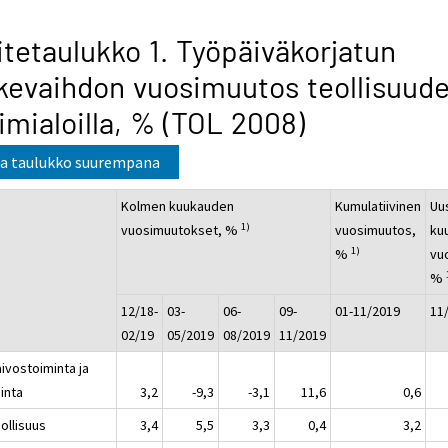
itetaulukko 1. Työpäiväkorjatun
ikevaihdon vuosimuutos teollisuud
imialoilla, % (TOL 2008)
a taulukko suurempana
Kolmen kuukauden
Kumulatiivinen
Uu
1)
vuosimuutokset, %
vuosimuutos,
ku
1)
%
vu
%
12/18-
03-
06-
09-
01-11/2019
11
02/19
05/2019
08/2019
11/2019
ivostoiminta ja
inta
3,2
-9,3
-3,1
11,6
0,6
ollisuus
3,4
5,5
3,3
0,4
3,2