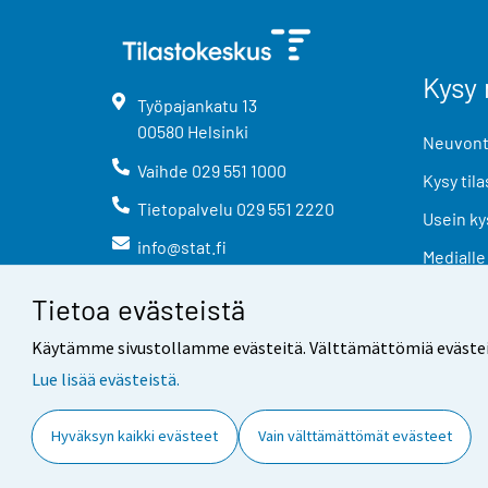
Kysy 
Työpajankatu
13
00580
Helsinki
Neuvonta
Vaihde
029 551 1000
Kysy tila
Tietopalvelu
029 551 2220
Usein ky
info@stat.fi
Medialle
Tietoa evästeistä
Käytämme sivustollamme evästeitä. Välttämättömiä evästeitä t
Lue lisää evästeistä.
Yhteystiedot
Palaute
Hyväksyn kaikki evästeet
Vain välttämättömät evästeet