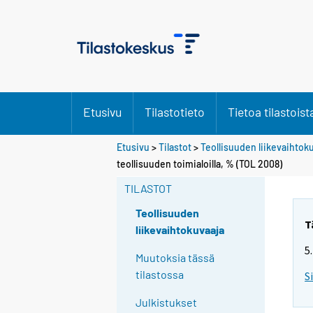
Etusivu
Tilastotieto
Tietoa tilastoist
Etusivu
>
Tilastot
>
Teollisuuden liikevaihtok
teollisuuden toimialoilla, % (TOL 2008)
TILASTOT
Teollisuuden
T
liikevaihtokuvaaja
5
Muutoksia tässä
tilastossa
S
Julkistukset