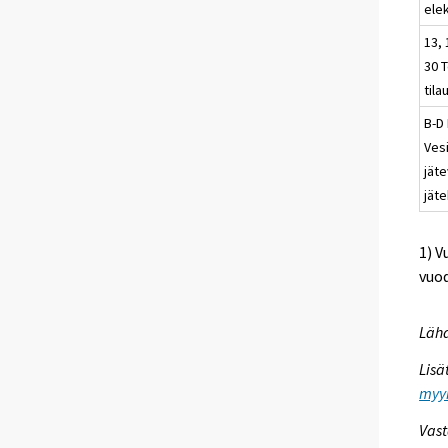
elek
13, 
30 T
tila
B-D 
Vesi
jät
jäte
1) V
vuod
Lähd
Lisä
myyn
Vast