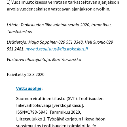
1) Vuosimuutoksessa verrataan tarkasteltavan ajanjakson
arvoja vuodentakaisen vastaavan ajanjakson arvoihin.
Lähde: Teollisuuden liikevaihtokuvaaja 2020, tammikuu,
Tilastokeskus
Lisätietoja: Maija Sappinen 029 551 3348, Heli Suonio 029
551 2481,
myynti.teollisuus@tilastokeskus.fi
Vastaava tilastojohtaja: Mari Ylä-Jarkko
Päivitetty 13.3.2020
Viittausohje
:
Suomen virallinen tilasto (SVT): Teollisuuden
liikevaihtokuvaaja [verkkojulkaisu].
ISSN=1798-5943.
Tammikuu
2020,
Liitetaulukko 1. Työpäiväkorjatun liikevaihdon
vuosimuutos teollisuuden toimialoilla, %