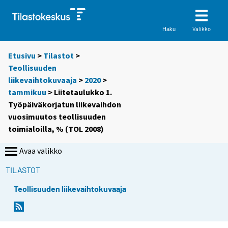
Valikko
Haku
Etusivu
>
Tilastot
>
Teollisuuden
liikevaihtokuvaaja
>
2020
>
tammikuu
> Liitetaulukko 1.
Työpäiväkorjatun liikevaihdon
vuosimuutos teollisuuden
toimialoilla, % (TOL 2008)
Avaa valikko
TILASTOT
Teollisuuden liikevaihtokuvaaja