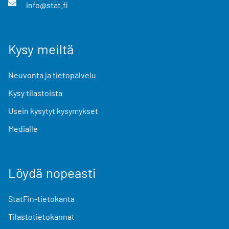
info@stat.fi
Kysy meiltä
Neuvonta ja tietopalvelu
Kysy tilastoista
Usein kysytyt kysymykset
Medialle
Löydä nopeasti
StatFin-tietokanta
Tilastotietokannat