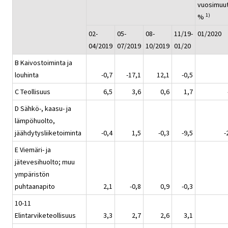
vuosimuu
1)
%
02-
05-
08-
11/19-
01/2020
04/2019
07/2019
10/2019
01/20
B Kaivostoiminta ja
louhinta
-0,7
-17,1
12,1
-0,5
C Teollisuus
6,5
3,6
0,6
1,7
D Sähkö-, kaasu- ja
lämpöhuolto,
jäähdytysliiketoiminta
-0,4
1,5
-0,3
-9,5
-
E Viemäri- ja
jätevesihuolto; muu
ympäristön
puhtaanapito
2,1
-0,8
0,9
-0,3
10-11
Elintarviketeollisuus
3,3
2,7
2,6
3,1