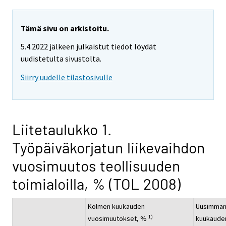
Tämä sivu on arkistoitu.
5.4.2022 jälkeen julkaistut tiedot löydät
uudistetulta sivustolta.
Siirry uudelle tilastosivulle
Liitetaulukko 1.
Työpäiväkorjatun liikevaihdon
vuosimuutos teollisuuden
toimialoilla, % (TOL 2008)
Kolmen kuukauden
Uusimma
1)
vuosimuutokset, %
kuukaude