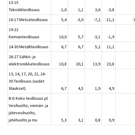
13-15
Tekstiiliteollisuus
-1,0
1,1
3,6
-3,8
16-17 Metsäteollisuus
5,4
-3,0
-7,2
-11,2
-
19-22
Kemianteollisuus
10,0
5,7
-3,1
-1,9
24-30 Metalliteollisuus
6,7
6,7
5,2
11,2
26-27 Sähkö- ja
elektroniikkateollisuus
10,8
20,1
13,9
23,8
13, 14, 17, 20, 21, 24-
30 Teollisuus (uudet
tilaukset)
6,7
4,5
1,9
4,9
B-D Koko teollisuus pl.
Vesihuolto, viemäri- ja
jätevesihuolto,
jätehuolto ja mu
5,3
3,1
0,8
0,9