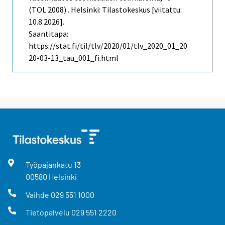
(TOL 2008) . Helsinki: Tilastokeskus [viitattu:
10.8.2026].
Saantitapa:
https://stat.fi/til/tlv/2020/01/tlv_2020_01_20
20-03-13_tau_001_fi.html
Työpajankatu
13
00580
Helsinki
Vaihde
029 551 1000
Tietopalvelu
029 551 2220