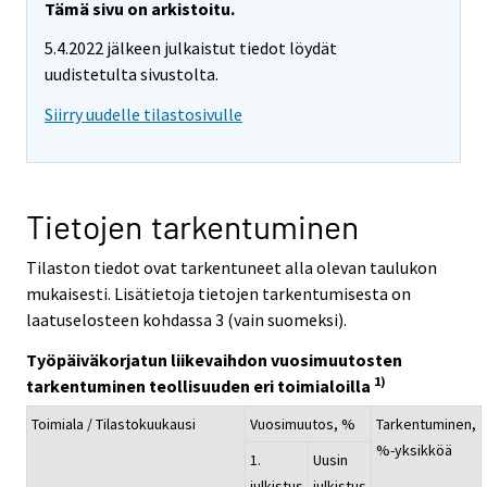
Tämä sivu on arkistoitu.
5.4.2022 jälkeen julkaistut tiedot löydät
uudistetulta sivustolta.
Siirry uudelle tilastosivulle
Tietojen tarkentuminen
Tilaston tiedot ovat tarkentuneet alla olevan taulukon
mukaisesti. Lisätietoja tietojen tarkentumisesta on
laatuselosteen kohdassa 3 (vain suomeksi).
Työpäiväkorjatun liikevaihdon vuosimuutosten
1)
tarkentuminen teollisuuden eri toimialoilla
Toimiala / Tilastokuukausi
Vuosimuutos, %
Tarkentuminen,
%-yksikköä
1.
Uusin
julkistus
julkistus