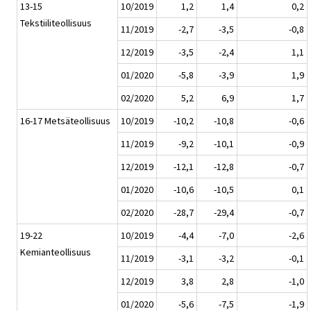
13-15
10/2019
1,2
1,4
0,2
Tekstiiliteollisuus
11/2019
-2,7
-3,5
-0,8
12/2019
-3,5
-2,4
1,1
01/2020
-5,8
-3,9
1,9
02/2020
5,2
6,9
1,7
16-17 Metsäteollisuus
10/2019
-10,2
-10,8
-0,6
11/2019
-9,2
-10,1
-0,9
12/2019
-12,1
-12,8
-0,7
01/2020
-10,6
-10,5
0,1
02/2020
-28,7
-29,4
-0,7
19-22
10/2019
-4,4
-7,0
-2,6
Kemianteollisuus
11/2019
-3,1
-3,2
-0,1
12/2019
3,8
2,8
-1,0
01/2020
-5,6
-7,5
-1,9