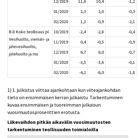
12/2019
11,6
10,4
-1,2
01/2020
2,3
2,0
-0,3
02/2020
1,2
-0,9
-2,1
B-D Koko teollisuus pl.
10/2019
-2,4
-2,8
-0,4
Vesihuolto, viemäri- ja
11/2019
0,4
-0,5
-0,9
jätevesihuolto,
12/2019
6,7
6,0
-0,7
jätehuolto ja mu
01/2020
-3,5
-3,6
-0,1
02/2020
-4,2
-6,0
-1,8
1) 1. julkistus viittaa ajankohtaan kun viiteajankohdan
tieto on ensimmäisen kerran julkaistu. Tarkentuminen
kuvaa ensimmäisen ja tuoreimman julkaisun
vuosimuutosprosenttien erotusta.
Liikevaihdon pitkän aikavälin vuosimuutosten
tarkentuminen teollisuuden toimialoilla