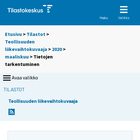
Valikko
Haku
Etusivu
>
Tilastot
>
Teollisuuden
liikevaihtokuvaaja
>
2020
>
maaliskuu
> Tietojen
tarkentuminen
Avaa valikko
TILASTOT
Teollisuuden liikevaihtokuvaaja