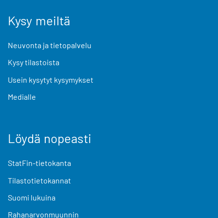
Kysy meiltä
Neuvonta ja tietopalvelu
Kysy tilastoista
Usein kysytyt kysymykset
Medialle
Löydä nopeasti
StatFin-tietokanta
Tilastotietokannat
Suomi lukuina
Rahanarvonmuunnin