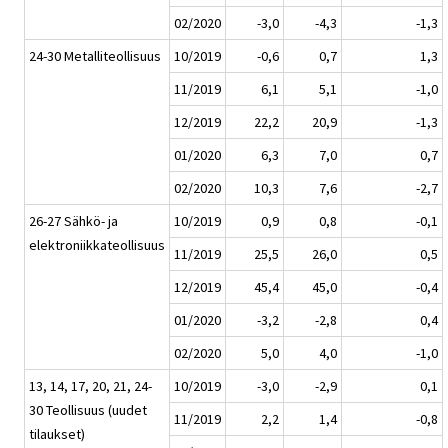
02/2020
-3,0
-4,3
-1,3
24-30 Metalliteollisuus
10/2019
-0,6
0,7
1,3
11/2019
6,1
5,1
-1,0
12/2019
22,2
20,9
-1,3
01/2020
6,3
7,0
0,7
02/2020
10,3
7,6
-2,7
26-27 Sähkö- ja
10/2019
0,9
0,8
-0,1
elektroniikkateollisuus
11/2019
25,5
26,0
0,5
12/2019
45,4
45,0
-0,4
01/2020
-3,2
-2,8
0,4
02/2020
5,0
4,0
-1,0
13, 14, 17, 20, 21, 24-
10/2019
-3,0
-2,9
0,1
30 Teollisuus (uudet
11/2019
2,2
1,4
-0,8
tilaukset)