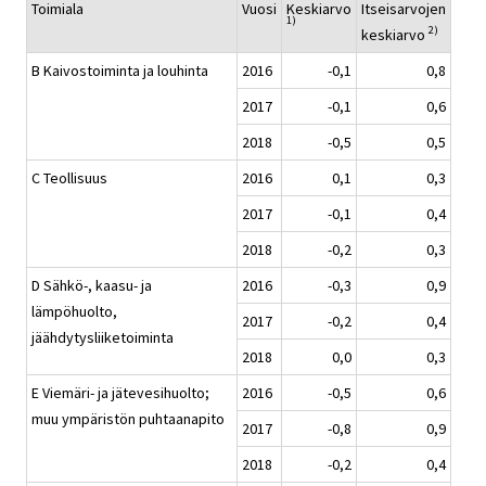
Toimiala
Vuosi
Keskiarvo
Itseisarvojen
1)
2)
keskiarvo
B Kaivostoiminta ja louhinta
2016
-0,1
0,8
2017
-0,1
0,6
2018
-0,5
0,5
C Teollisuus
2016
0,1
0,3
2017
-0,1
0,4
2018
-0,2
0,3
D Sähkö-, kaasu- ja
2016
-0,3
0,9
lämpöhuolto,
2017
-0,2
0,4
jäähdytysliiketoiminta
2018
0,0
0,3
E Viemäri- ja jätevesihuolto;
2016
-0,5
0,6
muu ympäristön puhtaanapito
2017
-0,8
0,9
2018
-0,2
0,4