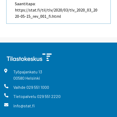
Saantitapa:
https://stat.fi/til/tlv/2020/03/tlv_2020_03_20
20-05-15_rev_001_fi.html
Työpajankatu
13
00580
Helsinki
Vaihde
029 551 1000
Tietopalvelu
029 551 2220
info@stat.fi