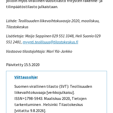
jolloin myös virallinen vuositilasto Yritysten rakenne- ja
tilinpäätöstilasto julkaistaan.
Lähde: Teollisuuden liikevaihtokuvaaja 2020, maaliskuu,
Tilastokeskus
Lisätietoja: Maija Sappinen 029 551 3348, Heli Suonio 029
551 2481,
myynti.teollisuus@tilastokeskus.fi
Vastaava tilastojohtaja: Mari Ylä-Jarkko
Päivitetty 15.5.2020
Viittausohje
:
Suomen virallinen tilasto (SVT): Teollisuuden
liikevaihtokuvaaja [verkkojulkaisu].
ISSN=1798-5943.
Maaliskuu
2020, Tietojen
tarkentuminen . Helsinki: Tilastokeskus
[viitattu: 9.8.2026].