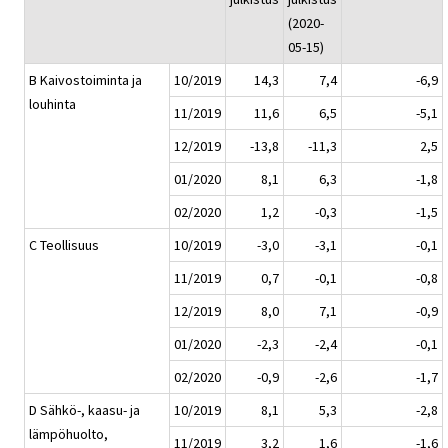
(2020-
05-15)
B Kaivostoiminta ja
10/2019
14,3
7,4
-6,9
louhinta
11/2019
11,6
6,5
-5,1
12/2019
-13,8
-11,3
2,5
01/2020
8,1
6,3
-1,8
02/2020
1,2
-0,3
-1,5
C Teollisuus
10/2019
-3,0
-3,1
-0,1
11/2019
0,7
-0,1
-0,8
12/2019
8,0
7,1
-0,9
01/2020
-2,3
-2,4
-0,1
02/2020
-0,9
-2,6
-1,7
D Sähkö-, kaasu- ja
10/2019
8,1
5,3
-2,8
lämpöhuolto,
11/2019
3,2
1,6
-1,6