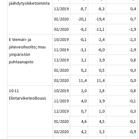
jäähdytysliiketoiminta
12/2019
-8,7
-8,3
0,4
01/2020
-20,1
-19,4
0,7
02/2020
-9,2
-12,1
-2,9
E Viemäri- ja
10/2019
-0,1
-2,4
-2,3
jätevesihuolto; muu
11/2019
-3,1
-6,0
-2,9
ympäristön
12/2019
3,1
3,9
0,8
puhtaanapito
01/2020
0,2
0,5
0,3
02/2020
11,4
11,4
0,0
10-11
10/2019
2,0
2,8
0,8
Elintarviketeollisuus
11/2019
4,0
3,9
-0,1
12/2019
0,7
1,0
0,3
01/2020
4,6
4,5
-0,1
02/2020
4,2
3,3
-0,9