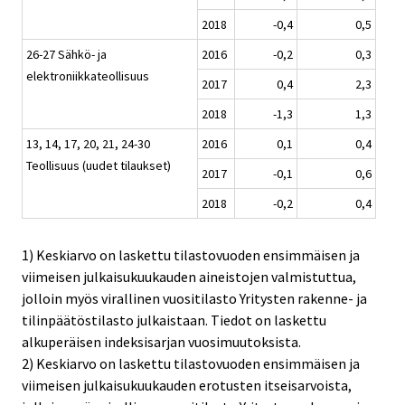
2018
-0,4
0,5
26-27 Sähkö- ja
2016
-0,2
0,3
elektroniikkateollisuus
2017
0,4
2,3
2018
-1,3
1,3
13, 14, 17, 20, 21, 24-30
2016
0,1
0,4
Teollisuus (uudet tilaukset)
2017
-0,1
0,6
2018
-0,2
0,4
1) Keskiarvo on laskettu tilastovuoden ensimmäisen ja
viimeisen julkaisukuukauden aineistojen valmistuttua,
jolloin myös virallinen vuositilasto Yritysten rakenne- ja
tilinpäätöstilasto julkaistaan. Tiedot on laskettu
alkuperäisen indeksisarjan vuosimuutoksista.
2) Keskiarvo on laskettu tilastovuoden ensimmäisen ja
viimeisen julkaisukuukauden erotusten itseisarvoista,