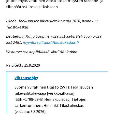
jolloin myös virallinen vuositilasto Yritysten rakenne- ja
tilinpäätöstilasto julkaistaan.
Lähde: Teollisuuden liikevaihtokuvaaja 2020, heinäkuu,
Tilastokeskus
Lisätietoja: Maija Sappinen 029 551 3348, Heli Suonio 029
551 2481,
myynti.teollisuus@tilastokeskus.fi
Vastaava osastopäällikkö: Mari Ylä-Jarkko
Päivitetty 15.9.2020
Viittausohje
:
Suomen virallinen tilasto (SVT): Teollisuuden
liikevaihtokuvaaja [verkkojulkaisu].
ISSN=1798-5943.
Heinäkuu
2020, Tietojen
tarkentuminen . Helsinki: Tilastokeskus
[viitattu: 8.8.2026].