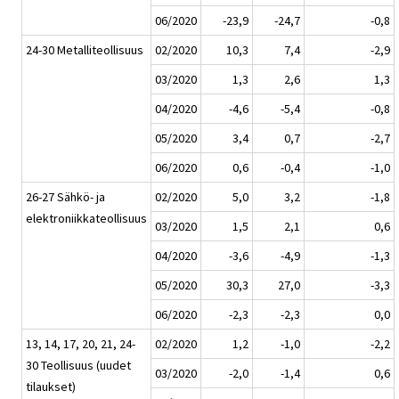
06/2020
-23,9
-24,7
-0,8
24-30 Metalliteollisuus
02/2020
10,3
7,4
-2,9
03/2020
1,3
2,6
1,3
04/2020
-4,6
-5,4
-0,8
05/2020
3,4
0,7
-2,7
06/2020
0,6
-0,4
-1,0
26-27 Sähkö- ja
02/2020
5,0
3,2
-1,8
elektroniikkateollisuus
03/2020
1,5
2,1
0,6
04/2020
-3,6
-4,9
-1,3
05/2020
30,3
27,0
-3,3
06/2020
-2,3
-2,3
0,0
13, 14, 17, 20, 21, 24-
02/2020
1,2
-1,0
-2,2
30 Teollisuus (uudet
03/2020
-2,0
-1,4
0,6
tilaukset)