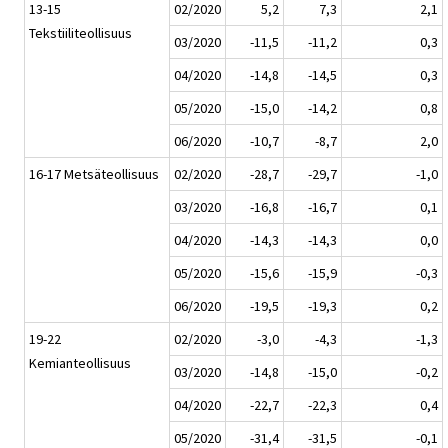
13-15
02/2020
5,2
7,3
2,1
Tekstiiliteollisuus
03/2020
-11,5
-11,2
0,3
04/2020
-14,8
-14,5
0,3
05/2020
-15,0
-14,2
0,8
06/2020
-10,7
-8,7
2,0
16-17 Metsäteollisuus
02/2020
-28,7
-29,7
-1,0
03/2020
-16,8
-16,7
0,1
04/2020
-14,3
-14,3
0,0
05/2020
-15,6
-15,9
-0,3
06/2020
-19,5
-19,3
0,2
19-22
02/2020
-3,0
-4,3
-1,3
Kemianteollisuus
03/2020
-14,8
-15,0
-0,2
04/2020
-22,7
-22,3
0,4
05/2020
-31,4
-31,5
-0,1