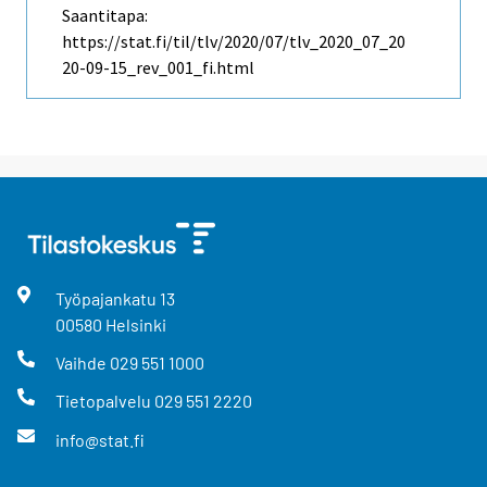
Saantitapa:
https://stat.fi/til/tlv/2020/07/tlv_2020_07_20
20-09-15_rev_001_fi.html
Työpajankatu
13
00580
Helsinki
Vaihde
029 551 1000
Tietopalvelu
029 551 2220
info@stat.fi