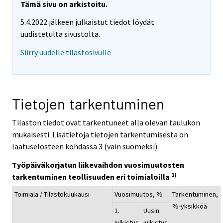
Tämä sivu on arkistoitu.
5.4.2022 jälkeen julkaistut tiedot löydät
uudistetulta sivustolta.
Siirry uudelle tilastosivulle
Tietojen tarkentuminen
Tilaston tiedot ovat tarkentuneet alla olevan taulukon
mukaisesti. Lisätietoja tietojen tarkentumisesta on
laatuselosteen kohdassa 3 (vain suomeksi).
Työpäiväkorjatun liikevaihdon vuosimuutosten
1)
tarkentuminen teollisuuden eri toimialoilla
Toimiala / Tilastokuukausi
Vuosimuutos, %
Tarkentuminen,
%-yksikköä
1.
Uusin
julkistus
julkistus