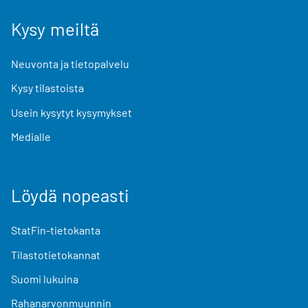
Kysy meiltä
Neuvonta ja tietopalvelu
Kysy tilastoista
Usein kysytyt kysymykset
Medialle
Löydä nopeasti
StatFin-tietokanta
Tilastotietokannat
Suomi lukuina
Rahanarvonmuunnin