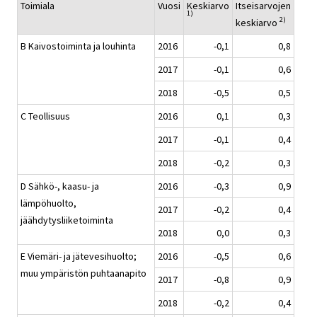
Toimiala
Vuosi
Keskiarvo
Itseisarvojen
1)
2)
keskiarvo
B Kaivostoiminta ja louhinta
2016
-0,1
0,8
2017
-0,1
0,6
2018
-0,5
0,5
C Teollisuus
2016
0,1
0,3
2017
-0,1
0,4
2018
-0,2
0,3
D Sähkö-, kaasu- ja
2016
-0,3
0,9
lämpöhuolto,
2017
-0,2
0,4
jäähdytysliiketoiminta
2018
0,0
0,3
E Viemäri- ja jätevesihuolto;
2016
-0,5
0,6
muu ympäristön puhtaanapito
2017
-0,8
0,9
2018
-0,2
0,4