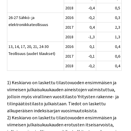
2018
-0,4
0,5
26-27 Sähkö- ja
2016
-0,2
0,3
elektroniikkateollisuus
2017
0,4
2,3
2018
-1,3
1,3
13, 14, 17, 20, 21, 24-30
2016
0,1
0,4
Teollisuus (uudet tilaukset)
2017
-0,1
0,6
2018
-0,2
0,4
1) Keskiarvo on laskettu tilastovuoden ensimmäisen ja
viimeisen julkaisukuukauden aineistojen valmistuttua,
jolloin myös virallinen vuositilasto Yritysten rakenne- ja
tilinpäätöstilasto julkaistaan. Tiedot on laskettu
alkuperäisen indeksisarjan vuosimuutoksista.
2) Keskiarvo on laskettu tilastovuoden ensimmäisen ja
viimeisen julkaisukuukauden erotusten itseisarvoista,