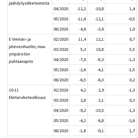
jäähdytysliiketoiminta
04/2020
-12,2
-10,8
1,4
05/2020
-11,6
-12,1
-0,5
06/2020
-4,6
-3,6
1,0
E Viemäri- ja
02/2020
11,4
12,1
0,7
jätevesihuolto; muu
03/2020
5,3
10,8
5,5
ympäristön
04/2020
-7,0
-8,3
-1,3
puhtaanapito
05/2020
-2,6
-4,1
-1,5
06/2020
-6,5
-6,3
0,2
10-11
02/2020
4,2
2,9
-1,3
Elintarviketeollisuus
03/2020
2,8
3,1
0,3
04/2020
-9,2
-10,5
-1,3
05/2020
-4,2
-6,8
-2,6
06/2020
-1,8
-0,1
1,7