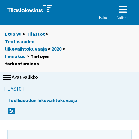
Valikko
Haku
Etusivu
>
Tilastot
>
Teollisuuden
liikevaihtokuvaaja
>
2020
>
heinäkuu
> Tietojen
tarkentuminen
Avaa valikko
TILASTOT
Teollisuuden liikevaihtokuvaaja