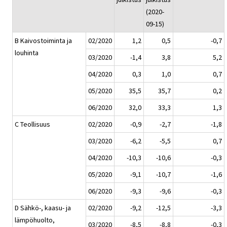
(2020-
09-15)
B Kaivostoiminta ja
02/2020
1,2
0,5
-0,7
louhinta
03/2020
-1,4
3,8
5,2
04/2020
0,3
1,0
0,7
05/2020
35,5
35,7
0,2
06/2020
32,0
33,3
1,3
C Teollisuus
02/2020
-0,9
-2,7
-1,8
03/2020
-6,2
-5,5
0,7
04/2020
-10,3
-10,6
-0,3
05/2020
-9,1
-10,7
-1,6
06/2020
-9,3
-9,6
-0,3
D Sähkö-, kaasu- ja
02/2020
-9,2
-12,5
-3,3
lämpöhuolto,
03/2020
-8,5
-8,8
-0,3