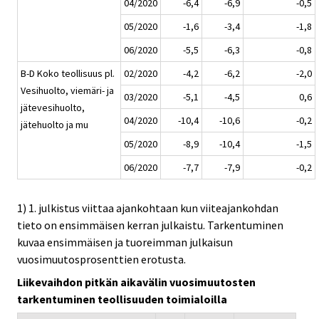
04/2020
-6,4
-6,9
-0,5
05/2020
-1,6
-3,4
-1,8
06/2020
-5,5
-6,3
-0,8
B-D Koko teollisuus pl.
02/2020
-4,2
-6,2
-2,0
Vesihuolto, viemäri- ja
03/2020
-5,1
-4,5
0,6
jätevesihuolto,
04/2020
-10,4
-10,6
-0,2
jätehuolto ja mu
05/2020
-8,9
-10,4
-1,5
06/2020
-7,7
-7,9
-0,2
1) 1. julkistus viittaa ajankohtaan kun viiteajankohdan
tieto on ensimmäisen kerran julkaistu. Tarkentuminen
kuvaa ensimmäisen ja tuoreimman julkaisun
vuosimuutosprosenttien erotusta.
Liikevaihdon pitkän aikavälin vuosimuutosten
tarkentuminen teollisuuden toimialoilla