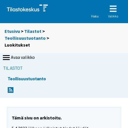
Valikko
Haku
Etusivu
>
Tilastot
>
Teollisuustuotanto
>
Luokitukset
Avaa valikko
TILASTOT
Teollisuustuotanto
Tämä sivu on arkistoitu.