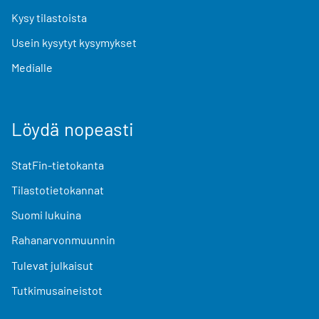
Kysy tilastoista
Usein kysytyt kysymykset
Medialle
Löydä nopeasti
StatFin-tietokanta
Tilastotietokannat
Suomi lukuina
Rahanarvonmuunnin
Tulevat julkaisut
Tutkimusaineistot