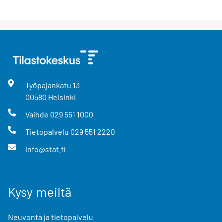
Työpajankatu
13
00580
Helsinki
Vaihde
029 551 1000
Tietopalvelu
029 551 2220
info@stat.fi
Kysy meiltä
Neuvonta ja tietopalvelu