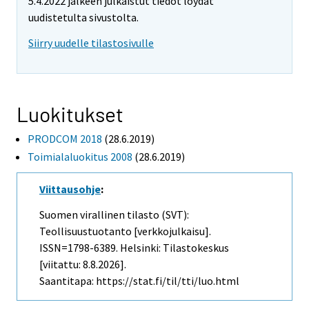
5.4.2022 jälkeen julkaistut tiedot löydät
uudistetulta sivustolta.
Siirry uudelle tilastosivulle
Luokitukset
PRODCOM 2018
(28.6.2019)
Toimialaluokitus 2008
(28.6.2019)
Viittausohje
:
Suomen virallinen tilasto (SVT):
Teollisuustuotanto [verkkojulkaisu].
ISSN=1798-6389. Helsinki: Tilastokeskus
[viitattu: 8.8.2026].
Saantitapa: https://stat.fi/til/tti/luo.html