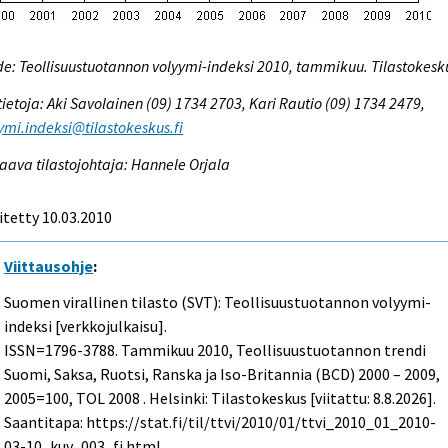
e: Teollisuustuotannon volyymi-indeksi 2010, tammikuu. Tilastokesk
tietoja: Aki Savolainen (09) 1734 2703, Kari Rautio (09) 1734 2479,
ymi.indeksi@tilastokeskus.fi
aava tilastojohtaja: Hannele Orjala
itetty 10.03.2010
Viittausohje
:
Suomen virallinen tilasto (SVT): Teollisuustuotannon volyymi-
indeksi [verkkojulkaisu].
ISSN=1796-3788.
Tammikuu
2010, Teollisuustuotannon trendi
Suomi, Saksa, Ruotsi, Ranska ja Iso-Britannia (BCD) 2000 – 2009,
2005=100, TOL 2008 . Helsinki: Tilastokeskus [viitattu: 8.8.2026].
Saantitapa: https://stat.fi/til/ttvi/2010/01/ttvi_2010_01_2010-
03-10_kuv_003_fi.html