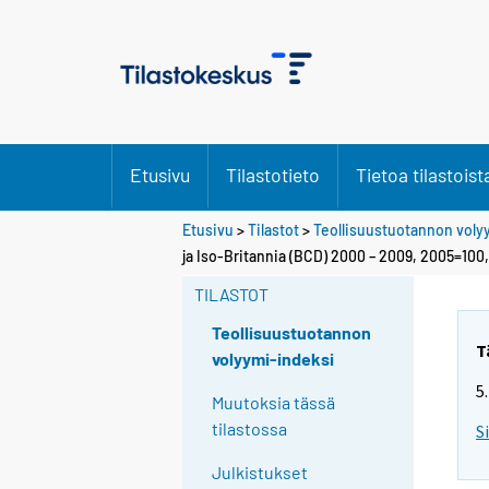
Etusivu
Tilastotieto
Tietoa tilastoist
Etusivu
>
Tilastot
>
Teollisuustuotannon voly
ja Iso-Britannia (BCD) 2000 – 2009, 2005=100
TILASTOT
Teollisuustuotannon
T
volyymi-indeksi
5
Muutoksia tässä
tilastossa
S
Julkistukset