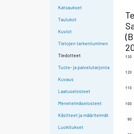
Katsaukset
Te
Taulukot
Sa
Kuviot
(B
Tietojen tarkentuminen
2
Tiedotteet
Tuote- ja palvelutarjonta
Kuvaus
Laatuselosteet
Menetelmäselosteet
Käsitteet ja määritelmät
Luokitukset