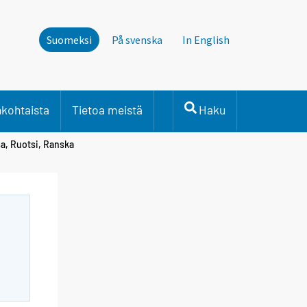
Suomeksi
På svenska
In English
nkohtaista
Tietoa meistä
Haku
a, Ruotsi, Ranska