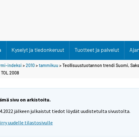
a
Kyselyt ja tiedonkeruut
Tuotteet ja palvelut
Aja
ymi-indeksi
>
2010
>
tammikuu
> Teollisuustuotannon trendi Suomi, Saks
, TOL 2008
ämä sivu on arkistoitu.
.4.2022 jälkeen julkaistut tiedot löydät uudistetulta sivustolta.
iirry uudelle tilastosivulle