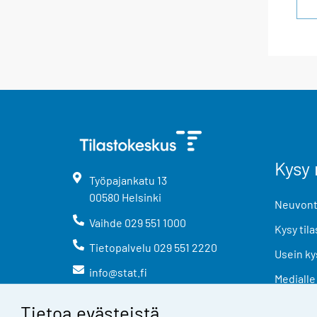
Kysy 
Työpajankatu
13
00580
Helsinki
Neuvonta
Vaihde
029 551 1000
Kysy tila
Tietopalvelu
029 551 2220
Usein ky
info@stat.fi
Medialle
Tietoa evästeistä