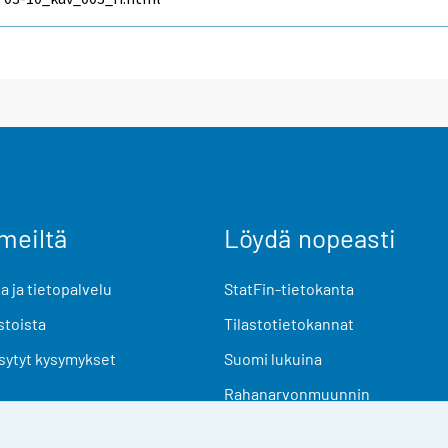
meiltä
Löydä nopeasti
 ja tietopalvelu
StatFin-tietokanta
stoista
Tilastotietokannat
sytyt kysymykset
Suomi lukuina
Rahanarvonmuunnin
Tulevat julkaisut