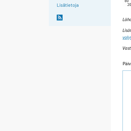
Lisätietoja
Lähd
Lisä
voly
Vast
Päiv