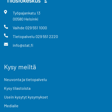
Työpajankatu
13
00580
Helsinki
Vaihde
029 551 1000
Tietopalvelu
029 551 2220
info@stat.fi
Kysy meiltä
Neuvonta ja tietopalvelu
Kysy tilastoista
Usein kysytyt kysymykset
Medialle