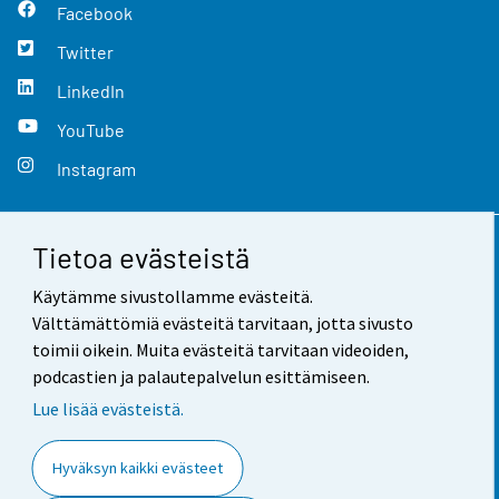
Facebook
Twitter
LinkedIn
YouTube
Instagram
Tietoa evästeistä
Yhteystiedot
Käytämme sivustollamme evästeitä.
Palaute
Välttämättömiä evästeitä tarvitaan, jotta sivusto
toimii oikein. Muita evästeitä tarvitaan videoiden,
Käyttöehdot
podcastien ja palautepalvelun esittämiseen.
Tietosuoja
Lue lisää evästeistä.
Saavutettavuus
Hyväksyn kaikki evästeet
Tietoa sivustosta