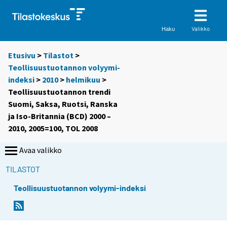
Valikko
Haku
Etusivu
>
Tilastot
>
Teollisuustuotannon volyymi-
indeksi
>
2010
>
helmikuu
>
Teollisuustuotannon trendi
Suomi, Saksa, Ruotsi, Ranska
ja Iso-Britannia (BCD) 2000 –
2010, 2005=100, TOL 2008
Avaa valikko
TILASTOT
Teollisuustuotannon volyymi-indeksi