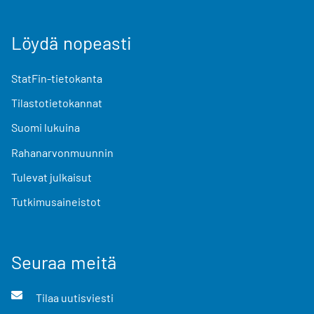
Löydä nopeasti
StatFin-tietokanta
Tilastotietokannat
Suomi lukuina
Rahanarvonmuunnin
Tulevat julkaisut
Tutkimusaineistot
Seuraa meitä
Tilaa uutisviesti