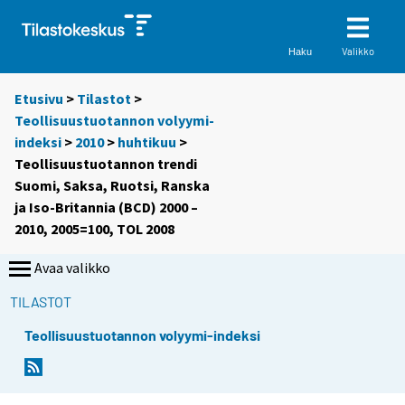
Valikko
Haku
Etusivu
>
Tilastot
>
Teollisuustuotannon volyymi-
indeksi
>
2010
>
huhtikuu
>
Teollisuustuotannon trendi
Suomi, Saksa, Ruotsi, Ranska
ja Iso-Britannia (BCD) 2000 –
2010, 2005=100, TOL 2008
Avaa valikko
TILASTOT
Teollisuustuotannon volyymi-indeksi