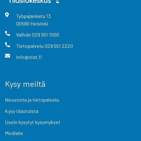
Työpajankatu
13
00580
Helsinki
Vaihde
029 551 1000
Tietopalvelu
029 551 2220
info@stat.fi
Kysy meiltä
Neuvonta ja tietopalvelu
Kysy tilastoista
Usein kysytyt kysymykset
Medialle