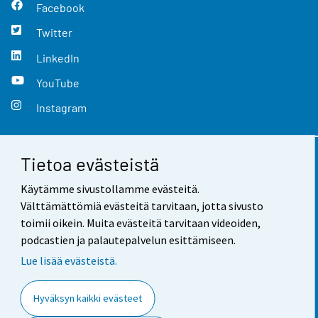
Facebook
Twitter
LinkedIn
YouTube
Instagram
Tietoa evästeistä
Yhteystiedot
Käytämme sivustollamme evästeitä.
Palaute
Välttämättömiä evästeitä tarvitaan, jotta sivusto
toimii oikein. Muita evästeitä tarvitaan videoiden,
Käyttöehdot
podcastien ja palautepalvelun esittämiseen.
Tietosuoja
Lue lisää evästeistä.
Saavutettavuus
Hyväksyn kaikki evästeet
Tietoa sivustosta