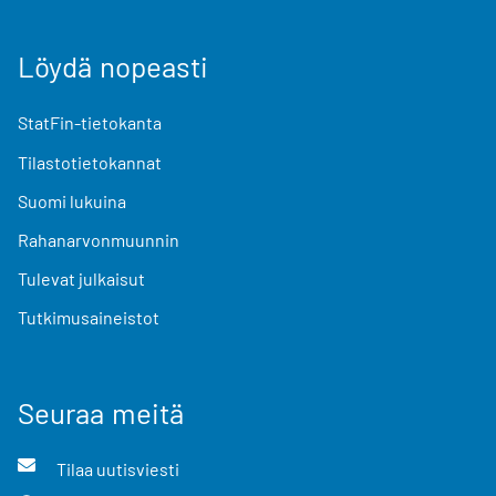
Löydä nopeasti
StatFin-tietokanta
Tilastotietokannat
Suomi lukuina
Rahanarvonmuunnin
Tulevat julkaisut
Tutkimusaineistot
Seuraa meitä
Tilaa uutisviesti