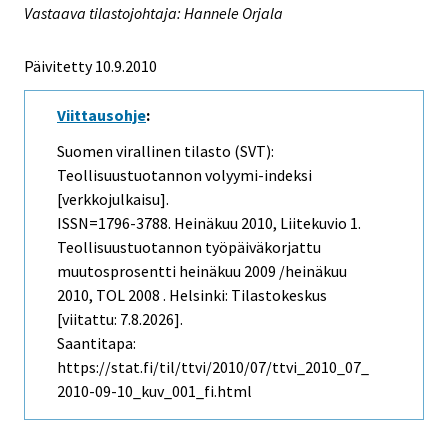
Vastaava tilastojohtaja: Hannele Orjala
Päivitetty 10.9.2010
Viittausohje
:
Suomen virallinen tilasto (SVT):
Teollisuustuotannon volyymi-indeksi
[verkkojulkaisu].
ISSN=1796-3788.
Heinäkuu
2010, Liitekuvio 1.
Teollisuustuotannon työpäiväkorjattu
muutosprosentti heinäkuu 2009 /heinäkuu
2010, TOL 2008 . Helsinki: Tilastokeskus
[viitattu: 7.8.2026].
Saantitapa:
https://stat.fi/til/ttvi/2010/07/ttvi_2010_07_
2010-09-10_kuv_001_fi.html