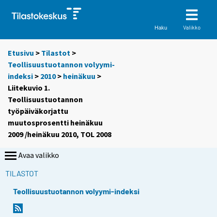
Valikko
Haku
Etusivu
>
Tilastot
>
Teollisuustuotannon volyymi-
indeksi
>
2010
>
heinäkuu
>
Liitekuvio 1.
Teollisuustuotannon
työpäiväkorjattu
muutosprosentti heinäkuu
2009 /heinäkuu 2010, TOL 2008
Avaa valikko
TILASTOT
Teollisuustuotannon volyymi-indeksi