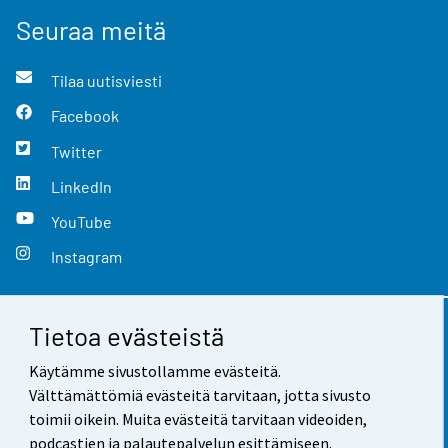
Seuraa meitä
Tilaa uutisviesti
Facebook
Twitter
LinkedIn
YouTube
Instagram
Tietoa evästeistä
Yhteystiedot
Käytämme sivustollamme evästeitä.
Palaute
Välttämättömiä evästeitä tarvitaan, jotta sivusto
toimii oikein. Muita evästeitä tarvitaan videoiden,
Käyttöehdot
podcastien ja palautepalvelun esittämiseen.