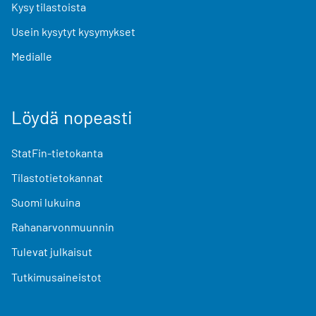
Kysy tilastoista
Usein kysytyt kysymykset
Medialle
Löydä nopeasti
StatFin-tietokanta
Tilastotietokannat
Suomi lukuina
Rahanarvonmuunnin
Tulevat julkaisut
Tutkimusaineistot