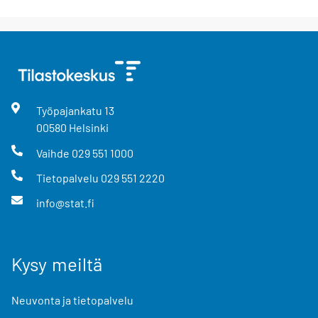
Työpajankatu
13
00580
Helsinki
Vaihde
029 551 1000
Tietopalvelu
029 551 2220
info@stat.fi
Kysy meiltä
Neuvonta ja tietopalvelu