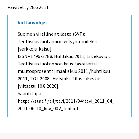
Päivitetty 28.6.2011
Viittausohje
:
Suomen virallinen tilasto (SVT):
Teollisuustuotannon volyymi-indeksi
[verkkojulkaisu].
ISSN=1796-3788.
Huhtikuu
2011, Liitekuvio 2.
Teollisuustuotannon kausitasoitettu
muutosprosentti maaliskuu 2011 /huhtikuu
2011, TOL 2008 . Helsinki: Tilastokeskus
[viitattu: 10.8.2026].
Saantitapa:
https://stat.fi/til/ttvi/2011/04/ttvi_2011_04_
2011-06-10_kuv_002_fi.html