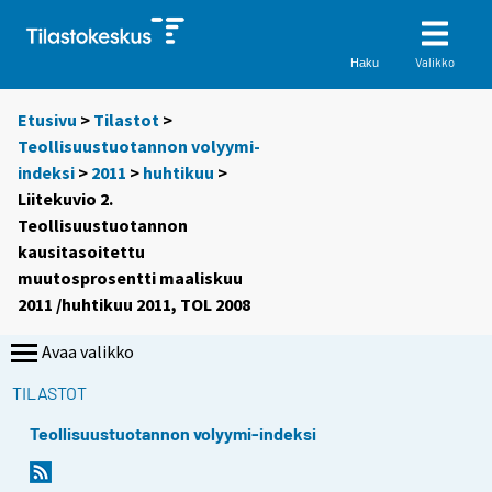
Valikko
Haku
Etusivu
>
Tilastot
>
Teollisuustuotannon volyymi-
indeksi
>
2011
>
huhtikuu
>
Liitekuvio 2.
Teollisuustuotannon
kausitasoitettu
muutosprosentti maaliskuu
2011 /huhtikuu 2011, TOL 2008
Avaa valikko
TILASTOT
Teollisuustuotannon volyymi-indeksi