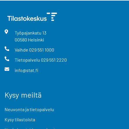
Työpajankatu
13
00580
Helsinki
Vaihde
029 551 1000
Tietopalvelu
029 551 2220
info@stat.fi
Kysy meiltä
Neuvonta ja tietopalvelu
Kysy tilastoista