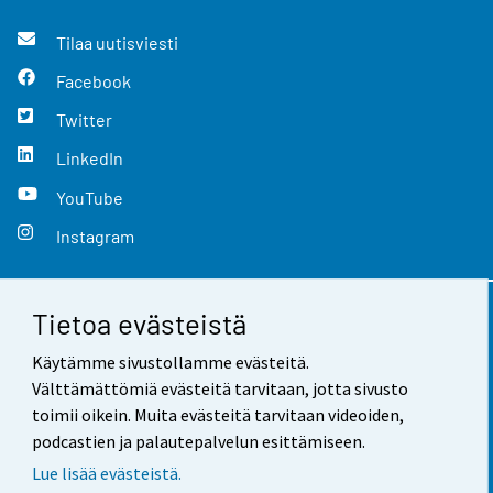
Tilaa uutisviesti
Facebook
Twitter
LinkedIn
YouTube
Instagram
Tietoa evästeistä
Yhteystiedot
Käytämme sivustollamme evästeitä.
Palaute
Välttämättömiä evästeitä tarvitaan, jotta sivusto
toimii oikein. Muita evästeitä tarvitaan videoiden,
Käyttöehdot
podcastien ja palautepalvelun esittämiseen.
Tietosuoja
Lue lisää evästeistä.