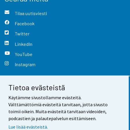
Tilaa uutisviesti
Facebook
Twitter
LinkedIn
YouTube
Instagram
Tietoa evästeistä
Yhteystiedot
Käytämme sivustollamme evästeitä.
Palaute
Välttämättömiä evästeitä tarvitaan, jotta sivusto
toimii oikein. Muita evästeitä tarvitaan videoiden,
Käyttöehdot
podcastien ja palautepalvelun esittämiseen.
Tietosuoja
Lue lisää evästeistä.