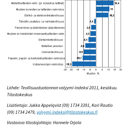
Lähde: Teollisuustuotannon volyymi-indeksi 2011, kesäkuu.
Tilastokeskus
Lisätietoja: Jukka Appelqvist (09) 1734 3391, Kari Rautio
(09) 1734 2479,
volyymi.indeksi@tilastokeskus.fi
Vastaava tilastojohtaja: Hannele Orjala