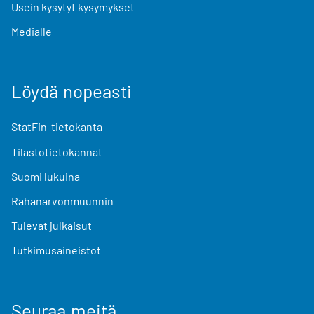
Usein kysytyt kysymykset
Medialle
Löydä nopeasti
StatFin-tietokanta
Tilastotietokannat
Suomi lukuina
Rahanarvonmuunnin
Tulevat julkaisut
Tutkimusaineistot
Seuraa meitä