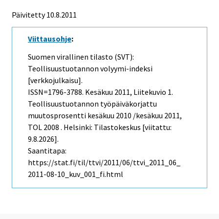
Päivitetty 10.8.2011
Viittausohje
:
Suomen virallinen tilasto (SVT):
Teollisuustuotannon volyymi-indeksi
[verkkojulkaisu].
ISSN=1796-3788.
Kesäkuu
2011, Liitekuvio 1.
Teollisuustuotannon työpäiväkorjattu
muutosprosentti kesäkuu 2010 /kesäkuu 2011,
TOL 2008 . Helsinki: Tilastokeskus [viitattu:
9.8.2026].
Saantitapa:
https://stat.fi/til/ttvi/2011/06/ttvi_2011_06_
2011-08-10_kuv_001_fi.html