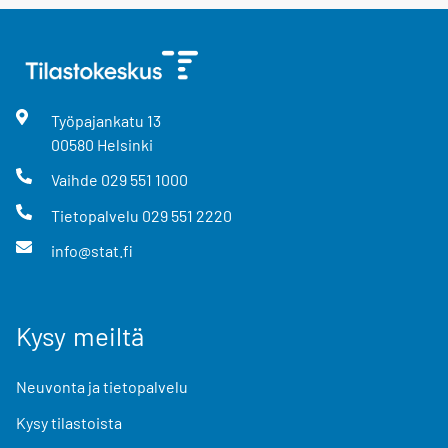
Työpajankatu
13
00580
Helsinki
Vaihde
029 551 1000
Tietopalvelu
029 551 2220
info@stat.fi
Kysy meiltä
Neuvonta ja tietopalvelu
Kysy tilastoista