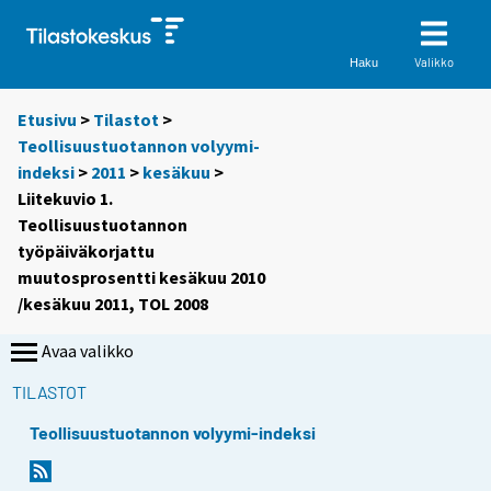
Valikko
Haku
Etusivu
>
Tilastot
>
Teollisuustuotannon volyymi-
indeksi
>
2011
>
kesäkuu
>
Liitekuvio 1.
Teollisuustuotannon
työpäiväkorjattu
muutosprosentti kesäkuu 2010
/kesäkuu 2011, TOL 2008
Avaa valikko
TILASTOT
Teollisuustuotannon volyymi-indeksi