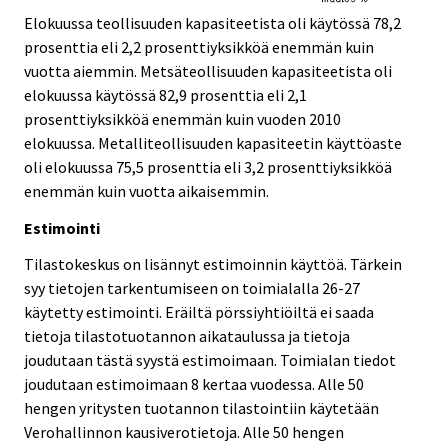
Elokuussa teollisuuden kapasiteetista oli käytössä 78,2
prosenttia eli 2,2 prosenttiyksikköä enemmän kuin
vuotta aiemmin. Metsäteollisuuden kapasiteetista oli
elokuussa käytössä 82,9 prosenttia eli 2,1
prosenttiyksikköä enemmän kuin vuoden 2010
elokuussa. Metalliteollisuuden kapasiteetin käyttöaste
oli elokuussa 75,5 prosenttia eli 3,2 prosenttiyksikköä
enemmän kuin vuotta aikaisemmin.
Estimointi
Tilastokeskus on lisännyt estimoinnin käyttöä. Tärkein
syy tietojen tarkentumiseen on toimialalla 26-27
käytetty estimointi. Eräiltä pörssiyhtiöiltä ei saada
tietoja tilastotuotannon aikataulussa ja tietoja
joudutaan tästä syystä estimoimaan. Toimialan tiedot
joudutaan estimoimaan 8 kertaa vuodessa. Alle 50
hengen yritysten tuotannon tilastointiin käytetään
Verohallinnon kausiverotietoja. Alle 50 hengen