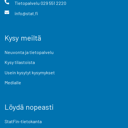
Tietopalvelu
029 551 2220
info@stat.fi
Kysy meiltä
Neuvonta ja tietopalvelu
Kysy tilastoista
Usein kysytyt kysymykset
Medialle
Löydä nopeasti
StatFin-tietokanta