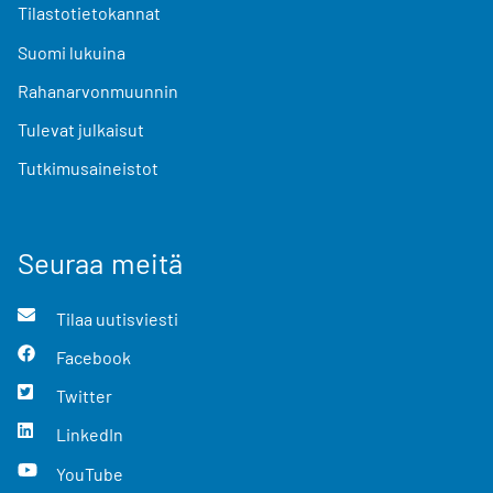
Tilastotietokannat
Suomi lukuina
Rahanarvonmuunnin
Tulevat julkaisut
Tutkimusaineistot
Seuraa meitä
Tilaa uutisviesti
Facebook
Twitter
LinkedIn
YouTube