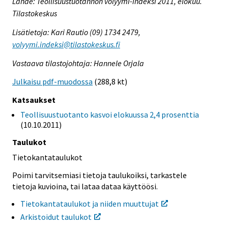
Lähde: Teollisuustuotannon volyymi-indeksi 2011, elokuu.
Tilastokeskus
Lisätietoja: Kari Rautio (09) 1734 2479,
volyymi.indeksi@tilastokeskus.fi
Vastaava tilastojohtaja: Hannele Orjala
Julkaisu pdf-muodossa
(288,8 kt)
Katsaukset
Teollisuustuotanto kasvoi elokuussa 2,4 prosenttia
(10.10.2011)
Taulukot
Tietokantataulukot
Poimi tarvitsemiasi tietoja taulukoiksi, tarkastele
tietoja kuvioina, tai lataa dataa käyttöösi.
Tietokantataulukot ja niiden muuttujat
Arkistoidut taulukot