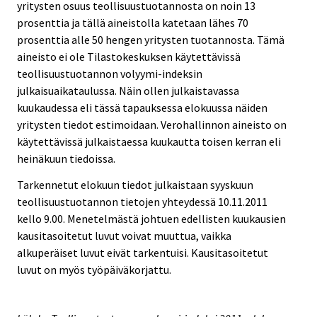
yritysten osuus teollisuustuotannosta on noin 13
prosenttia ja tällä aineistolla katetaan lähes 70
prosenttia alle 50 hengen yritysten tuotannosta. Tämä
aineisto ei ole Tilastokeskuksen käytettävissä
teollisuustuotannon volyymi-indeksin
julkaisuaikataulussa. Näin ollen julkaistavassa
kuukaudessa eli tässä tapauksessa elokuussa näiden
yritysten tiedot estimoidaan. Verohallinnon aineisto on
käytettävissä julkaistaessa kuukautta toisen kerran eli
heinäkuun tiedoissa.
Tarkennetut elokuun tiedot julkaistaan syyskuun
teollisuustuotannon tietojen yhteydessä 10.11.2011
kello 9.00. Menetelmästä johtuen edellisten kuukausien
kausitasoitetut luvut voivat muuttua, vaikka
alkuperäiset luvut eivät tarkentuisi. Kausitasoitetut
luvut on myös työpäiväkorjattu.