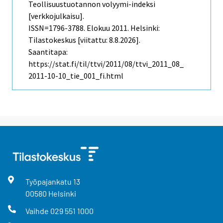
Teollisuustuotannon volyymi-indeksi
[verkkojulkaisu].
ISSN=1796-3788.
Elokuu
2011. Helsinki:
Tilastokeskus [viitattu: 8.8.2026].
Saantitapa:
https://stat.fi/til/ttvi/2011/08/ttvi_2011_08_
2011-10-10_tie_001_fi.html
Työpajankatu
13
00580
Helsinki
Vaihde
029 551 1000