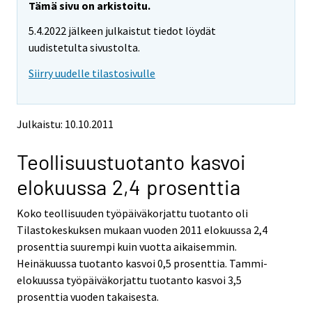
e
e
Tämä sivu on arkistoitu.
m
m
5.4.2022 jälkeen julkaistut tiedot löydät
o
o
v
v
uudistetulta sivustolta.
i
i
Siirry uudelle tilastosivulle
n
n
g
g
t
t
o
o
Julkaistu: 10.10.2011
a
a
n
n
Teollisuustuotanto kasvoi
o
o
t
t
elokuussa 2,4 prosenttia
h
h
e
e
Koko teollisuuden työpäiväkorjattu tuotanto oli
r
r
s
s
Tilastokeskuksen mukaan vuoden 2011 elokuussa 2,4
e
e
prosenttia suurempi kuin vuotta aikaisemmin.
r
r
Heinäkuussa tuotanto kasvoi 0,5 prosenttia. Tammi-
v
v
elokuussa työpäiväkorjattu tuotanto kasvoi 3,5
i
i
prosenttia vuoden takaisesta.
c
c
e
e