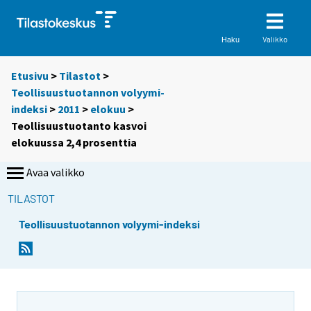
Valikko
Haku
Etusivu
>
Tilastot
>
Teollisuustuotannon volyymi-
indeksi
>
2011
>
elokuu
>
Teollisuustuotanto kasvoi
elokuussa 2,4 prosenttia
Avaa valikko
TILASTOT
Teollisuustuotannon volyymi-indeksi
Y
Y
o
o
u
u
a
a
r
r