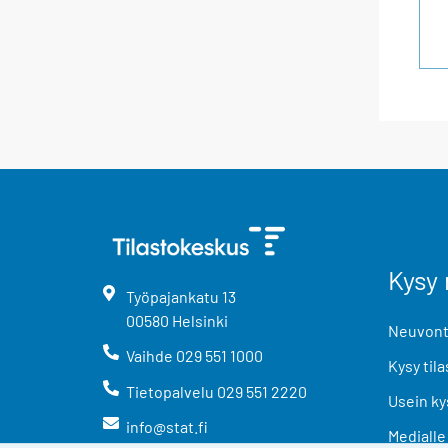
Kysy 
Työpajankatu
13
00580
Helsinki
Neuvonta
Vaihde
029 551 1000
Kysy tila
Tietopalvelu
029 551 2220
Usein ky
info@stat.fi
Medialle