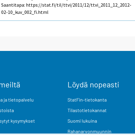
Saantitapa: https://stat.fi/til/ttvi/2011/12/ttvi_2011_12_2012-
02-10_kuv_002_fi.html
meiltä
Löydä nopeasti
 ja tietopalvelu
StatFin-tietokanta
stoista
Tilastotietokannat
sytyt kysymykset
Suomi lukuina
Rahanarvonmuunnin