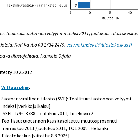
e: Teollisuustuotannon volyymi-indeksi 2011, joulukuu. Tilastokeskus
tietoja: Kari Rautio 09 1734 2479,
volyymi.indeksi@tilastokeskus.fi
aava tilastojohtaja: Hannele Orjala
itetty 10.2.2012
Viittausohje
:
Suomen virallinen tilasto (SVT): Teollisuustuotannon volyymi-
indeksi [verkkojulkaisu].
ISSN=1796-3788.
Joulukuu
2011, Liitekuvio 2.
Teollisuustuotannon kausitasoitettu muutosprosentti
marraskuu 2011 /joulukuu 2011, TOL 2008 . Helsinki:
Tilastokeskus [viitattu: 8.8.2026].