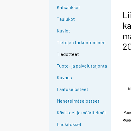
Katsaukset
Li
Taulukot
ka
Kuviot
ma
Tietojen tarkentuminen
2
Tiedotteet
Tuote- ja palvelutarjonta
Kuvaus
Laatuselosteet
Menetelmäselosteet
Käsitteet ja määritelmät
Luokitukset