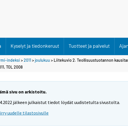
a
Kyselyt ja tiedonkeruut
Tuotteet ja palvelut
Aja
ymi-indeksi
>
2011
>
joulukuu
> Liitekuvio 2. Teollisuustuotannon kausita
011, TOL 2008
ämä sivu on arkistoitu.
.4.2022 jälkeen julkaistut tiedot löydät uudistetulta sivustolta.
iirry uudelle tilastosivulle