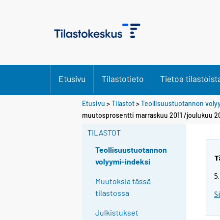
Etusivu
Tilastotieto
Tietoa tilastoist
Etusivu
>
Tilastot
>
Teollisuustuotannon voly
muutosprosentti marraskuu 2011 /joulukuu 2
TILASTOT
Teollisuustuotannon
T
volyymi-indeksi
5
Muutoksia tässä
tilastossa
S
Julkistukset