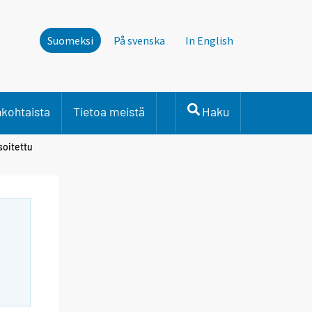
Suomeksi
På svenska
In English
nkohtaista
Tietoa meistä
Haku
soitettu