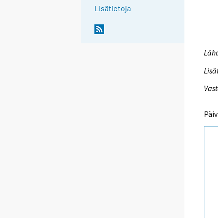
Lisätietoja
Lähd
Lisä
Vast
Päiv