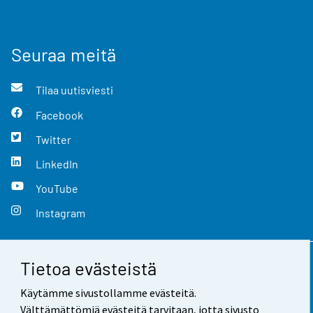
Seuraa meitä
Tilaa uutisviesti
Facebook
Twitter
LinkedIn
YouTube
Instagram
Tietoa evästeistä
Yhteystiedot
Käytämme sivustollamme evästeitä.
Palaute
Välttämättömiä evästeitä tarvitaan, jotta sivusto