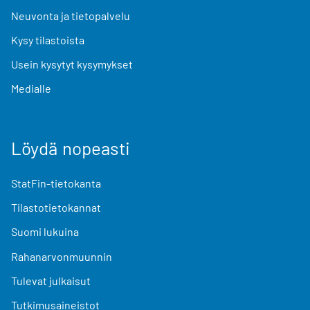
Neuvonta ja tietopalvelu
Kysy tilastoista
Usein kysytyt kysymykset
Medialle
Löydä nopeasti
StatFin-tietokanta
Tilastotietokannat
Suomi lukuina
Rahanarvonmuunnin
Tulevat julkaisut
Tutkimusaineistot