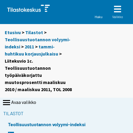
Valikko
Haku
Etusivu
>
Tilastot
>
Teollisuustuotannon volyymi-
indeksi
>
2011
>
tammi-
huhtikuu korjausjulkaisu
>
Liitekuvio 1c.
Teollisuustuotannon
työpäiväkorjattu
muutosprosentti maaliskuu
2010 / maaliskuu 2011, TOL 2008
Avaa valikko
TILASTOT
Teollisuustuotannon volyymi-indeksi