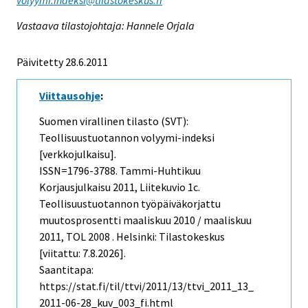
volyymi.indeksi@tilastokeskus.fi
Vastaava tilastojohtaja: Hannele Orjala
Päivitetty 28.6.2011
Viittausohje
:
Suomen virallinen tilasto (SVT):
Teollisuustuotannon volyymi-indeksi
[verkkojulkaisu].
ISSN=1796-3788.
Tammi-Huhtikuu
Korjausjulkaisu
2011, Liitekuvio 1c.
Teollisuustuotannon työpäiväkorjattu
muutosprosentti maaliskuu 2010 / maaliskuu
2011, TOL 2008 . Helsinki: Tilastokeskus
[viitattu: 7.8.2026].
Saantitapa:
https://stat.fi/til/ttvi/2011/13/ttvi_2011_13_
2011-06-28_kuv_003_fi.html