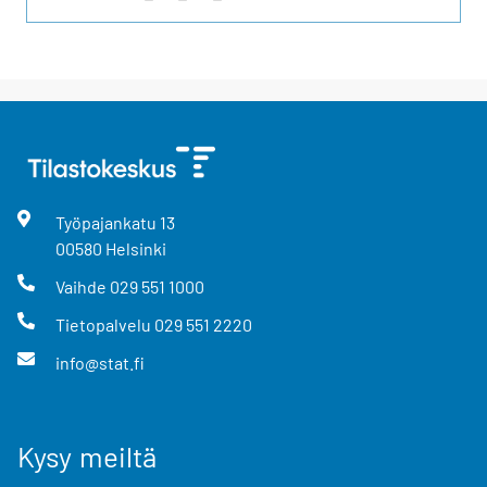
Työpajankatu
13
00580
Helsinki
Vaihde
029 551 1000
Tietopalvelu
029 551 2220
info@stat.fi
Kysy meiltä