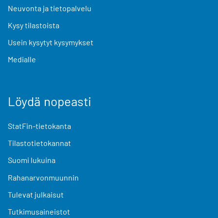
Neuvonta ja tietopalvelu
Kysy tilastoista
Usein kysytyt kysymykset
Medialle
Löydä nopeasti
StatFin-tietokanta
Tilastotietokannat
Suomi lukuina
Rahanarvonmuunnin
Tulevat julkaisut
Tutkimusaineistot