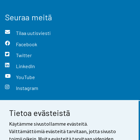
Seuraa meitä
Tilaa uutisviesti
Facebook
Twitter
LinkedIn
YouTube
Instagram
Tietoa evästeistä
Yhteystiedot
Käytämme sivustollamme evästeitä.
Palaute
Välttämättömiä evästeitä tarvitaan, jotta sivusto
toimii oikein. Muita evästeitä tarvitaan videoiden,
Käyttöehdot