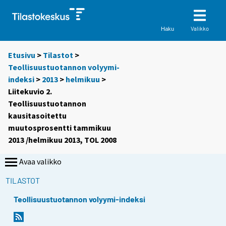
Valikko
Haku
Etusivu
>
Tilastot
>
Teollisuustuotannon volyymi-
indeksi
>
2013
>
helmikuu
>
Liitekuvio 2.
Teollisuustuotannon
kausitasoitettu
muutosprosentti tammikuu
2013 /helmikuu 2013, TOL 2008
Avaa valikko
TILASTOT
Teollisuustuotannon volyymi-indeksi