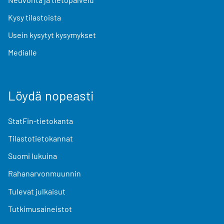
Kysy tilastoista
Usein kysytyt kysymykset
Medialle
Löydä nopeasti
StatFin-tietokanta
Tilastotietokannat
Suomi lukuina
Rahanarvonmuunnin
Tulevat julkaisut
Tutkimusaineistot