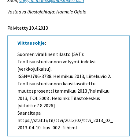
3308,
volyymi.indeksi@tilastokeskus.fi
Vastaava tilastojohtaja: Hannele Orjala
Päivitetty 10.4.2013
Viittausohje
:
Suomen virallinen tilasto (SVT):
Teollisuustuotannon volyymi-indeksi
[verkkojulkaisu].
ISSN=1796-3788.
Helmikuu
2013, Liitekuvio 2.
Teollisuustuotannon kausitasoitettu
muutosprosentti tammikuu 2013 /helmikuu
2013, TOL 2008 . Helsinki: Tilastokeskus
[viitattu: 7.8.2026].
Saantitapa:
https://stat.fi/til/ttvi/2013/02/ttvi_2013_02_
2013-04-10_kuv_002_fi.html