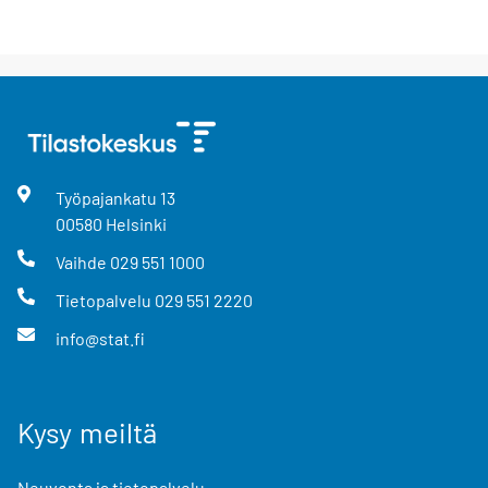
Työpajankatu
13
00580
Helsinki
Vaihde
029 551 1000
Tietopalvelu
029 551 2220
info@stat.fi
Kysy meiltä
Neuvonta ja tietopalvelu