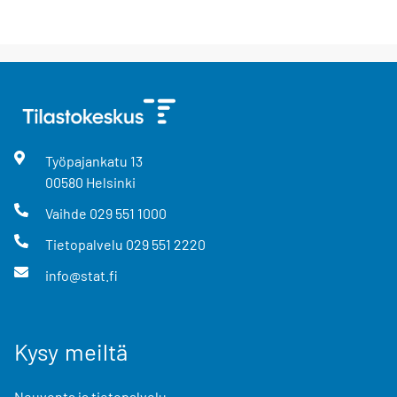
Työpajankatu
13
00580
Helsinki
Vaihde
029 551 1000
Tietopalvelu
029 551 2220
info@stat.fi
Kysy meiltä
Neuvonta ja tietopalvelu