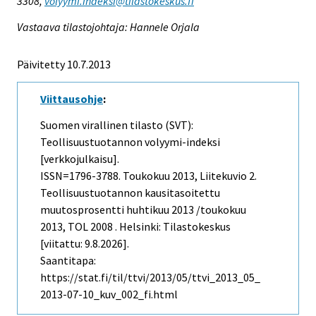
3308,
volyymi.indeksi@tilastokeskus.fi
Vastaava tilastojohtaja: Hannele Orjala
Päivitetty 10.7.2013
Viittausohje
:
Suomen virallinen tilasto (SVT):
Teollisuustuotannon volyymi-indeksi
[verkkojulkaisu].
ISSN=1796-3788.
Toukokuu
2013, Liitekuvio 2.
Teollisuustuotannon kausitasoitettu
muutosprosentti huhtikuu 2013 /toukokuu
2013, TOL 2008 . Helsinki: Tilastokeskus
[viitattu: 9.8.2026].
Saantitapa:
https://stat.fi/til/ttvi/2013/05/ttvi_2013_05_
2013-07-10_kuv_002_fi.html