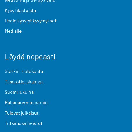
Kysy tilastoista
Usein kysytyt kysymykset
Medialle
Löydä nopeasti
StatFin-tietokanta
Tilastotietokannat
Suomi lukuina
Rahanarvonmuunnin
Tulevat julkaisut
Tutkimusaineistot