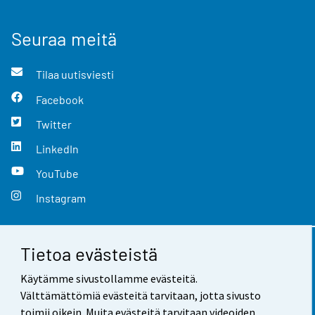
Seuraa meitä
Tilaa uutisviesti
Facebook
Twitter
LinkedIn
YouTube
Instagram
Tietoa evästeistä
Yhteystiedot
Käytämme sivustollamme evästeitä.
Palaute
Välttämättömiä evästeitä tarvitaan, jotta sivusto
toimii oikein. Muita evästeitä tarvitaan videoiden,
Käyttöehdot