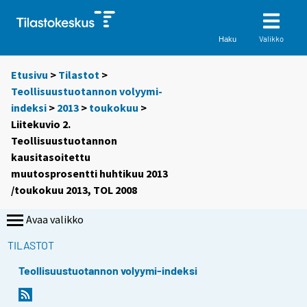
Valikko
Haku
Etusivu
>
Tilastot
>
Teollisuustuotannon volyymi-
indeksi
>
2013
>
toukokuu
>
Liitekuvio 2.
Teollisuustuotannon
kausitasoitettu
muutosprosentti huhtikuu 2013
/toukokuu 2013, TOL 2008
Avaa valikko
TILASTOT
Teollisuustuotannon volyymi-indeksi