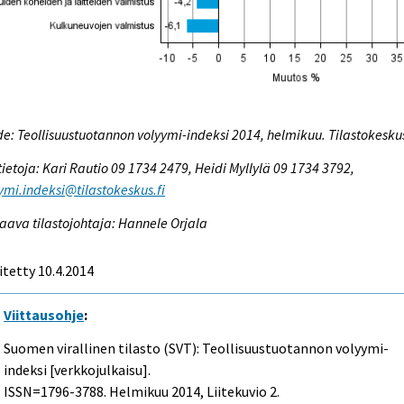
e: Teollisuustuotannon volyymi-indeksi 2014, helmikuu. Tilastokesku
tietoja: Kari Rautio 09 1734 2479, Heidi Myllylä 09 1734 3792,
ymi.indeksi@tilastokeskus.fi
aava tilastojohtaja: Hannele Orjala
itetty 10.4.2014
Viittausohje
:
Suomen virallinen tilasto (SVT): Teollisuustuotannon volyymi-
indeksi [verkkojulkaisu].
ISSN=1796-3788.
Helmikuu
2014, Liitekuvio 2.