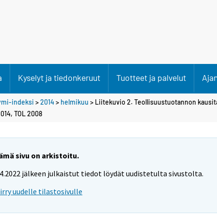
a
Kyselyt ja tiedonkeruut
Tuotteet ja palvelut
Aja
ymi-indeksi
>
2014
>
helmikuu
> Liitekuvio 2. Teollisuustuotannon kausit
014, TOL 2008
ämä sivu on arkistoitu.
.4.2022 jälkeen julkaistut tiedot löydät uudistetulta sivustolta.
iirry uudelle tilastosivulle