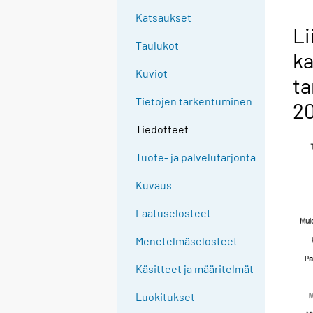
Katsaukset
Li
Taulukot
ka
Kuviot
ta
Tietojen tarkentuminen
2
Tiedotteet
Tuote- ja palvelutarjonta
Kuvaus
Laatuselosteet
Menetelmäselosteet
Käsitteet ja määritelmät
Luokitukset