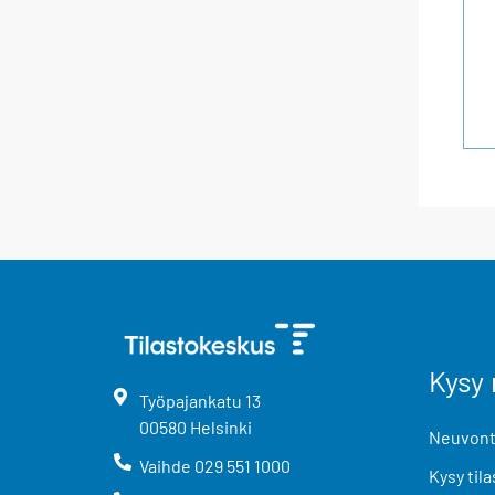
Kysy 
Työpajankatu
13
00580
Helsinki
Neuvonta
Vaihde
029 551 1000
Kysy tila