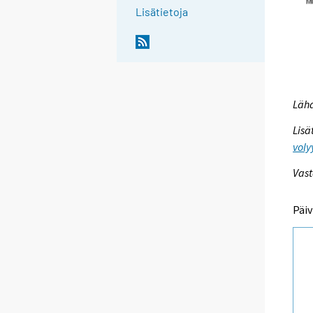
Lisätietoja
Lähd
Lisä
voly
Vast
Päiv