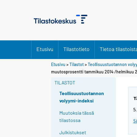
Etusivu
Tilastotieto
Tietoa tilastoist
Etusivu
>
Tilastot
>
Teollisuustuotannon voly
muutosprosentti tammikuu 2014 /helmikuu 2
TILASTOT
Teollisuustuotannon
T
volyymi-indeksi
5
Muutoksia tässä
tilastossa
S
Julkistukset