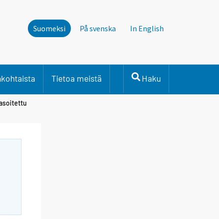
Suomeksi
På svenska
In English
nkohtaista
Tietoa meistä
Haku
asoitettu