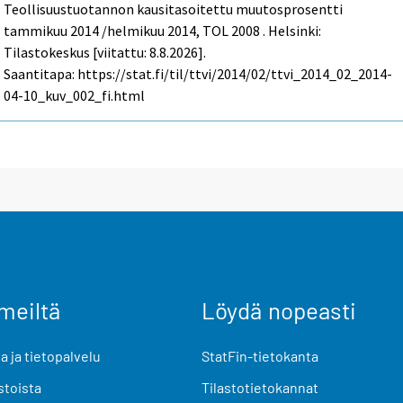
Teollisuustuotannon kausitasoitettu muutosprosentti
tammikuu 2014 /helmikuu 2014, TOL 2008 . Helsinki:
Tilastokeskus [viitattu: 8.8.2026].
Saantitapa: https://stat.fi/til/ttvi/2014/02/ttvi_2014_02_2014-
04-10_kuv_002_fi.html
meiltä
Löydä nopeasti
 ja tietopalvelu
StatFin-tietokanta
stoista
Tilastotietokannat