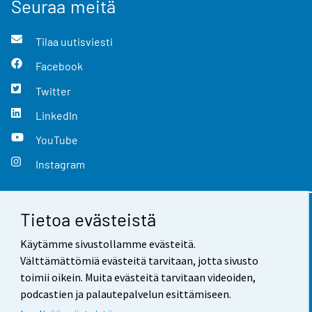
Seuraa meitä
Tilaa uutisviesti
Facebook
Twitter
LinkedIn
YouTube
Instagram
Tietoa evästeistä
Yhteystiedot
Käytämme sivustollamme evästeitä.
Palaute
Välttämättömiä evästeitä tarvitaan, jotta sivusto
toimii oikein. Muita evästeitä tarvitaan videoiden,
Käyttöehdot
podcastien ja palautepalvelun esittämiseen.
Tietosuoja