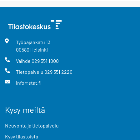
Työpajankatu
13
00580
Helsinki
Vaihde
029 551 1000
Tietopalvelu
029 551 2220
info@stat.fi
Kysy meiltä
Neuvonta ja tietopalvelu
Kysy tilastoista