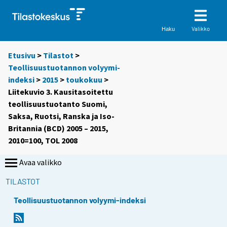
Valikko
Haku
Etusivu
>
Tilastot
>
Teollisuustuotannon volyymi-
indeksi
>
2015
>
toukokuu
>
Liitekuvio 3. Kausitasoitettu
teollisuustuotanto Suomi,
Saksa, Ruotsi, Ranska ja Iso-
Britannia (BCD) 2005 – 2015,
2010=100, TOL 2008
Avaa valikko
TILASTOT
Teollisuustuotannon volyymi-indeksi