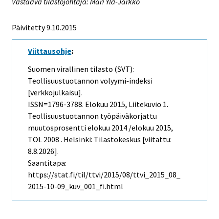
Vastaava tilastojohtaja: Mari Ylä-Jarkko
Päivitetty 9.10.2015
Viittausohje
:
Suomen virallinen tilasto (SVT):
Teollisuustuotannon volyymi-indeksi
[verkkojulkaisu].
ISSN=1796-3788.
Elokuu
2015, Liitekuvio 1.
Teollisuustuotannon työpäiväkorjattu
muutosprosentti elokuu 2014 /elokuu 2015,
TOL 2008 . Helsinki: Tilastokeskus [viitattu:
8.8.2026].
Saantitapa:
https://stat.fi/til/ttvi/2015/08/ttvi_2015_08_
2015-10-09_kuv_001_fi.html