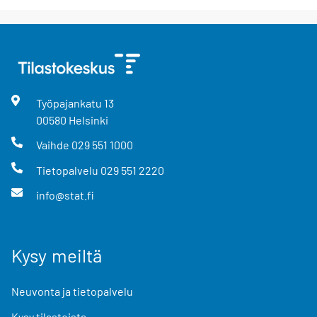
Työpajankatu
13
00580
Helsinki
Vaihde
029 551 1000
Tietopalvelu
029 551 2220
info@stat.fi
Kysy meiltä
Neuvonta ja tietopalvelu
Kysy tilastoista