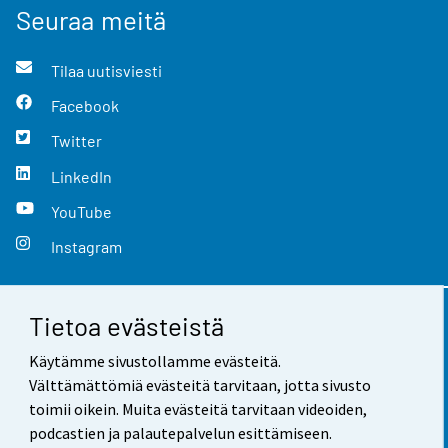
Seuraa meitä
Tilaa uutisviesti
Facebook
Twitter
LinkedIn
YouTube
Instagram
Tietoa evästeistä
Yhteystiedot
Käytämme sivustollamme evästeitä.
Palaute
Välttämättömiä evästeitä tarvitaan, jotta sivusto
toimii oikein. Muita evästeitä tarvitaan videoiden,
Käyttöehdot
podcastien ja palautepalvelun esittämiseen.