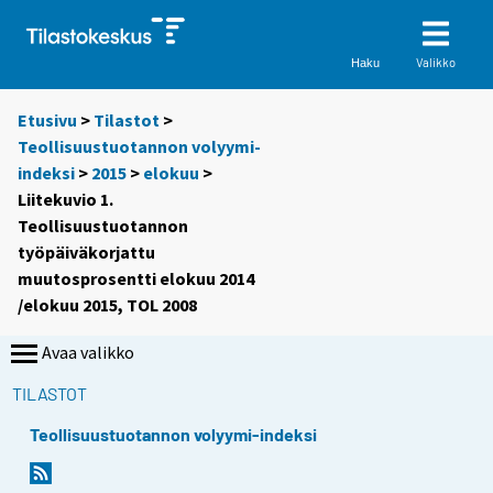
Valikko
Haku
Etusivu
>
Tilastot
>
Teollisuustuotannon volyymi-
indeksi
>
2015
>
elokuu
>
Liitekuvio 1.
Teollisuustuotannon
työpäiväkorjattu
muutosprosentti elokuu 2014
/elokuu 2015, TOL 2008
Avaa valikko
TILASTOT
Teollisuustuotannon volyymi-indeksi