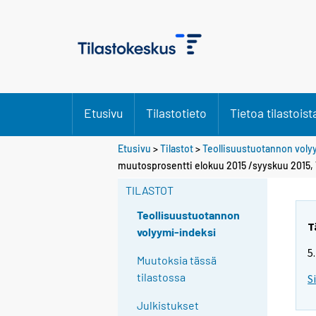
Etusivu
Tilastotieto
Tietoa tilastoist
Etusivu
>
Tilastot
>
Teollisuustuotannon voly
muutosprosentti elokuu 2015 /syyskuu 2015,
TILASTOT
Teollisuustuotannon
T
volyymi-indeksi
5
Muutoksia tässä
tilastossa
S
Julkistukset