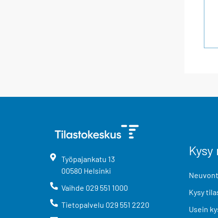
Kysy 
Työpajankatu
13
00580
Helsinki
Neuvonta
Vaihde
029 551 1000
Kysy tila
Tietopalvelu
029 551 2220
Usein ky