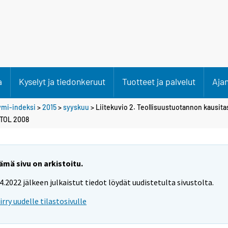
a
Kyselyt ja tiedonkeruut
Tuotteet ja palvelut
Aja
ymi-indeksi
>
2015
>
syyskuu
> Liitekuvio 2. Teollisuustuotannon kausita
 TOL 2008
ämä sivu on arkistoitu.
.4.2022 jälkeen julkaistut tiedot löydät uudistetulta sivustolta.
iirry uudelle tilastosivulle