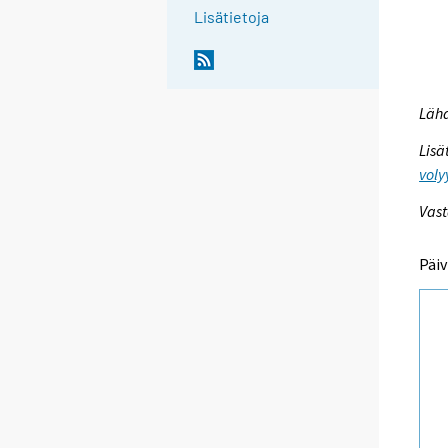
Lisätietoja
Lähd
Lisä
voly
Vast
Päiv