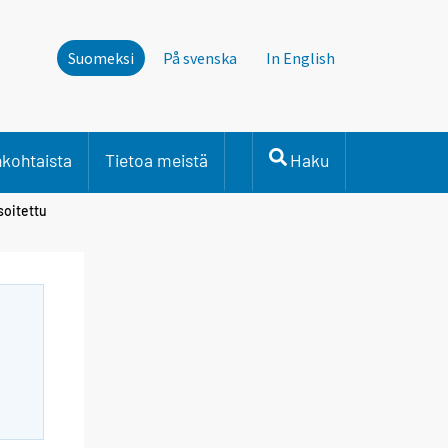
Suomeksi
På svenska
In English
nkohtaista
Tietoa meistä
Haku
soitettu