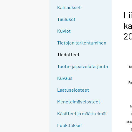
Katsaukset
Li
Taulukot
ka
Kuviot
20
Tietojen tarkentuminen
Tiedotteet
Tuote- ja palvelutarjonta
Kuvaus
Laatuselosteet
Menetelmäselosteet
Käsitteet ja määritelmät
Luokitukset