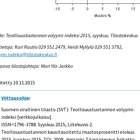
e: Teollisuustuotannon volyymi-indeksi 2015, syyskuu. Tilastokeskus
tietoja: Kari Rautio 029 551 2479, Heidi Myllylä 029 551 3792,
ymi.indeksi@tilastokeskus.fi
aava tilastojohtaja: Mari Ylä-Jarkko
itetty 10.11.2015
Viittausohje
:
Suomen virallinen tilasto (SVT): Teollisuustuotannon volyymi-
indeksi [verkkojulkaisu].
ISSN=1796-3788.
Syyskuu
2015, Liitekuvio 2.
Teollisuustuotannon kausitasoitettu muutosprosentti elokuu
2015 /syyskuu 2015, TOL 2008 . Helsinki: Tilastokeskus [viitattu: