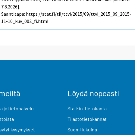
7.8.2026].
Saantitapa: https://stat.fi/til/ttvi/2015/09/ttvi_2015_09_2015-
11-10_kuv_002_fi.html
meiltä
Löydä nopeasti
 ja tietopalvelu
StatFin-tietokanta
stoista
Tilastotietokannat
sytyt kysymykset
Suomi lukuina